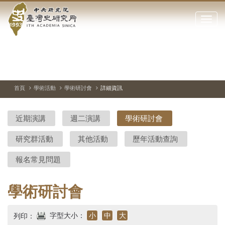
中
跳
到
點
央
主
擊
要
開
研
內
啟
容
或
究
切
上
下
主
區
換
一
一
圖
關
暫
張
張
連
塊
閉
停、
圖
圖
結
院-
播
片
片
首頁
學術活動
學術研討會
詳細資訊
網
放
站
臺
主
近期演講
週二演講
學術研討會
要
灣
選
研究群活動
其他活動
歷年活動查詢
單
史
報名常見問題
研
究
學術研討會
所-
字型大小：
小
中
大
列印：