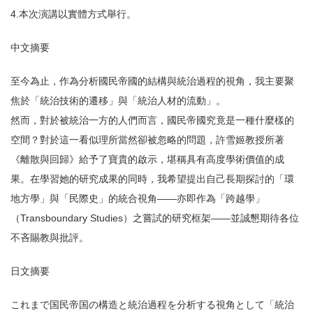
4.本次演講以實體方式舉行。
中文摘要
至今為止，作為分析國民帝國的結構與統治過程的視角，我主要聚
焦於「統治技術的遷移」與「統治人材的流動」。
然而，對於被統治一方的人們而言，國民帝國究竟是一種什麼樣的
空間？對於這一看似理所當然卻被忽略的問題，許雪姬教授所著
《離散與回歸》給予了寶貴的啟示，堪稱具有高度學術價值的成
果。在學習她的研究成果的同時，我希望提出自己長期探討的「環
地方學」與「民際史」的統合視角——亦即作為「跨越學」
（Transboundary Studies）之嘗試的研究框架——並誠懇期待各位
不吝賜教與批評。
日文摘要
これまで国民帝国の構造と統治過程を分析する視角として「統治