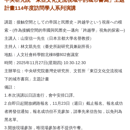
首
中央研究院「東亞文化交流視域中的城市書寫」主題
計畫114年度訪問學人系列演講
頁
講題：接触空間としての帝国と民際史－跨越学という視座への模
索－(作為接觸空間的帝國與民際史—邁向「跨越學」視角的探索—)
主講人：山室信一先生（日本京都大學名譽教授）
主持人：林文凱先生（臺史所副研究員兼副所長）
地點：人文社會科學館北棟8樓802會議室
時間：2025年11月27日(星期四) 10:30-12:30
主辦單位：中央研究院臺灣史研究所、文哲所「東亞文化交流視域
下的城市書寫」主題計畫
備註：
1.本次演講以日語進行，會中安排口譯。
2.自即日起開放網路報名，11月23日（週日）截止報名。報名成功
者將發信通知，報名成功但不克參加，請事先來信告知，以免列為
黑名單。
3.開放現場參加，唯現場參加者不提供午餐。