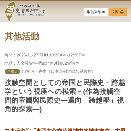
中
跳
到
取消列印
列印
央
主
要
研
內
容
其他活動
究
區
塊
院-
時間：2025-11-27 THU 10:30AM~12:30PM
臺
地點：人文社會科學館北棟8樓802會議室
灣
 山室信一先生（日本京都大學名譽教授）
主講人
接触空間としての帝国と民際史－跨越
史
学という視座への模索－(作為接觸空
研
間的帝國與民際史—邁向「跨越學」視
究
角的探索—)
所-