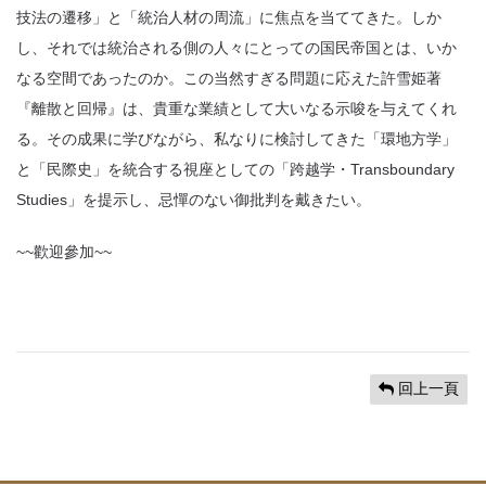
技法の遷移」と「統治人材の周流」に焦点を当ててきた。しか
し、それでは統治される側の人々にとっての国民帝国とは、いか
なる空間であったのか。この当然すぎる問題に応えた許雪姫著
『離散と回帰』は、貴重な業績として大いなる示唆を与えてくれ
る。その成果に学びながら、私なりに検討してきた「環地方学」
と「民際史」を統合する視座としての「跨越学・Transboundary
Studies」を提示し、忌憚のない御批判を戴きたい。
~~歡迎參加~~
回上一頁