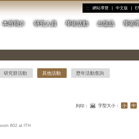
網站導覽
|
中文版
|
E
:::
本所簡介
研究人員
學術活動
出版品
學術
研究群活動
其他活動
歷年活動查詢
字型大小：
小
中
列印：
m 802 at ITH