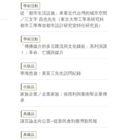
學術活動
從「都市生活設施」來看近代台灣的城市空間
／三文字 昌也先生（東京大學工學系研究科
都市工學專攻都市設計研究室特任研究員）
學術活動
「傳播媒介的多元匯流與文化鑲嵌」系列演講
Ⅰ：革命、亡國與媒介
出版品
學海悠遊：黃富三先生訪問紀錄
出版品
家族企業／企業家族：侯雨利與臺南幫企業傳
承
典藏品
讓言論走向公眾─從新民會到臺灣新民報
典藏品