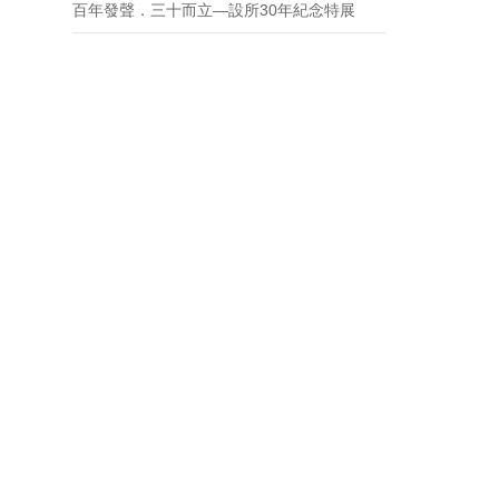
百年發聲．三十而立—設所30年紀念特展