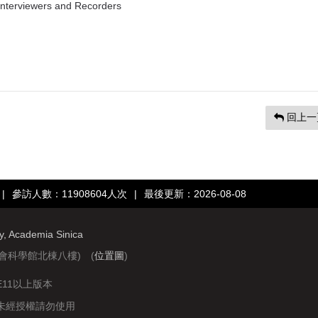
Interviewers and Recorders
回上一
|
參訪人數：11908604人次
|
最後更新：2026-08-08
ry, Academia Sinica
社會科學館北棟八樓) (
位置圖
)
IE11以上版本
站圖文資料未經授權請勿使用