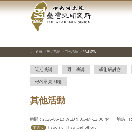
中
跳
到
央
主
要
研
內
容
究
區
塊
院-
首頁
學術活動
其他活動
詳細資訊
:::
臺
近期演講
週二演講
學術研討會
灣
報名常見問題
史
研
其他活動
究
所-
時間：2026-05-13 WED 9:00AM~12:00PM
地點：Roo
 Hsueh-chi Hsu and others
主講人