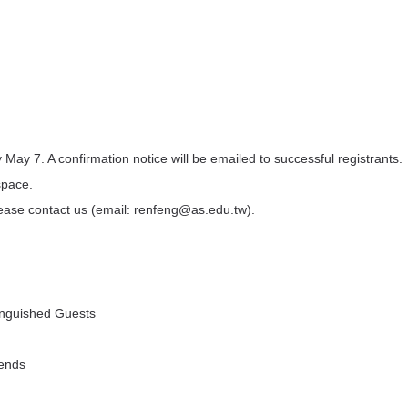
by May 7. A confirmation notice will be emailed to successful registrants.
space.
 please contact us (email: renfeng@as.edu.tw).
nguished Guests
iends