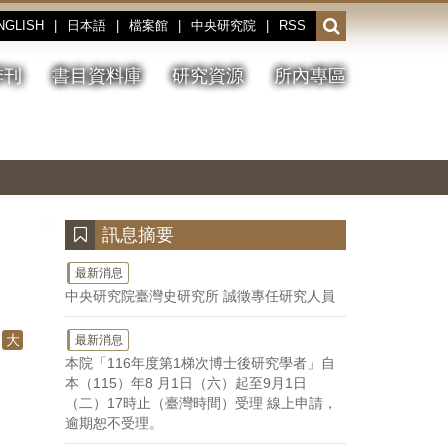
NGLISH
|
日本語
|
檔案館
|
中央研究院
|
RSS
開
啟
或
季刊
書目資料庫
研究資源
所內專區
收
合
搜
切
上
下
主
換
一
一
圖
尋
暫
張
張
連
停、
圖
圖
結
欄
播
片
片
位
放
:::
訊息摘要
最新消息
中央研究院臺灣史研究所 誠徵專任研究人員
大
最新消息
本院「116年度第1梯次博士後研究學者」自
本（115）年8 月1日（六）起至9月1日
（二）17時止（臺灣時間）受理 線上申請，
逾期恕不受理。