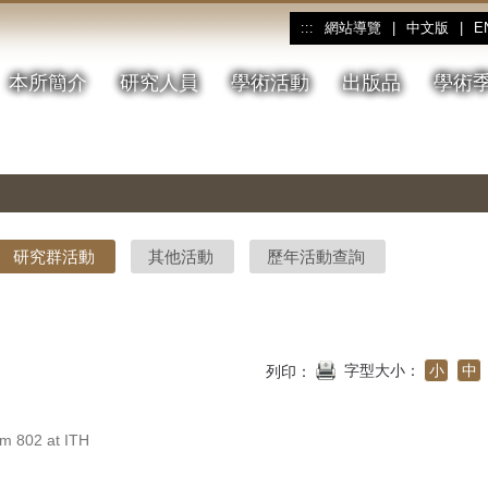
網站導覽
|
中文版
|
E
:::
本所簡介
研究人員
學術活動
出版品
學術
研究群活動
其他活動
歷年活動查詢
字型大小：
小
中
列印：
802 at ITH