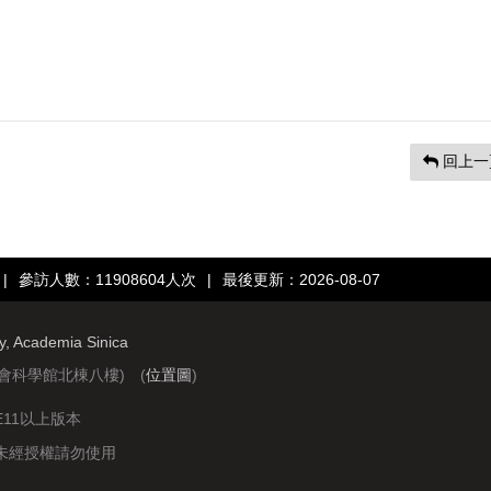
回上一
|
參訪人數：11908604人次
|
最後更新：2026-08-07
ry, Academia Sinica
社會科學館北棟八樓) (
位置圖
)
IE11以上版本
站圖文資料未經授權請勿使用