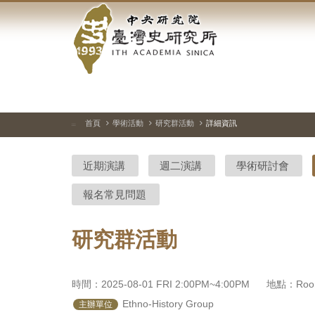
中
跳
到
央
主
要
研
內
容
究
區
塊
院-
首頁
學術活動
研究群活動
詳細資訊
:::
臺
近期演講
週二演講
學術研討會
灣
報名常見問題
史
研
研究群活動
究
所-
時間：2025-08-01 FRI 2:00PM~4:00PM
地點：Room 
 Ethno-History Group
主辦單位