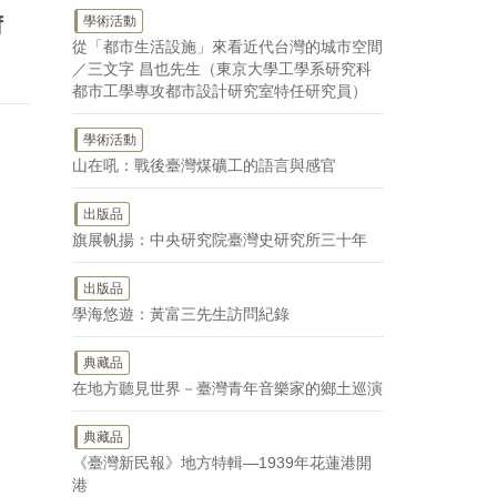
f
學術活動
從「都市生活設施」來看近代台灣的城市空間
／三文字 昌也先生（東京大學工學系研究科
都市工學專攻都市設計研究室特任研究員）
學術活動
山在吼：戰後臺灣煤礦工的語言與感官
出版品
旗展帆揚：中央研究院臺灣史研究所三十年
出版品
學海悠遊：黃富三先生訪問紀錄
典藏品
在地方聽見世界－臺灣青年音樂家的鄉土巡演
典藏品
《臺灣新民報》地方特輯—1939年花蓮港開
港