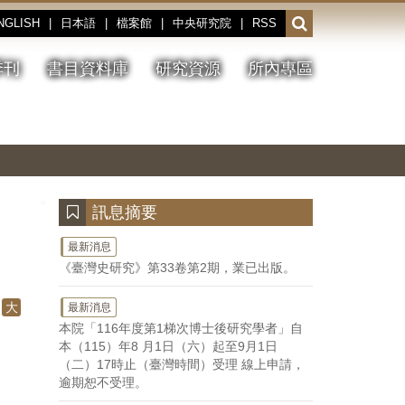
NGLISH
|
日本語
|
檔案館
|
中央研究院
|
RSS
開
啟
或
季刊
書目資料庫
研究資源
所內專區
收
合
搜
切
上
下
主
換
一
一
圖
尋
暫
張
張
連
停、
圖
圖
結
欄
播
片
片
位
放
:::
訊息摘要
最新消息
《臺灣史研究》第33卷第2期，業已出版。
大
最新消息
本院「116年度第1梯次博士後研究學者」自
本（115）年8 月1日（六）起至9月1日
（二）17時止（臺灣時間）受理 線上申請，
逾期恕不受理。