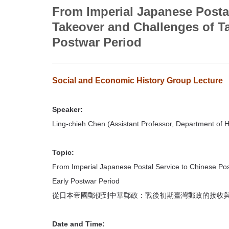
首
From Imperial Japanese Postal
頁
Takeover and Challenges of Ta
Postwar Period
Social and Economic History Group Lecture
Speaker:
Ling-chieh Chen (Assistant Professor, Department of H
Topic:
From Imperial Japanese Postal Service to Chinese Post
Early Postwar Period
從日本帝國郵便到中華郵政：戰後初期臺灣郵政的接收
Date and Time: