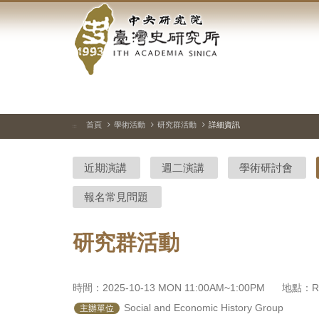
中
跳
到
央
主
要
研
內
容
究
區
塊
院-
首頁
學術活動
研究群活動
詳細資訊
:::
臺
近期演講
週二演講
學術研討會
灣
報名常見問題
史
研
研究群活動
究
所-
時間：2025-10-13 MON 11:00AM~1:00PM
地點：Roo
 Social and Economic History Group
主辦單位