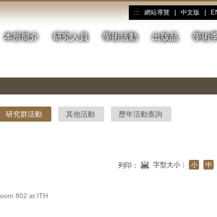
網站導覽
|
中文版
|
E
:::
本所簡介
研究人員
學術活動
出版品
學術
研究群活動
其他活動
歷年活動查詢
字型大小：
小
中
列印：
m 802 at ITH