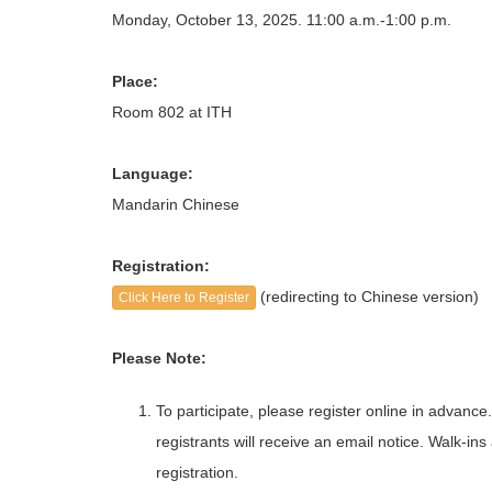
Monday, October 13, 2025. 11:00 a.m.-1:00 p.m.
Place:
Room 802 at ITH
Language:
Mandarin Chinese
Registration:
(redirecting to Chinese version)
Click Here to Register
Please Note:
To participate, please register online in advance
registrants will receive an email notice. Walk-ins
registration.