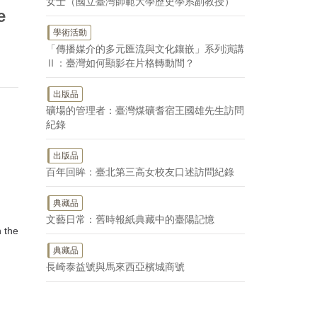
女士（國立臺灣師範大學歷史學系副教授）
e
學術活動
「傳播媒介的多元匯流與文化鑲嵌」系列演講
Ⅱ：臺灣如何顯影在片格轉動間？
出版品
礦場的管理者：臺灣煤礦耆宿王國雄先生訪問
紀錄
出版品
百年回眸：臺北第三高女校友口述訪問紀錄
典藏品
文藝日常：舊時報紙典藏中的臺陽記憶
 the
典藏品
長崎泰益號與馬來西亞檳城商號