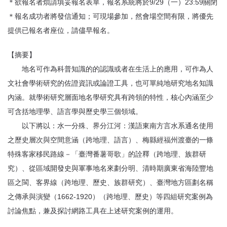
＊欲報名者煩請填妥報名表單，報名系統將於9/29（一）23:59關閉
＊報名成功者將發信通知；可現場參加，然會場空間有限，將優先
提供已報名者座位，請儘早報名。
【摘要】
地名可作為科普知識的的認識或者在生活上的應用，可作為人
文社會學術研究的佐證資訊或論證工具，也可單純地研究地名知識
內涵。就學術研究層面地名學研究具有跨領的特性，核心內涵至少
可含括地理學、語言學與歷史學三個領域。
以下將以：水一分殊、界分江河：漢語東南方言水系通名使用
之歷史層次與空間意涵（跨地理、語言）、梅縣經福州渡臺的一條
特殊客家移民路線－「臺灣番薯哥歌」的詮釋（跨地理、族群研
究）、從區域開發史與軍事地名來劃分明、清時期廣東省海陸豐地
區之閩、客界線（跨地理、歷史、族群研究）、臺灣地方區劃名稱
之傳承與演變（1662-1920）（跨地理、歷史）等四組研究案例為
討論焦點，兼及探討網路工具在上述研究案例的運用。