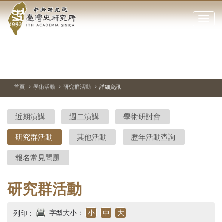
中
跳
到
點
央
主
擊
要
開
研
內
啟
容
或
究
切
上
下
主
區
換
一
一
圖
關
暫
張
張
連
塊
閉
停、
圖
圖
結
院-
播
片
片
首頁
學術活動
研究群活動
詳細資訊
網
放
站
臺
主
近期演講
週二演講
學術研討會
要
灣
選
研究群活動
其他活動
歷年活動查詢
單
史
報名常見問題
研
究
研究群活動
所-
字型大小：
小
中
大
列印：