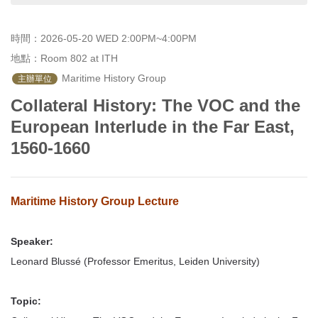
首
頁
時間：2026-05-20 WED 2:00PM~4:00PM
地點：Room 802 at ITH
 Maritime History Group
主辦單位
Collateral History: The VOC and the
European Interlude in the Far East,
1560-1660
Maritime History Group Lecture
Speaker:
Leonard Blussé (Professor Emeritus, Leiden University)
Topic: