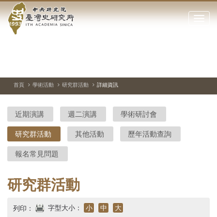
中
跳
到
點
央
主
擊
要
開
研
內
啟
容
或
究
切
上
下
主
區
換
一
一
圖
關
暫
張
張
連
塊
閉
停、
圖
圖
結
院-
播
片
片
首頁
學術活動
研究群活動
詳細資訊
網
放
站
臺
主
近期演講
週二演講
學術研討會
要
灣
選
研究群活動
其他活動
歷年活動查詢
單
史
報名常見問題
研
究
研究群活動
所-
字型大小：
小
中
大
列印：