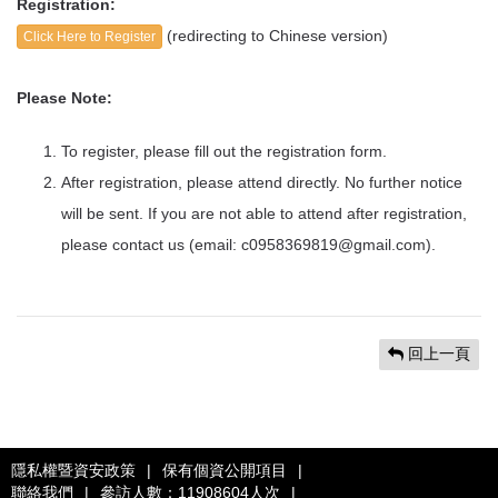
Registration:
(redirecting to Chinese version)
Click Here to Register
Please Note:
To register, please fill out the registration form.
After registration, please attend directly. No further notice
will be sent. If you are not able to attend after registration,
please contact us (email: c0958369819@gmail.com).
回上一頁
隱私權暨資安政策
|
保有個資公開項目
|
聯絡我們
|
參訪人數：11908604人次
|