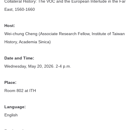
Collateral History: The VOC and the European Interlude in the Far
East, 1560-1660
Host:
Wei-chung Cheng (Associate Research Fellow, Institute of Taiwan
History, Academia Sinica)
Date and Time:
Wednesday, May 20, 2026. 2-4 p.m.
Place:
Room 802 at ITH
Language:
English