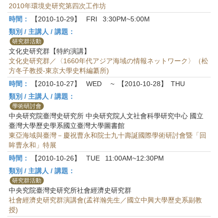
2010年環境史研究第四次工作坊
時間：
【2010-10-29】
FRI
3:30PM~5:00M
類別 / 主講人 / 講題：
研究群活動
文化史研究群【特約演講】
文化史研究群／〈1660年代アジア海域の情報ネットワーク〉（松
方冬子教授-東京大學史料編纂所)
時間：
【2010-10-27】
WED
~
【2010-10-28】
THU
類別 / 主講人 / 講題：
學術研討會
中央研究院臺灣史研究所 中央研究院人文社會科學研究中心 國立
臺灣大學歷史學系國立臺灣大學圖書館
東亞海域與臺灣－慶祝曹永和院士九十壽誕國際學術研討會暨「回
眸曹永和」特展
時間：
【2010-10-26】
TUE
11:00AM~12:30PM
類別 / 主講人 / 講題：
研究群活動
中央究院臺灣史研究所社會經濟史研究群
社會經濟史研究群演講會(孟祥瀚先生／國立中興大學歷史系副教
授)