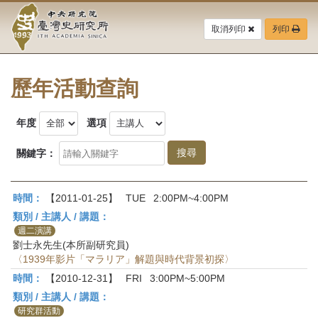
中
跳
到
取消列印
列印
央
主
要
研
內
容
歷年活動查詢
究
區
塊
院-
年度
選項
臺
關鍵字：
灣
時間：
【2011-01-25】
TUE
2:00PM~4:00PM
史
類別 / 主講人 / 講題：
研
週二演講
劉士永先生(本所副研究員)
究
〈1939年影片「マラリア」解題與時代背景初探〉
時間：
【2010-12-31】
FRI
3:00PM~5:00PM
所-
類別 / 主講人 / 講題：
研究群活動