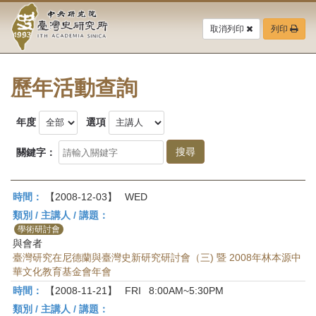
中
跳
到
取消列印
列印
央
主
要
研
內
容
歷年活動查詢
究
區
塊
院-
年度
選項
臺
關鍵字：
灣
時間：
【2008-12-03】
WED
史
類別 / 主講人 / 講題：
研
學術研討會
與會者
究
臺灣研究在尼德蘭與臺灣史新研究研討會（三) 暨 2008年林本源中
華文化教育基金會年會
所-
時間：
【2008-11-21】
FRI
8:00AM~5:30PM
類別 / 主講人 / 講題：