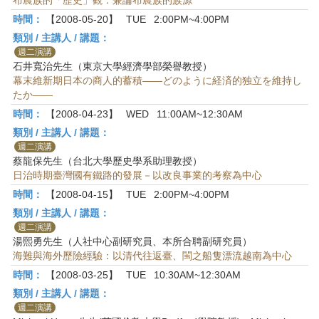
布農族的「歷史」觀：兼論布農族的族源
時間：
【2008-05-20】
TUE
2:00PM~4:00PM
類別 / 主講人 / 講題：
週二演講
石井寬治先生（東京大學經濟學部榮譽教授）
幕末維新期日本の商人的蓄積――どのように経済的独立を維持し
たか――
時間：
【2008-04-23】
WED
11:00AM~12:30AM
類別 / 主講人 / 講題：
週二演講
蔡龍保先生（台北大學歷史學系助理教授）
日治時期臺灣國有鐵路的發展－以改良事業的考察為中心
時間：
【2008-04-15】
TUE
2:00PM~4:00PM
類別 / 主講人 / 講題：
週二演講
湯熙勇先生（人社中心副研究員、本所合聘副研究員）
海難與海外歷險經驗：以清代往返臺、閩之船隻漂流越南為中心
時間：
【2008-03-25】
TUE
10:30AM~12:30AM
類別 / 主講人 / 講題：
週二演講