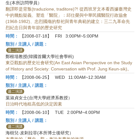
生(本所訪問學員）
翻譯即是背叛(traduzione, traditore)?! 從西班牙文本看西據臺灣史
中的幾點疑義、塑造「醫院」：邱仕榮與中華民國醫院行政協會
(1968-1982)、忠烈國殤的祭祀與青年典範的建立：三二九革命先
烈紀念日與青年節的歷史研究
時間：
【2008-07-18】
FRI
3:00PM~5:00PM
類別 / 主講人 / 講題：
週二演講
鄭根埴教授(韓國首爾大學社會學科)
東亞觀點的歷史社會研究(An East Asian Perspective on the Study
of History and Society: Conversation with Prof. Jung Keun-sik)。
時間：
【2008-06-25】
WED
11:00AM~12:30AM
類別 / 主講人 / 講題：
週二演講
葉淑貞女士(台灣大學經濟系教授）
日治時代地租高低的決定因素
時間：
【2008-06-10】
TUE
2:00PM~4:00PM
類別 / 主講人 / 講題：
週二演講
海樹兒‧犮刺拉菲(本所博士後研究）