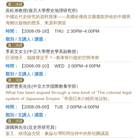
週二演講
吳松弟教授(復旦大學歷史地理研究所)
中國近代史研究的資料寶庫——美國哈佛燕京圖書館所收的中國舊
海關出版物的體系、來源和價值
時間：
【2008-09-18】
THU
2:30PM~4:00PM
類別 / 主講人 / 講題：
週二演講
李若文女士(中正大學歷史學系副教授）
巨浸稽天，賊蹤靡定乎？─蔡牽幫行蹤的空間考察
時間：
【2008-09-10】
WED
2:00PM~4:00PM
類別 / 主講人 / 講題：
週二演講
淺野豐美先生(中京大学国際教養学部）
What has been argued through a new book of 'The colonial legal
system of Japanese Empire『帝国日本の植民地法制』
時間：
【2008-09-09】
TUE
2:00PM~4:00PM
類別 / 主講人 / 講題：
週二演講
謝國興先生(近史所研究員）
宴王、繞境論交陪：兼論台灣民間信仰中的祭祀圈議題