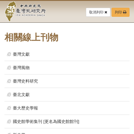
中
跳
到
取消列印
列印
央
主
要
研
內
容
相關線上刊物
究
區
塊
院-
臺灣文獻
臺
臺灣風物
灣
臺灣史料研究
史
臺北文獻
研
究
臺大歷史學報
所-
國史館學術集刊 [更名為國史館館刊]