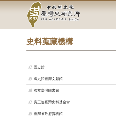
中
跳
到
央
主
要
研
內
容
究
區
塊
史料蒐藏機構
院-
臺
灣
國史館
史
國史館臺灣文獻館
研
國立臺灣圖書館
究
吳三連臺灣史料基金會
所-
臺灣省政府資料館