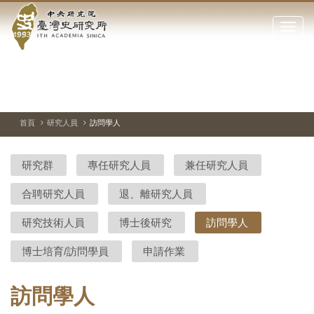
中
跳
到
點
央
主
擊
要
開
研
內
啟
容
或
究
切
上
下
主
區
換
一
一
圖
關
暫
張
張
連
塊
閉
停、
圖
圖
結
院-
播
片
片
首頁
研究人員
訪問學人
網
放
站
臺
主
研究群
專任研究人員
兼任研究人員
要
灣
選
合聘研究人員
退、離研究人員
單
史
研究技術人員
博士後研究
訪問學人
研
博士培育/訪問學員
申請作業
究
所-
訪問學人