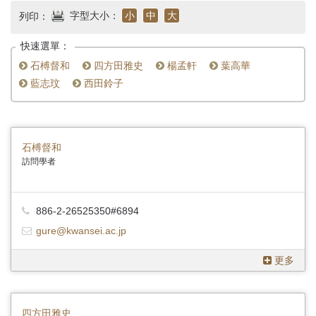
首
字型大小：
小
中
大
列印：
頁
快速選單：
石榑督和
四方田雅史
楊孟軒
葉高華
藍志玟
西田鈴子
石榑督和
訪問學者
886-2-26525350#6894
gure@kwansei.ac.jp
更多
四方田雅史