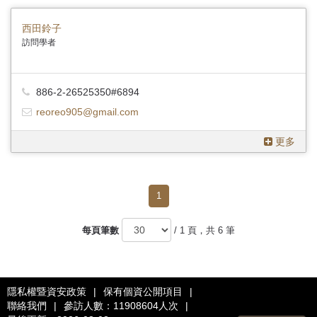
西田鈴子
訪問學者
886-2-26525350#6894
reoreo905@gmail.com
更多
1
每頁筆數
/ 1 頁，共 6 筆
隱私權暨資安政策
|
保有個資公開項目
|
聯絡我們
|
參訪人數：11908604人次
|