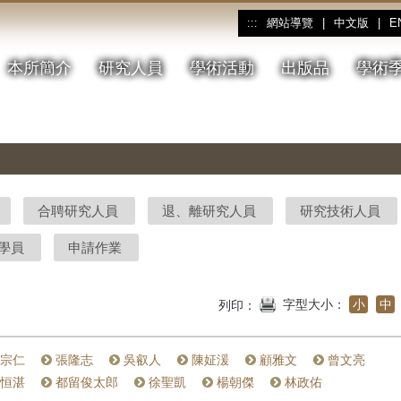
網站導覽
|
中文版
|
E
:::
本所簡介
研究人員
學術活動
出版品
學術
合聘研究人員
退、離研究人員
研究技術人員
學員
申請作業
字型大小：
小
中
列印：
宗仁
張隆志
吳叡人
陳姃湲
顧雅文
曾文亮
恒湛
都留俊太郎
徐聖凱
楊朝傑
林政佑