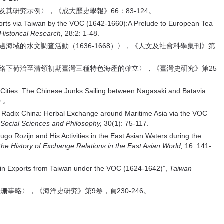
其研究示例〉，《成大歷史學報》66：83-124。
rts via Taiwan by the VOC (1642-1660):A Prelude to European Tea
Historical Research,
28:2: 1-48.
邊海域的水文調查活動（1636-1668）〉，《人文及社會科學集刊》第
脈絡下荷治至清領初期臺灣三種特色海產的確立〉，《臺灣史研究》第25
ties: The Chinese Junks Sailing between Nagasaki and Batavia
0.。
 Radix China: Herbal Exchange around Maritime Asia via the VOC
 Social Sciences and Philosophy,
30(1): 75-117.
 Rozijn and His Activities in the East Asian Waters during the
the History of Exchange Relations in the East Asian World,
16: 141-
n Exports from Taiwan under the VOC (1624-1642)”,
Taiwan
珊事略〉，《海洋史研究》第9卷，頁230-246。