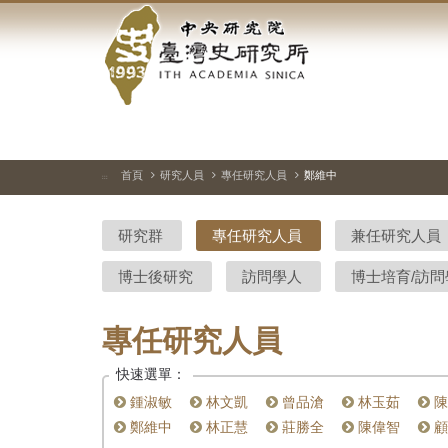
中
跳
到
央
主
要
研
內
容
究
區
塊
院-
首頁
研究人員
專任研究人員
鄭維中
:::
臺
研究群
專任研究人員
兼任研究人員
灣
博士後研究
訪問學人
博士培育/訪問
史
研
專任研究人員
究
快速選單：
所-
鍾淑敏
林文凱
曾品滄
林玉茹
陳
鄭維中
林正慧
莊勝全
陳偉智
顧