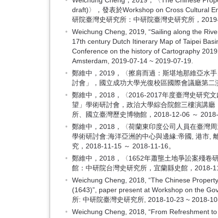
Weichung Cheng，2019，〈The Chinese Property
draft)〉，發表於Workshop on Cross Cultural Enco
研院臺灣史研究所：中研院臺灣史研究所，2019-09-2
Weichung Cheng, 2019, “Sailing along the Rive
17th century Dutch Itinerary Map of Taipei Basi
Conference on the history of Cartography 201
Amsterdam, 2019-07-14 ~ 2019-07-19.
鄭維中，2019，〈擦肩而過：斯堪地那維亞水
討會」，國立成功大學光復校區國際會議廳第二演講室：國
鄭維中，2018，〈2016-2017年度臺灣史研
望」學術研討會，政治大學綜合院館三樓演講廳
所、國立臺灣歷史博物館，2018-12-06 ～ 2018-
鄭維中，2018，〈荷蘭東印度公司人員在臺灣周邊
學術研討會:海洋亞洲的中心與邊緣:帝國, 港市
究，2018-11-15 ～ 2018-11-16。
鄭維中，2018，〈1652年蕭壟土地爭訟案殘
館：中研院台灣史研究所，宜蘭縣史館，2018-11-22
Weichung Cheng, 2018, “The Chinese Property 
(1643)”, paper present at Workshop on the
所: 中研院臺灣史研究所, 2018-10-23 ~ 2018-10-
Weichung Cheng, 2018, “From Refreshment to Re