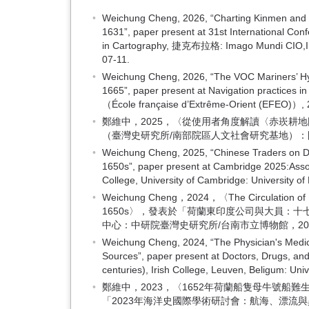
Weichung Cheng, 2026, “Charting Kinmen and
1631”, paper present at 31st International Con
in Cartography, 捷克布拉格: Imago Mundi CIO,Inst
07-11.
Weichung Cheng, 2026, “The VOC Mariners’ H
1665”, paper present at Navigation practices 
（École française d’Extrême-Orient (EFEO)）, 
鄭維中，2025，〈從使用者角度解讀〈赤崁耕
（臺灣史研究所/南部院區人文社會研究基地）：國立成功大
Weichung Cheng, 2025, “Chinese Traders on Dut
1650s”, paper present at Cambridge 2025:Assoc
College, University of Cambridge: University o
Weichung Cheng，2024，〈The Circulation of Indi
1650s〉，發表於「荷蘭東印度公司與大員：
中心：中研院臺灣史研究所/台南市立博物館，2024-10
Weichung Cheng, 2024, “The Physician's Medici
Sources”, paper present at Doctors, Drugs, and
centuries), Irish College, Leuven, Beligum: Un
鄭維中，2023，〈1652年荷蘭船隻母牛號船難生
「2023年海洋史國際學術研討會：航海、漂流