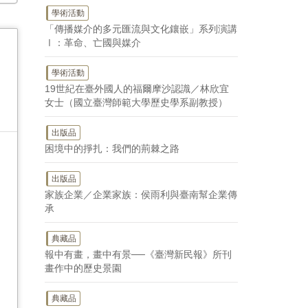
學術活動
「傳播媒介的多元匯流與文化鑲嵌」系列演講
Ⅰ：革命、亡國與媒介
學術活動
19世紀在臺外國人的福爾摩沙認識／林欣宜
女士（國立臺灣師範大學歷史學系副教授）
出版品
困境中的掙扎：我們的荊棘之路
出版品
家族企業／企業家族：侯雨利與臺南幫企業傳
承
典藏品
報中有畫，畫中有景──《臺灣新民報》所刊
畫作中的歷史景園
典藏品