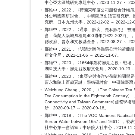
中心亞太區域研究專題中心，2023-11-27 ～ 2023
鄭維中，2022，〈荷蘭東印度公司船務會計帳
外史料國際研討會」，中研院歷史語言研究所、
究所、日本九州大學，2022-12-02 ～ 2022-12-
鄭維中，2022，〈通事、販客、走私販/犯：
會：荷蘭人築城風櫃尾400週年(1622-202
縣政府、曹永和文教基金會，2022-08-27 ～ 2022
鄭維中，2021，〈明清之際停靠馬公灣的荷蘭
府文化局，2021-11-06 ～ 2021-11-07。
鄭維中，2020，〈1664年鄭荷澎湖之役：戰
湖科技大學：澎湖縣政府文化局，2020-10-23 ～ 2
鄭維中，2020，〈東亞史與海洋史荷蘭相關學界
曹永和院士百歲冥誕」學術研討會，中研院臺灣史研究所：
Weichung Cheng，2020，〈The Chinese Tea Expo
Tea Consumption in the Eighteent
Connectivity and Taiwan Comm
所，2020-09-17 ～ 2020-09-18。
鄭維中，2019，〈The VOC Mariners’ Nautical Inves
Border Water between 1657 an
社中心第一會議室：中研院人社中心，2019-11-29 ～