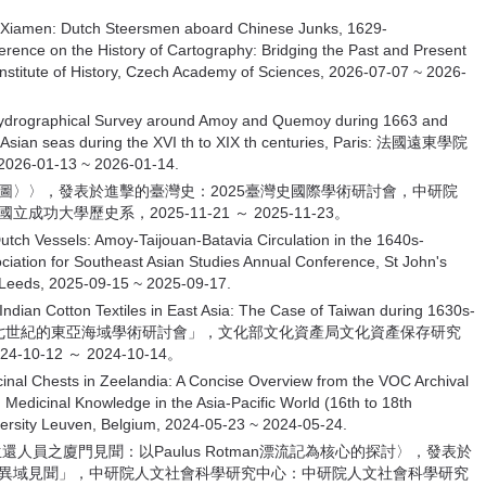
 Xiamen: Dutch Steersmen aboard Chinese Junks, 1629-
ference on the History of Cartography: Bridging the Past and Present
itute of History, Czech Academy of Sciences, 2026-07-07 ~ 2026-
ydrographical Survey around Amoy and Quemoy during 1663 and
in Asian seas during the XVI th to XIX th centuries, Paris: 法國遠東學院
2026-01-13 ~ 2026-01-14.
地圖〉〉，發表於進擊的臺灣史：2025臺灣史國際學術研討會，中研院
學歷史系，2025-11-21 ～ 2025-11-23。
ch Vessels: Amoy-Taijouan-Batavia Circulation in the 1640s-
iation for Southeast Asian Studies Annual Conference, St John's
f Leeds, 2025-09-15 ~ 2025-09-17.
an Cotton Textiles in East Asia: The Case of Taiwan during 1630s-
十七世紀的東亞海域學術研討會」，文化部文化資產局文化資產保存研究
-12 ～ 2024-10-14。
nal Chests in Zeelandia: A Concise Overview from the VOC Archival
 Medicinal Knowledge in the Asia-Pacific World (16th to 18th
iversity Leuven, Belgium, 2024-05-23 ~ 2024-05-24.
還人員之廈門見聞：以Paulus Rotman漂流記為核心的探討〉，發表於
與異域見聞」，中研院人文社會科學研究中心：中研院人文社會科學研究