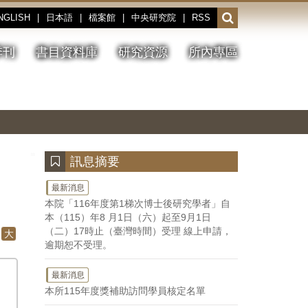
NGLISH
|
日本語
|
檔案館
|
中央研究院
|
RSS
開
啟
或
季刊
書目資料庫
研究資源
所內專區
收
合
搜
切
上
下
主
換
一
一
圖
尋
暫
張
張
連
停、
圖
圖
結
欄
播
片
片
位
放
:::
訊息摘要
最新消息
本院「116年度第1梯次博士後研究學者」自
本（115）年8 月1日（六）起至9月1日
（二）17時止（臺灣時間）受理 線上申請，
大
逾期恕不受理。
最新消息
本所115年度獎補助訪問學員核定名單