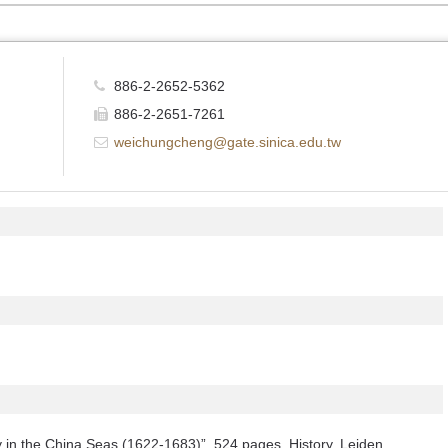
886-2-2652-5362
886-2-2651-7261
weichungcheng@gate.sinica.edu.tw
in the China Seas (1622-1683)”, 524 pages, History, Leiden