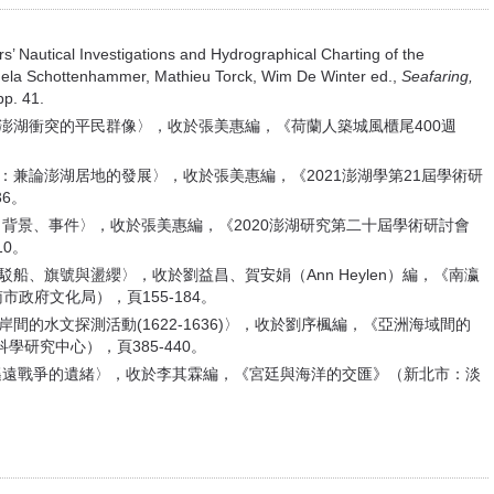
Nautical Investigations and Hydrographical Charting of the
ela Schottenhammer, Mathieu Torck, Wim De Winter ed.,
Seafaring,
 pp. 41.
入澎湖衝突的平民群像〉，收於張美惠編，《荷蘭人築城風櫃尾400週
：兼論澎湖居地的發展〉，收於張美惠編，《2021澎湖學第21屆學術研
6。
場、背景、事件〉，收於張美惠編，《2020澎湖研究第二十屆學術研討會
0。
船、旗號與盪纓〉，收於劉益昌、賀安娟（Ann Heylen）編，《南瀛
政府文化局），頁155-184。
間的水文探測活動(1622-1636)〉，收於劉序楓編，《亞洲海域間的
研究中心），頁385-440。
兩場遙遠戰爭的遺緒〉，收於李其霖編，《宮廷與海洋的交匯》（新北市：淡