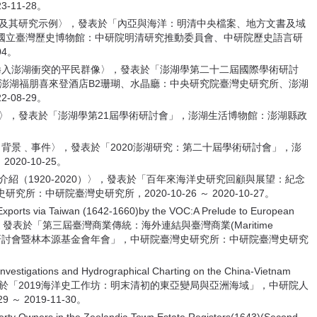
-11-28。
簿及其研究示例〉，發表於「內亞與海洋：明清中央檔案、地方文書及域
國立臺灣歷史博物館：中研院明清研究推動委員會、中研院歷史語言研
04。
被捲入澎湖衝突的平民群像〉，發表於「澎湖學第二十二屆國際學術研討
2)」，澎湖福朋喜來登酒店B2珊瑚、水晶廳：中央研究院臺灣史研究所、澎湖
-08-29。
船〉，發表於「澎湖學第21屆學術研討會」，澎湖生活博物館：澎湖縣政
場﹑背景﹑事件〉，發表於「2020澎湖研究：第二十屆學術研討會」，澎
020-10-25。
介紹（1920-2020）〉，發表於「百年來海洋史研究回顧與展望：紀念
中研院臺灣史研究所，2020-10-26 ～ 2020-10-27。
rts via Taiwan (1642-1660)by the VOC:A Prelude to European
h Century〉，發表於「第三屆臺灣商業傳統：海外連結與臺灣商業(Maritime
erce)國際學術研討會暨林本源基金會年會」，中研院臺灣史研究所：中研院臺灣史研究
tigations and Hydrographical Charting on the China-Vietnam
d 1661〉，發表於「2019海洋史工作坊：明末清初的東亞變局與亞洲海域」，中研院人
 2019-11-30。