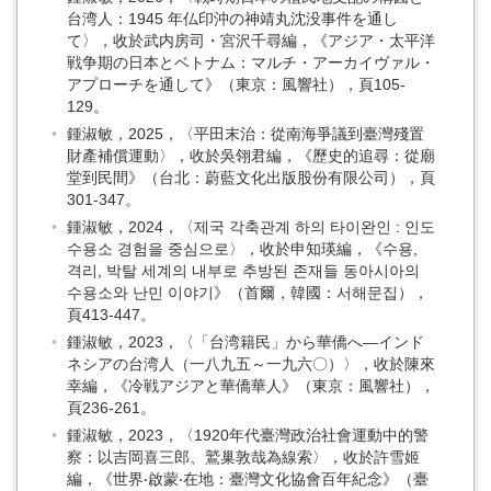
台湾人：1945 年仏印沖の神靖丸沈没事件を通し
て〉，收於武内房司・宮沢千尋編，《アジア・太平洋
戦争期の日本とベトナム：マルチ・アーカイヴァル・
アプローチを通して》（東京：風響社），頁105-
129。
鍾淑敏，2025，〈平田末治：從南海爭議到臺灣殘置
財產補償運動〉，收於吳翎君編，《歷史的追尋：從廟
堂到民間》（台北：蔚藍文化出版股份有限公司），頁
301-347。
鍾淑敏，2024，〈제국 각축관계 하의 타이완인 : 인도
수용소 경험을 중심으로〉，收於申知瑛編，《수용,
격리, 박탈 세계의 내부로 추방된 존재들 동아시아의
수용소와 난민 이야기》（首爾，韓國：서해문집），
頁413-447。
鍾淑敏，2023，〈「台湾籍民」から華僑へ―インド
ネシアの台湾人（一八九五～一九六〇）〉，收於陳來
幸編，《冷戦アジアと華僑華人》（東京：風響社），
頁236-261。
鍾淑敏，2023，〈1920年代臺灣政治社會運動中的警
察：以吉岡喜三郎、鷲巢敦哉為線索〉，收於許雪姬
編，《世界‧啟蒙‧在地：臺灣文化協會百年紀念》（臺