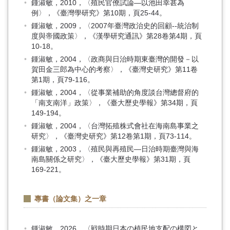
鍾淑敏，2010，〈殖民官僚試論—以池田幸甚為
例〉，《臺灣學研究》第10期，頁25-44。
鍾淑敏，2009，〈2007年臺灣政治史的回顧--統治制
度與帝國政策〉，《漢學研究通訊》第28卷第4期，頁
10-18。
鍾淑敏，2004，〈政商與日治時期東臺灣的開發－以
賀田金三郎為中心的考察〉，《臺灣史研究》第11卷
第1期，頁79-116。
鍾淑敏，2004，〈從事業補助的角度談台灣總督府的
「南支南洋」政策〉，《臺大歷史學報》第34期，頁
149-194。
鍾淑敏，2004，〈台灣拓殖株式會社在海南島事業之
研究〉，《臺灣史研究》第12卷第1期，頁73-114。
鍾淑敏，2003，〈殖民與再殖民—日治時期臺灣與海
南島關係之研究〉，《臺大歷史學報》第31期，頁
169-221。
專書（論文集）之一章
鍾淑敏，2026，〈戦時期日本の植民地支配の構図と