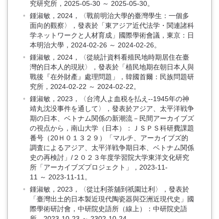
究研究所，2025-05-30 ～ 2025-05-30。
鍾淑敏，2024，〈戰前明治大學的臺灣學生：一個多
面向的觀察〉，發表於「東アジア近代法学・関連諸科
学ネットワークと人材育成」國際學術會議，東京：日
本明治大學，2024-02-26 ～ 2024-02-26。
鍾淑敏，2024，〈從統計資料看殖民地時期居住在臺
灣的日本人的現狀〉，發表於「植民地期在朝日本人與
戰後『在外財產』處理問題」，韓國首爾：民族問題研
究所，2024-02-22 ～ 2024-02-22。
鍾淑敏，2023，〈台湾人よ血税を払え--1945年の神
靖丸沈没事件を通して〉，發表於アジア、太平洋戦争
期の日本、ベトナム関係の新潮流－民間アーカイブズ
の視点から，南山大学（日本）：ＪＳＰＳ科研費課題
番号（20Ｈ０１３２９）「マルチ、アーカイブズ的
調査によるアジア、太平洋戦争期日本、ベトナム関係
史の再検討」/２０２３年度学習院大学東洋文化研究
所「アーカイブズプロジェクト」，2023-11-
11 ～ 2023-11-11。
鍾淑敏，2023，〈從辻利茶舖到祇園辻利〉，發表於
「臺灣出土的日本製近現代陶瓷器與亞洲近現代史」國
際學術研討會，中研院史語所（線上）：中研院史語
所，2023-10-23 ～ 2302-10-24。