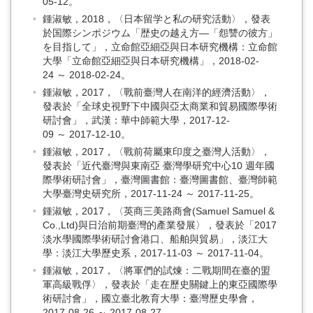
05-12。
鍾淑敏，2018，〈日本留学と私の研究活動〉，發表
於国際シンポジウム「歴史の越え方—「怨讐の彼方」
を目指して」，立命館亞細亞與日本研究機構：立命館
大學「立命館亞細亞與日本研究機構」，2018-02-
24 ～ 2018-02-24。
鍾淑敏，2017，〈戰前臺灣人在南洋的經濟活動〉，
發表於「全球史視野下中國與亞太商業和貿易國際學術
研討會」，武漢：華中師範大學，2017-12-
09 ～ 2017-12-10。
鍾淑敏，2017，〈戰前荷屬東印度之臺灣人活動〉，
發表於「近代臺灣與東南亞 臺灣學研究中心10 週年國
際學術研討會」，臺灣圖書館：臺灣圖書館、臺灣師範
大學臺灣史研究所，2017-11-24 ～ 2017-11-25。
鍾淑敏，2017，〈英商三美路商會(Samuel Samuel &
Co.,Ltd)與日治前期臺灣的產業發展〉，發表於「2017
淡水學國際學術研討會港口、船舶與貿易」，淡江大
學：淡江大學歷史系，2017-11-03 ～ 2017-11-04。
鍾淑敏，2017，〈將軍們的試煉：二戰期間在臺的盟
軍高級戰俘〉，發表於「走在歷史關鍵上的東亞國際學
術研討會」，國立臺北教育大學：臺灣歷史學會，
2017-08-26 ～ 2017-08-27。