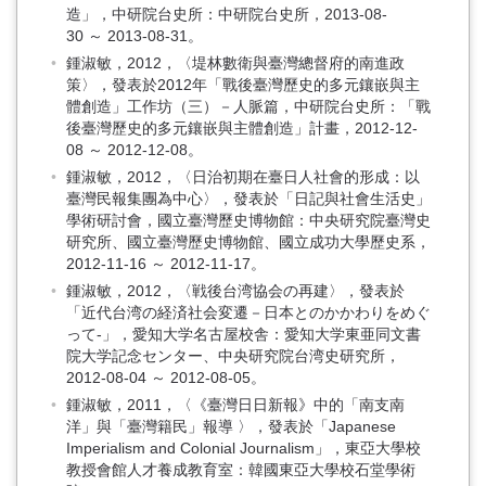
造」，中研院台史所：中研院台史所，2013-08-
30 ～ 2013-08-31。
鍾淑敏，2012，〈堤林數衛與臺灣總督府的南進政
策〉，發表於2012年「戰後臺灣歷史的多元鑲嵌與主
體創造」工作坊（三）－人脈篇，中研院台史所：「戰
後臺灣歷史的多元鑲嵌與主體創造」計畫，2012-12-
08 ～ 2012-12-08。
鍾淑敏，2012，〈日治初期在臺日人社會的形成：以
臺灣民報集團為中心〉，發表於「日記與社會生活史」
學術研討會，國立臺灣歷史博物館：中央研究院臺灣史
研究所、國立臺灣歷史博物館、國立成功大學歷史系，
2012-11-16 ～ 2012-11-17。
鍾淑敏，2012，〈戦後台湾協会の再建〉，發表於
「近代台湾の経済社会変遷－日本とのかかわりをめぐ
って-」，愛知大学名古屋校舎：愛知大学東亜同文書
院大学記念センター、中央研究院台湾史研究所，
2012-08-04 ～ 2012-08-05。
鍾淑敏，2011，〈《臺灣日日新報》中的「南支南
洋」與「臺灣籍民」報導 〉，發表於「Japanese
Imperialism and Colonial Journalism」，東亞大學校
教授會館人才養成教育室：韓國東亞大學校石堂學術