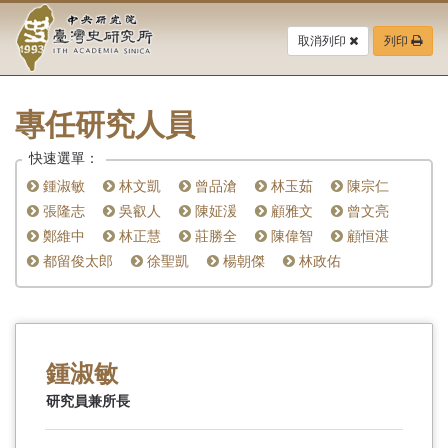
中
跳
到
取消列印
列印
央
主
要
研
內
容
專任研究人員
究
區
塊
快速選單：
院-
鍾淑敏
林文凱
曾品滄
林玉茹
陳宗仁
臺
張隆志
吳叡人
陳姃湲
顧雅文
曾文亮
鄭維中
林正慧
莊勝全
陳偉智
顧恒湛
灣
都留俊太郎
徐聖凱
楊朝傑
林政佑
史
研
究
鍾淑敏
所-
研究員兼所長