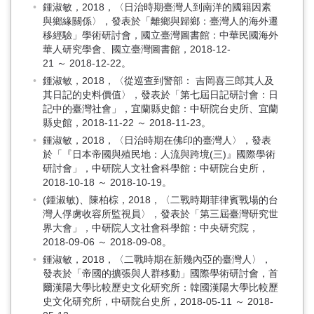
鍾淑敏，2018，〈日治時期臺灣人到南洋的國籍因素
與鄉緣關係〉，發表於「離鄉與歸鄉：臺灣人的海外遷
移經驗」學術研討會，國立臺灣圖書館：中華民國海外
華人研究學會、國立臺灣圖書館，2018-12-
21 ～ 2018-12-22。
鍾淑敏，2018，〈從巡查到警部： 吉岡喜三郎其人及
其日記的史料價值〉，發表於「第七屆日記研討會：日
記中的臺灣社會」，宜蘭縣史館：中研院台史所、宜蘭
縣史館，2018-11-22 ～ 2018-11-23。
鍾淑敏，2018，〈日治時期在佛印的臺灣人〉，發表
於「『日本帝國與殖民地：人流與跨境(三)』國際學術
研討會」，中研院人文社會科學館：中研院台史所，
2018-10-18 ～ 2018-10-19。
(鍾淑敏)、陳柏棕，2018，〈二戰時期菲律賓戰場的台
灣人俘虜收容所監視員〉，發表於「第三屆臺灣研究世
界大會」，中研院人文社會科學館：中央研究院，
2018-09-06 ～ 2018-09-08。
鍾淑敏，2018，〈二戰時期在新幾內亞的臺灣人〉，
發表於「帝國的擴張與人群移動」國際學術研討會，首
爾漢陽大學比較歷史文化研究所：韓國漢陽大學比較歷
史文化研究所，中研院台史所，2018-05-11 ～ 2018-