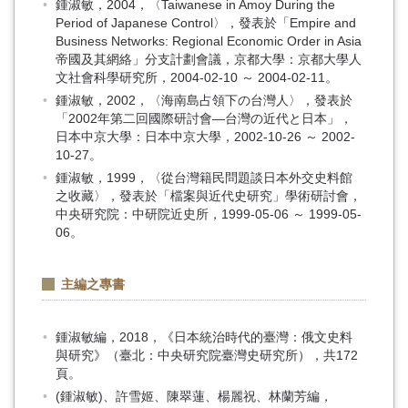
鍾淑敏，2004，〈Taiwanese in Amoy During the
Period of Japanese Control〉，發表於「Empire and
Business Networks: Regional Economic Order in Asia
帝國及其網絡」分支計劃會議，京都大學：京都大學人
文社會科學研究所，2004-02-10 ～ 2004-02-11。
鍾淑敏，2002，〈海南島占領下の台灣人〉，發表於
「2002年第二回國際研討會—台灣の近代と日本」，
日本中京大學：日本中京大學，2002-10-26 ～ 2002-
10-27。
鍾淑敏，1999，〈從台灣籍民問題談日本外交史料館
之收藏〉，發表於「檔案與近代史研究」學術研討會，
中央研究院：中研院近史所，1999-05-06 ～ 1999-05-
06。
主編之專書
鍾淑敏編，2018，《日本統治時代的臺灣：俄文史料
與研究》（臺北：中央研究院臺灣史研究所），共172
頁。
(鍾淑敏)、許雪姬、陳翠蓮、楊麗祝、林蘭芳編，