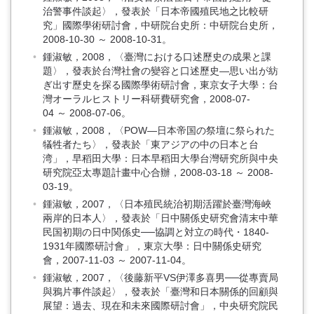
治警事件談起〉，發表於「日本帝國殖民地之比較研
究」國際學術研討會，中研院台史所：中研院台史所，
2008-10-30 ～ 2008-10-31。
鍾淑敏，2008，〈臺灣における口述歷史の成果と課
題〉，發表於台灣社會の變容と口述歷史—思い出が紡
ぎ出す歷史を探る國際學術研討會，東京女子大學：台
灣オーラルヒストリー科研費研究會，2008-07-
04 ～ 2008-07-06。
鍾淑敏，2008，〈POW—日本帝国の祭壇に祭られた
犠牲者たち〉，發表於「東アジアの中の日本と台
湾」，早稻田大學：日本早稻田大學台灣研究所與中央
研究院亞太專題計畫中心合辦，2008-03-18 ～ 2008-
03-19。
鍾淑敏，2007，〈日本殖民統治初期活躍於臺灣海峽
兩岸的日本人〉，發表於「日中關係史研究會清末中華
民国初期の日中関係史──協調と対立の時代・1840-
1931年國際研討會」，東京大學：日中關係史研究
會，2007-11-03 ～ 2007-11-04。
鍾淑敏，2007，〈後藤新平VS伊澤多喜男──從專賣局
與鴉片事件談起〉，發表於「臺灣和日本關係的回顧與
展望：過去、現在和未來國際研討會」，中央研究院民