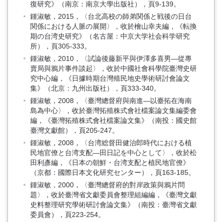
復研究》（南京：南京大學出版社），頁9-139。
鍾淑敏，2015，〈台北高校の師弟関係と戦後の日台
関係における人脈の展開〉，收於檜山幸夫編，《転換
期の台湾史研究》（名古屋：中京大学社会科学研究
所），頁305-333。
鍾淑敏，2010，〈試論後藤新平與伊澤多喜男—從專
賣局與鴉片事件談起〉，收於中國社會科學院臺灣史研
究中心編，《日據時期台灣殖民地史學術研討會論文
集》（北京：九州出版社），頁333-340。
鍾淑敏，2008，〈臺灣總督府與南進—以臺拓在海南
島為中心〉，收於臺灣拓殖株式會社檔案論文集編委會
編，《臺灣拓殖株式會社檔案論文集》（南投：國史館
臺灣文獻館），頁205-247。
鍾淑敏，2008，〈台湾総督田健治郎時代における植
民地官僚と台湾支配—田日記を中心として〉，收於松
田利彥編，《日本の朝鮮・台湾支配と植民地官僚》
（京都：國際日本文化研究センター），頁163-185。
鍾淑敏，2000，〈臺灣總督府的對岸政策與鴉片問
題〉，收於臺灣省文獻委員會整理組編編，《臺灣文獻
史料整理研究學術研討會論文集》（南投：臺灣省文獻
委員會），頁223-254。