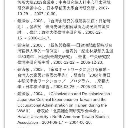
族所大樓2319會議室：中央研究院人社中心亞太區域
研究專題中心 、日本早稻田大學台灣研究所，2007-
10-29 ～ 2007-10-30。
鍾淑敏，2006，〈台灣史研究的概況與回顧：日治時
期〉，發表於「臺灣史研究相關系所之現況與展望探
討」，臺北：政治大學臺灣史研究所，2006-12-
15 ～ 2006-12-17。
鍾淑敏，2006，〈親族與鄉黨──田健治郎總督時期台
灣官界人事的一個側面〉，發表於「紀念林獻堂先生逝
世50週年：日記與臺灣史研究」，臺北：中央研究院
臺灣史研究所主辦，2006-12-22 ～ 2006-12-23。
鍾淑敏，2005，〈帝國ネットワークにおける移動－
台灣人の棄民と帝國の手先〉，發表於「2004年度日
本移民學會ワークショップ プログラム」，京都大
學：日本移民學會，2005-03-26 ～ 2005-03-27。
鍾淑敏，2004，〈Colonization and Re-colonization :
Japanese Colonial Experience on Taiwan and the
Occupational Administration on Hainan during the
WWⅡ〉，發表於「北美洲台灣研究學會年會」，
Hawaii University：North American Taiwan Studies
Association，2004-06-17 ～ 2004-06-20。