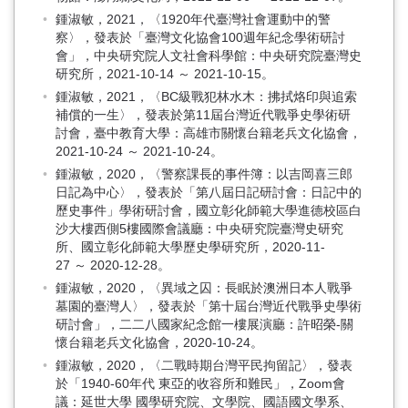
鍾淑敏，2021，〈1920年代臺灣社會運動中的警
察〉，發表於「臺灣文化協會100週年紀念學術研討
會」，中央研究院人文社會科學館：中央研究院臺灣史
研究所，2021-10-14 ～ 2021-10-15。
鍾淑敏，2021，〈BC級戰犯林水木：拂拭烙印與追索
補償的一生〉，發表於第11屆台灣近代戰爭史學術研
討會，臺中教育大學：高雄市關懷台籍老兵文化協會，
2021-10-24 ～ 2021-10-24。
鍾淑敏，2020，〈警察課長的事件簿：以吉岡喜三郎
日記為中心〉，發表於「第八屆日記研討會：日記中的
歷史事件」學術研討會，國立彰化師範大學進德校區白
沙大樓西側5樓國際會議廳：中央研究院臺灣史研究
所、國立彰化師範大學歷史學研究所，2020-11-
27 ～ 2020-12-28。
鍾淑敏，2020，〈異域之囚：長眠於澳洲日本人戰爭
墓園的臺灣人〉，發表於「第十屆台灣近代戰爭史學術
研討會」，二二八國家紀念館一樓展演廳：許昭榮-關
懷台籍老兵文化協會，2020-10-24。
鍾淑敏，2020，〈二戰時期台灣平民拘留記〉，發表
於「1940-60年代 東亞的收容所和難民」，Zoom會
議：延世大學 國學研究院、文學院、國語國文學系、