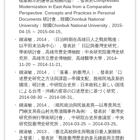
檔案顯示的鹽專賣相關問題〉，發表於Compressed
Modernization in East Asia from a Comparative
Perspective: Concepts and Practices in Personal
Documents 研討會，韓國Chonbuk National
University：韓國Chonbuk National University，2015-
04-15 ～ 2015-04-15。
鍾淑敏，2014，〈日治時期在高雄日人之戰前戰後：
以平田末治為中心〉，發表於「 日記與臺灣史研究」
學術研討會，高雄市歷史博物館：中央研究院臺灣史研
究所、高雄市立歷史博物館、高雄醫學大學，2014-
11-20 ～ 2014-11-21。
鍾淑敏，2014，〈「落蕃」的臺灣人 〉，發表於「口
述歷史研究之方法與課題—帝國支配、脫殖民地及新的
國境」研討會，中研院台史所：日本敗戦と新しい国境
による台湾・沖縄の変容の口述歴史に基づく研究，
2014-08-30 ～ 2014-08-31。
鍾淑敏，2014，〈殖民統治與民族差異—以專賣局北
門嶼支局長山村光尊瀆職事件為例〉，發表於「臺灣史
研究所例行學術研討會」，中研院台史所會議室：中央
研究院臺灣史研究所，2014-03-25 ～ 2014-03-25。
鍾淑敏，2013，〈臺北高校師生與戰後日臺人脈關係
之發展〉，發表於「戰後臺灣歷史的多元鑲嵌與主體創