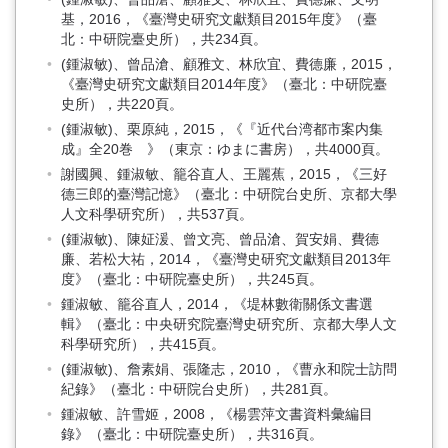
基，2016，《臺灣史研究文獻類目2015年度》（臺
北：中研院臺史所），共234頁。
(鍾淑敏)、曾品滄、顧雅文、林欣宜、費德廉，2015，
《臺灣史研究文獻類目2014年度》（臺北：中研院臺
史所），共220頁。
(鍾淑敏)、栗原純，2015，《『近代台湾都市案内集
成』全20巻 》（東京：ゆまに書房），共4000頁。
謝國興、鍾淑敏、籠谷直人、王麗蕉，2015，《三好
德三郎的臺灣記憶》（臺北：中研院台史所、京都大學
人文科學研究所），共537頁。
(鍾淑敏)、陳姃湲、曾文亮、曾品滄、賀安娟、費德
廉、若松大祐，2014，《臺灣史研究文獻類目2013年
度》（臺北：中研院臺史所），共245頁。
鍾淑敏、籠谷直人，2014，《堤林數衛關係文書選
輯》（臺北：中央研究院臺灣史研究所、京都大學人文
科學研究所），共415頁。
(鍾淑敏)、詹素娟、張隆志，2010，《曹永和院士訪問
紀錄》（臺北：中研院台史所），共281頁。
鍾淑敏、許雪姬，2008，《楊雲萍文書資料彙編目
錄》（臺北：中研院臺史所），共316頁。