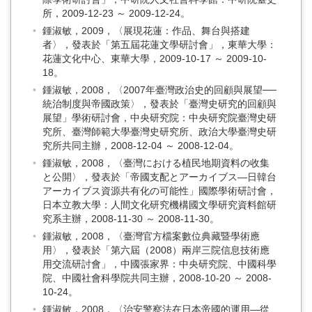
所，2009-12-23 ～ 2009-12-24。
鍾淑敏，2009，〈展現花蓮：作品、舞台與搭建
者〉，發表於「第五屆花蓮文學研討會」，東華大學：
花蓮文化中心、東華大學，2009-10-17 ～ 2009-10-
18。
鍾淑敏，2008，〈2007年臺灣政治史的回顧與展望──
統治制度與帝國政策〉，發表於「臺灣史研究的回顧與
展望」學術研討會，中央研究院：中央研究院臺灣史研
究所、臺灣師範大學臺灣史研究所、政治大學臺灣史研
究所共同主辦，2008-12-04 ～ 2008-12-04。
鍾淑敏，2008，〈臺灣における植民地期資料の收集
と公開〉，發表於「帝國支配とアーカイブス—日韓台
アーカイブス資源共有化の可能性」國際學術研討會，
日本立教大學：人間文化研究機構國文學研究資料館研
究系主辦，2008-11-30 ～ 2008-11-30。
鍾淑敏，2008，〈臺灣官方檔案數位典藏暨學術應
用〉，發表於「第六屆（2008）兩岸三院信息技術應
用交流研討會」，中國張家界：中央研究院、中國科學
院、中國社會科學院共同主辦，2008-10-20 ～ 2008-
10-24。
鍾淑敏，2008，〈治安警察法在日本帝國的運用—從