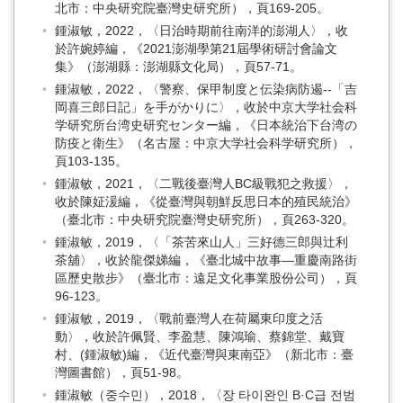
北市：中央研究院臺灣史研究所），頁169-205。
鍾淑敏，2022，〈日治時期前往南洋的澎湖人〉，收
於許婉婷編，《2021澎湖學第21屆學術研討會論文
集》（澎湖縣：澎湖縣文化局），頁57-71。
鍾淑敏，2022，〈警察、保甲制度と伝染病防遏--「吉
岡喜三郎日記」を手がかりに〉，收於中京大学社会科
学研究所台湾史研究センター編，《日本統治下台湾の
防疫と衛生》（名古屋：中京大学社会科学研究所），
頁103-135。
鍾淑敏，2021，〈二戰後臺灣人BC級戰犯之救援〉，
收於陳姃湲編，《從臺灣與朝鮮反思日本的殖民統治》
（臺北市：中央研究院臺灣史研究所），頁263-320。
鍾淑敏，2019，〈「茶苦來山人」三好德三郎與辻利
茶舖〉，收於龍傑娣編，《臺北城中故事—重慶南路街
區歷史散步》（臺北市：遠足文化事業股份公司），頁
96-123。
鍾淑敏，2019，〈戰前臺灣人在荷屬東印度之活
動〉，收於許佩賢、李盈慧、陳鴻瑜、蔡錦堂、戴寶
村、(鍾淑敏)編，《近代臺灣與東南亞》（新北市：臺
灣圖書館），頁51-98。
鍾淑敏（중수민），2018，〈장 타이완인 B·C급 전범