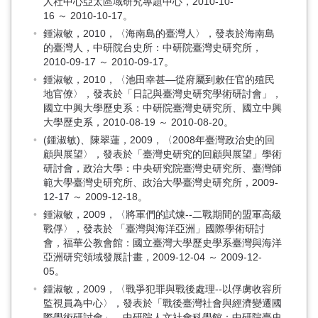
人社中心亞太區域研究專題中心，2010-10-
16 ～ 2010-10-17。
鍾淑敏，2010，〈海南島的臺灣人〉，發表於海南島
的臺灣人，中研院台史所：中研院臺灣史研究所，
2010-09-17 ～ 2010-09-17。
鍾淑敏，2010，〈池田幸甚—從府屬到敕任官的殖民
地官僚〉，發表於「日記與臺灣史研究學術研討會」，
國立中興大學歷史系：中研院臺灣史研究所、國立中興
大學歷史系，2010-08-19 ～ 2010-08-20。
(鍾淑敏)、陳翠蓮，2009，〈2008年臺灣政治史的回
顧與展望〉，發表於「臺灣史研究的回顧與展望」學術
研討會，政治大學：中央研究院臺灣史研究所、臺灣師
範大學臺灣史研究所、政治大學臺灣史研究所，2009-
12-17 ～ 2009-12-18。
鍾淑敏，2009，〈將軍們的試煉--二戰期間的盟軍高級
戰俘〉，發表於 「臺灣與海洋亞洲」國際學術研討
會，福華公教會館：國立臺灣大學歷史學系臺灣與海洋
亞洲研究領域發展計畫，2009-12-04 ～ 2009-12-
05。
鍾淑敏，2009，〈戰爭犯罪與戰後處理--以俘虜收容所
監視員為中心〉，發表於「戰後臺灣社會與經濟變遷國
際學術研討會」，中研院人文社會科學館：中研院臺史