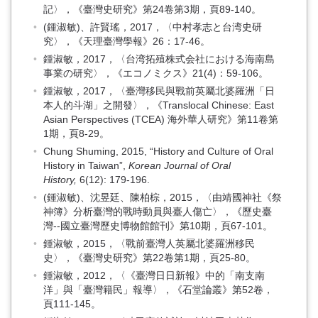
記〉，《臺灣史研究》第24卷第3期，頁89-140。
(鍾淑敏)、許賢瑤，2017，〈中村孝志と台湾史研
究〉，《天理臺灣學報》26：17-46。
鍾淑敏，2017，〈台湾拓殖株式会社における海南島
事業の研究〉，《エコノミクス》21(4)：59-106。
鍾淑敏，2017，〈臺灣移民與戰前英屬北婆羅洲「日
本人的斗湖」之開發〉，《Translocal Chinese: East
Asian Perspectives (TCEA) 海外華人研究》第11卷第
1期，頁8-29。
Chung Shuming, 2015, “History and Culture of Oral
History in Taiwan”,
Korean Journal of Oral
History,
6(12): 179-196.
(鍾淑敏)、沈昱廷、陳柏棕，2015，〈由靖國神社《祭
神簿》分析臺灣的戰時動員與臺人傷亡〉，《歷史臺
灣--國立臺灣歷史博物館館刊》第10期，頁67-101。
鍾淑敏，2015，〈戰前臺灣人英屬北婆羅洲移民
史〉，《臺灣史研究》第22卷第1期，頁25-80。
鍾淑敏，2012，〈《臺灣日日新報》中的「南支南
洋」與「臺灣籍民」報導〉，《石堂論叢》第52卷，
頁111-145。