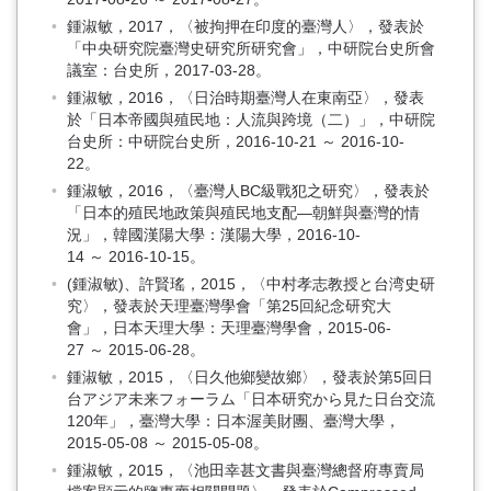
鍾淑敏，2017，〈被拘押在印度的臺灣人〉，發表於
「中央研究院臺灣史研究所研究會」，中研院台史所會
議室：台史所，2017-03-28。
鍾淑敏，2016，〈日治時期臺灣人在東南亞〉，發表
於「日本帝國與殖民地：人流與跨境（二）」，中研院
台史所：中研院台史所，2016-10-21 ～ 2016-10-
22。
鍾淑敏，2016，〈臺灣人BC級戰犯之研究〉，發表於
「日本的殖民地政策與殖民地支配—朝鮮與臺灣的情
況」，韓國漢陽大學：漢陽大學，2016-10-
14 ～ 2016-10-15。
(鍾淑敏)、許賢瑤，2015，〈中村孝志教授と台湾史研
究〉，發表於天理臺灣學會「第25回紀念研究大
會」，日本天理大學：天理臺灣學會，2015-06-
27 ～ 2015-06-28。
鍾淑敏，2015，〈日久他鄉變故鄉〉，發表於第5回日
台アジア未来フォーラム「日本研究から見た日台交流
120年」，臺灣大學：日本渥美財團、臺灣大學，
2015-05-08 ～ 2015-05-08。
鍾淑敏，2015，〈池田幸甚文書與臺灣總督府專賣局