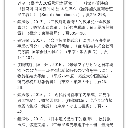
연구|（臺灣人BC級戰犯之研究）〉，收於朴贊勝編，
《한국과 타이완에서 본 식민주의《從韓國跟臺灣看殖
民主義》》（Seoul：hanulbooks.），頁275-296。
鍾淑敏，2017，〈二戰時期臺灣人的戰爭犯罪與戰後
審判〉，收於李達嘉編，《近代史釋論：多元思考與探
索》（臺北：東華書局），頁385-430。
鍾淑敏，2017，〈台湾拓殖株式会社における海南島
事業の研究〉，收於森田明編，《台湾拓殖株式会社研
究序説–国策会社の興亡》（東京：汲古書院），頁
147-194。
(鍾淑敏)、陳世芳，2015，〈米領フィリピンと日本統
治下の台湾一一田健治郎総督時代の交流を中心に〉，
收於拓殖大學編，《平成26年度 拓殖大学国際協力
研究機構活動報告書》（東京：拓殖大學），頁26-
38。
鍾淑敏，2015，〈「近代台湾都市案内集成」に見る
異国情緒〉，收於栗原純、(鍾淑敏)編，《近代台湾都
市案内集成 解説》（東京：ゆまに書房），頁27-
42。
鍾淑敏，2015，〈日本殖民體制下的臺灣〉，收於張
玉法、張憲文編，《中華民國史專題第十五冊 臺灣光