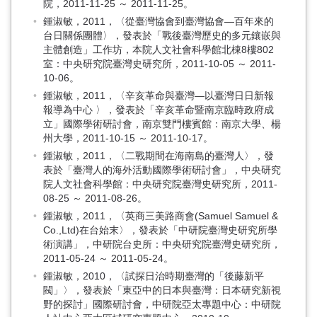
院，2011-11-25 ～ 2011-11-25。
鍾淑敏，2011，〈從臺灣協會到臺灣協會—百年來的
台日關係團體〉，發表於「戰後臺灣歷史的多元鑲嵌與
主體創造」工作坊，本院人文社會科學館北棟8樓802
室：中央研究院臺灣史研究所，2011-10-05 ～ 2011-
10-06。
鍾淑敏，2011，〈辛亥革命與臺灣—以臺灣日日新報
報導為中心 〉，發表於「辛亥革命暨南京臨時政府成
立」國際學術研討會，南京雙門樓賓館：南京大學、楊
州大學，2011-10-15 ～ 2011-10-17。
鍾淑敏，2011，〈二戰期間在海南島的臺灣人〉，發
表於「臺灣人的海外活動國際學術研討會」，中央研究
院人文社會科學館：中央研究院臺灣史研究所，2011-
08-25 ～ 2011-08-26。
鍾淑敏，2011，〈英商三美路商會(Samuel Samuel &
Co.,Ltd)在台始末〉，發表於「中研院臺灣史研究所學
術演講」，中研院台史所：中央研究院臺灣史研究所，
2011-05-24 ～ 2011-05-24。
鍾淑敏，2010，〈試探日治時期臺灣的「後藤新平
閥」〉，發表於「東亞中的日本與臺灣：日本研究新視
野的探討」國際研討會，中研院亞太專題中心：中研院