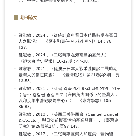
北：中央研究院臺灣史研究所），共610頁。
期刊論文
鍾淑敏，2024，〈從統計資料看日本殖民時期在臺日
人之狀況〉，《歷史和責任 역사와 책임》14：75-
137。
鍾淑敏，2024，〈二戰時期在海南島的臺灣人〉，
《師大台灣史學報》16-17期：47-90。
鍾淑敏，2021，〈從澳洲日本人戰爭墓園談二戰時期
臺灣人的傷亡問題〉，《臺灣風物》第71卷第3期，頁
13-53。
鍾淑敏，2021，〈제국 각축관계 하의 타이완인 : 인도
수용소 경험을 중심으로（帝國角力關係下的臺灣人：
以印度集中營經驗為中心）〉，《東方學志》195：
35-63。
鍾淑敏，2018，〈英商三美路商會（Samuel Samuel
& Co.,Ltd.）與日治前期臺灣的產業發展〉，《臺灣史
研究》第25卷第2期，頁97-143。
鍾淑敏，2017，〈二戰時期臺灣人印度集中營拘留