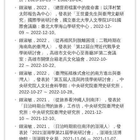
鍾淑敏，2022，〈總督府檔案中的復命書：以澤村繁
太郎報告為中心〉，發表於「王世慶先生與臺灣文獻研
究」國際學術研討會，國立臺北大學人文學院1F01國
際會議廳：臺北大學海山學研究中心，2022-12-
09 ～ 2022-12-10。
鍾淑敏，2022，〈從再殖民到脫離困境：二戰時期在
海南島的臺灣人〉，發表於「第12屆台灣近代戰爭史
學術研討會」，高雄市文化中心至善廳3F第二會議
室：高雄市關懷台籍老兵文化協會，2022-10-
22 ～ 2022-10-22。
鍾淑敏，2022，〈臺灣拓殖株式會社的南方進出與臺
灣人〉，發表於「第五屆人流與跨境學術研討會」，中
央研究院人文社會科學館：中央研究院臺灣史研究所，
2022-10-27 ～ 2022-10-28。
鍾淑敏，2021，〈從旅券看沖繩人到南洋〉，發表於
「日治時期台灣的旅券」工作坊，中央研究院臺灣史研
究所：中央研究院臺灣史研究所，2021-12-
10 ～ 2021-12-10。
鍾淑敏，2021，〈日治時期前往南洋的澎湖人〉，發
表於「2021澎湖學第21屆學術研討會」，澎湖生活博
物館：澎湖縣文化局，2021-11-06 ～ 2021-11-07。