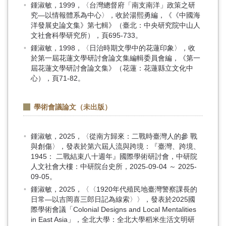
鍾淑敏，1999，〈台灣總督府「南支南洋」政策之研
究—以情報體系為中心〉，收於湯熙勇編，《《中國海
洋發展史論文集》第七輯》（臺北：中央研究院中山人
文社會科學研究所），頁695-733。
鍾淑敏，1998，〈日治時期文學中的花蓮印象〉，收
於第一屆花蓮文學研討會論文集編輯委員會編，《第一
屆花蓮文學研討會論文集》（花蓮：花蓮縣立文化中
心），頁71-82。
學術會議論文（未出版）
鍾淑敏，2025，〈從南方歸來：二戰時臺灣人的參 戰
與創傷〉，發表於第六屆人流與跨境：『臺灣、跨境、
1945： 二戰結束八十週年』國際學術研討會，中研院
人文社會大樓：中研院台史所，2025-09-04 ～ 2025-
09-05。
鍾淑敏，2025，〈〈1920年代殖民地臺灣警察課長的
日常—以吉岡喜三郎日記為線索〉〉，發表於2025國
際學術會議「Colonial Designs and Local Mentalities
in East Asia」，全北大學：全北大學稻米生活文明研