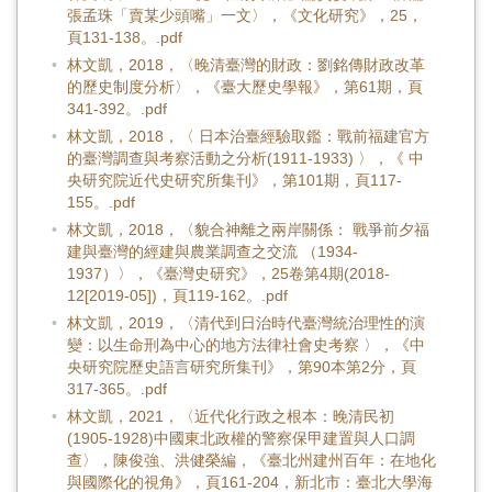
張孟珠「賣某少頭嘴」一文〉，《文化研究》，25，
頁131-138。.pdf
林文凱，2018，〈晚清臺灣的財政：劉銘傳財政改革
的歷史制度分析〉，《臺大歷史學報》，第61期，頁
341-392。.pdf
林文凱，2018，〈 日本治臺經驗取鑑：戰前福建官方
的臺灣調查與考察活動之分析(1911-1933) 〉，《 中
央研究院近代史研究所集刊》，第101期，頁117-
155。.pdf
林文凱，2018，〈貌合神離之兩岸關係： 戰爭前夕福
建與臺灣的經建與農業調查之交流 （1934-
1937）〉，《臺灣史研究》，25卷第4期(2018-
12[2019-05])，頁119-162。.pdf
林文凱，2019，〈清代到日治時代臺灣統治理性的演
變：以生命刑為中心的地方法律社會史考察 〉，《中
央研究院歷史語言研究所集刊》，第90本第2分，頁
317-365。.pdf
林文凱，2021，〈近代化行政之根本：晚清民初
(1905-1928)中國東北政權的警察保甲建置與人口調
查〉，陳俊強、洪健榮編，《臺北州建州百年：在地化
與國際化的視角》，頁161-204，新北市：臺北大學海