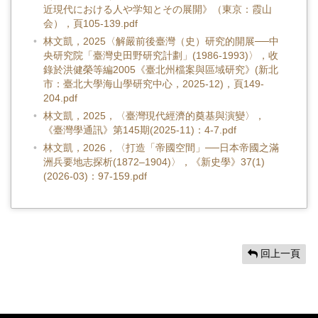
近現代における人や学知とその展開》（東京：霞山
会），頁105-139.pdf
林文凱，2025〈解嚴前後臺灣（史）研究的開展──中
央研究院「臺灣史田野研究計劃」(1986-1993)〉，收
錄於洪健榮等編2005《臺北州檔案與區域研究》(新北
市：臺北大學海山學研究中心，2025-12)，頁149-
204.pdf
林文凱，2025，〈臺灣現代經濟的奠基與演變〉，
《臺灣學通訊》第145期(2025-11)：4-7.pdf
林文凱，2026，〈打造「帝國空間」──日本帝國之滿
洲兵要地志探析(1872–1904)〉，《新史學》37(1)
(2026-03)：97-159.pdf
回上一頁