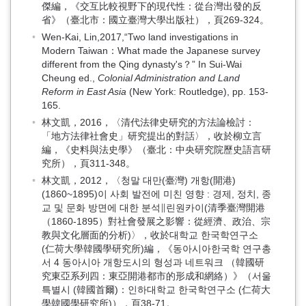
傑編，《交互比較視野下的現代性：從台灣出發的反
省》（臺北市：國立臺灣大學出版社），頁269-324。
Wen-Kai, Lin,2017,“Two land investigations in
Modern Taiwan：What made the Japanese survey
different from the Qing dynasty's？” In Sui-Wai
Cheung ed.,
Colonial Administration and Land
Reform in East Asia
(New York: Routledge), pp. 153-
165.
林文凱，2016，〈清代法律史研究的方法論檢討：
「地方法律社會史」研究提出的對話〉，收於柳立言
編，《史料與法史學》（臺北：中央研究院歷史語言研
究所），頁311-348。
林文凱，2012，〈청말 대만(臺灣) 개항(開港)
(1860~1895)이 사회 발전에 미친 영향 : 경제, 정치, 종
교 및 문화 방면에 대한 분석∥린원카이(清季臺灣開港
（1860-1895）對社會發展之影響：從經濟、政治、宗
教與文化層面的分析)〉，收於대학교 한국학연구소
(仁荷大學韓國學研究所)編，《동아시아한국학 연구총
서 4 동아시아 개항도시의 형성과 네트워크 （韓國研
究東亞系列四：東亞開港都市的形成和網絡）》（서울
특별시 (韓國首爾)：인하대학교 한국학연구소 (仁荷大
學韓國學研究所)），頁38-71。