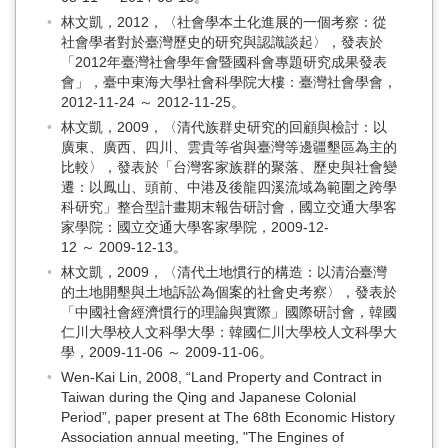
林文凱，2012，〈社會學本土化進展的一個考察：從
社會學者對於臺灣歷史的研究與認識談起〉，發表於
「2012年臺灣社會學年會暨國科會專題研究成果發表
會」，臺中東海大學社會科學院大樓：臺灣社會學會，
2012-11-24 ～ 2012-11-25。
林文凱，2009，〈清代族群史研究的回顧與檢討：以
廣東、廣西、四川、雲貴等省與臺灣等邊疆墾區為主的
比較〉，發表於「台灣客家族群的聚落、歷史與社會變
遷：以鳳山、頭前、中港及後龍四溪流域為範圍之跨學
科研究」整合型計畫期末報告研討會，國立交通大學客
家學院：國立交通大學客家學院，2009-12-
12 ～ 2009-12-13。
林文凱，2009，〈清代土地慣行的構造：以清治臺灣
的土地開墾與土地訴訟為個案的社會史考察〉，發表於
「中國社會經濟慣行的理論與實際」國際研討會，韓國
仁川大學校人文科學大學：韓國仁川大學校人文科學大
學，2009-11-06 ～ 2009-11-06。
Wen-Kai Lin, 2008, “Land Property and Contract in
Taiwan during the Qing and Japanese Colonial
Period”, paper present at The 68th Economic History
Association annual meeting, "The Engines of