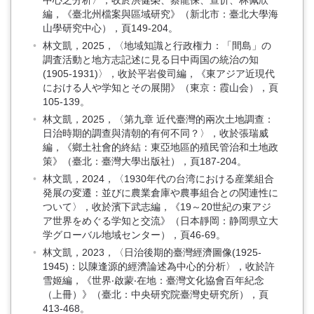
中心之分析〉，收於洪健榮、蔡龍保、查忻、林佩欣
編，《臺北州檔案與區域研究》（新北市：臺北大學海
山學研究中心），頁149-204。
林文凱，2025，〈地域知識と行政権力：「間島」の
調査活動と地方志記述に見る日中両国の統治の知
(1905-1931)〉，收於平岩俊司編，《東アジア近現代
における人や学知とその展開》（東京：霞山会），頁
105-139。
林文凱，2025，〈第九章 近代臺灣的兩次土地調查：
日治時期的調查與清朝的有何不同？〉，收於張瑞威
編，《鄉土社會的終結：東亞地區的殖民管治和土地政
策》（臺北：臺灣大學出版社），頁187-204。
林文凱，2024，〈1930年代の台湾における産業組合
発展の変遷：並びに農業倉庫や農事組合との関連性に
ついて〉，收於濱下武志編，《19～20世紀の東アジ
ア世界をめぐる学知と交流》（日本靜岡：静岡県立大
学グローバル地域センター），頁46-69。
林文凱，2023，〈日治後期的臺灣經濟圖像(1925-
1945)：以陳逢源的經濟論述為中心的分析〉，收於許
雪姬編，《世界‧啟蒙‧在地：臺灣文化協會百年紀念
（上冊）》（臺北：中央研究院臺灣史研究所），頁
413-468。