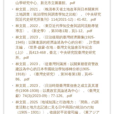
山學研究中心、新北市立圖書館。.pdf
林文凱，2021，〈晚清奉天省土地改革與日本關東州
土地調查：統治理性與調查學知之比較〉，《中央研究
院近代史研究所集刊》114(2021-12)：41-82。.pdf
林文凱，2022，〈東亞近代學知交會與認同流動專號
導言〉，《新史學》，第33卷1期，頁1-12。.pdf
林文凱，2023，〈日治後期的臺灣經濟圖像(1925-
1945)：以陳逢源的經濟論述為中心的分析〉，許雪姬
主編，《世界‧啟蒙‧在地：臺灣文化協會百年紀念
(上)》，頁413-468，臺北：中央研究院臺灣史研究
所。.pdf
林文凱，2023，〈從臺灣到滿洲：以關東都督府警政
建設為中心的日本帝國統治學知移轉分析(1905-
1918)〉，《臺灣史研究》，第30卷第1期，頁45-
86。.pdf
林文凱，2023，〈日治時期臺灣業佃會之成立及其運
作(1908-1938)：以農政官員論述為中心〉，《臺灣文
獻》74(3)(2023-09)：77-126。.pdf
林文凱，2025〈地域知識と行政権力：「間島」の調
査活動と地方志記述に見る日中両国の統治のの知
（1905－1931）〉，收錄於平岩俊司編，《東アジア