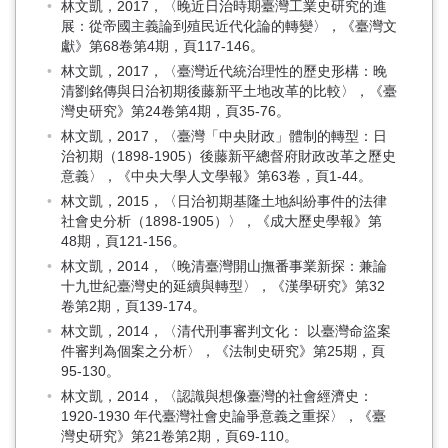
林文凱，2017，〈晚近日治時期臺灣工業史研究的進
展：從帝國主義論到殖民近代化論的轉變〉，《臺灣文
獻》第68卷第4期，頁117-146。
林文凱，2017，〈臺灣近代統治理性的歷史形構：晚
清劉銘傳與日治初期後藤新平土地改革的比較〉，《臺
灣史研究》第24卷第4期，頁35-76。
林文凱，2017，〈臺灣「中央財政」體制的轉型：日
治初期（1898-1905）後藤新平總督府財政改革之歷史
意義〉，《中央大學人文學報》第63卷，頁1-44。
林文凱，2015，〈日治初期基隆土地糾紛事件的法律
社會史分析（1898-1905）〉，《成大歷史學報》第
48期，頁121-156。
林文凱，2014，〈晚清臺灣開山撫番事業新探：兼論
十九世紀臺灣史的延續與轉型〉，《漢學研究》第32
卷第2期，頁139-174。
林文凱，2014，〈清代刑事審判文化： 以臺灣命盜案
件審判為個案之分析〉，《法制史研究》第25期，頁
95-130。
林文凱，2014，〈認識與想像臺灣的社會經濟史：
1920-1930 年代臺灣社會史論爭意義之重探〉，《臺
灣史研究》第21卷第2期，頁69-110。