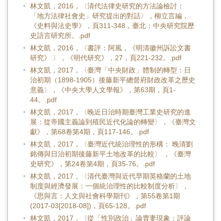
林文凱，2016，〈清代法律史研究的方法論檢討：
「地方法律社會史」研究提出的對話〉，柳立言編，
《史料與法史學》，頁311-348，臺北：中央研究院歷
史語言研究所。.pdf
林文凱，2016，〈書評：阿風，《明清徽州訴訟文書
研究》 〉，《明代研究》，27，頁221-232。.pdf
林文凱，2017，〈臺灣「中央財政」體制的轉型：日
治初期（1898-1905）後藤新平總督府財政改革之歷史
意義〉，《中央大學人文學報》，第63期，頁1-
44。.pdf
林文凱，2017，〈晚近日治時期臺灣工業史研究的進
展：從帝國主義論到殖民近代化論的轉變〉，《臺灣文
獻》，第68卷第4期，頁117-146。.pdf
林文凱，2017，〈臺灣近代統治理性的形構： 晚清劉
銘傳與日治初期後藤新平土地改革的比較〉 ，《臺灣
史研究》，第24卷第4期，頁35-76。.pdf
林文凱，2017，〈清代臺灣與近代早期英格蘭的土地
制度與經濟發展：一個統治理性的比較制度分析〉，
《思與言：人文與社會科學期刊》，第55卷第1期
(2017-03[2018-08])，頁65-128。.pdf
林文凱，2017，〈從「性別政治」論賣妻現象：評論