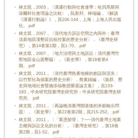
林文凱，2003，〈溝通行動與社會連帶：哈貝馬斯與
涂爾幹社會理論之比較〉，阮新邦、林端編，《解讀
《溝通行動論》》，頁106-144，上海：上海人民出版
社。.pdf
林文凱，2007，〈清代地方訴訟空間之內與外：臺灣
淡新地區漢墾莊抗租控案的歷史分析〉，《臺灣史研
究》，第14卷第1期，頁1-70。.pdf
林文凱，2007，〈地方治理與土地訴訟：清代臺灣竹
塹地區金山面墾隘〉，《新史學》，第18卷第4
期。.pdf
林文凱，2011，〈清代臺灣熟番地權的創設與流失：
以竹塹社為個案的歷史分析〉，詹素娟編，《族群、歷
史與地域社會暨施添福教授榮退論文集》，頁133-
183，中央研究院臺灣史研究所：中央研究院臺灣史研
究所。.pdf
林文凱，2011，〈再論晚清臺灣開港後的米穀輸出問
題〉，《新史學》，第22卷第2期，頁215-252。.pdf
林文凱，2011，〈「業憑契管」？──清代臺灣土地業
主權與訴訟文化的分析〉，《臺灣史研究》，第18卷
第2期，頁1-52。.pdf