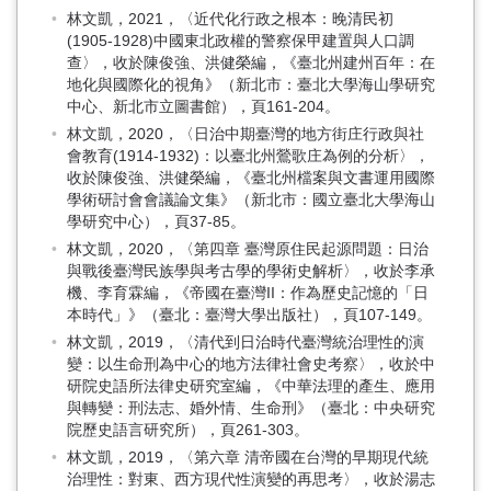
林文凱，2021，〈近代化行政之根本：晚清民初
(1905-1928)中國東北政權的警察保甲建置與人口調
查〉，收於陳俊強、洪健榮編，《臺北州建州百年：在
地化與國際化的視角》（新北市：臺北大學海山學研究
中心、新北市立圖書館），頁161-204。
林文凱，2020，〈日治中期臺灣的地方街庄行政與社
會教育(1914-1932)：以臺北州鶯歌庄為例的分析〉，
收於陳俊強、洪健榮編，《臺北州檔案與文書運用國際
學術研討會會議論文集》（新北市：國立臺北大學海山
學研究中心），頁37-85。
林文凱，2020，〈第四章 臺灣原住民起源問題：日治
與戰後臺灣民族學與考古學的學術史解析〉，收於李承
機、李育霖編，《帝國在臺灣II：作為歷史記憶的「日
本時代」》（臺北：臺灣大學出版社），頁107-149。
林文凱，2019，〈清代到日治時代臺灣統治理性的演
變：以生命刑為中心的地方法律社會史考察〉，收於中
研院史語所法律史研究室編，《中華法理的產生、應用
與轉變：刑法志、婚外情、生命刑》（臺北：中央研究
院歷史語言研究所），頁261-303。
林文凱，2019，〈第六章 清帝國在台灣的早期現代統
治理性：對東、西方現代性演變的再思考〉，收於湯志