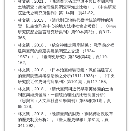
林文凱，2021，〈晚清奉天省土地改革與日本關東州
土地調查：統治理性與調查學知之比較〉，《中央研究
院近代史研究所集刊》第114期，頁41-82。
林文凱，2019，〈清代到日治時代臺灣統治理性的演
變：以生命刑為中心的地方法律社會史考察〉，《中央
研究院歷史語言研究所集刊》第90本第2分，頁317-
365。
林文凱，2018，〈貌合神離之兩岸關係： 戰爭前夕福
建與臺灣的經建與農業調查之交流 （1934-
1937）〉，《臺灣史研究》第25卷第4期，頁119-
162。
林文凱，2018，〈日本治臺經驗取鑑：戰前福建官方
的臺灣調查與考察活動之分析(1911-1933)〉，《中央
研究院近代史研究所集刊》第101期，頁117-155。
林文凱，2018，〈清代臺灣與近代早期英格蘭的土地
制度與經濟發展：一個統治理性的比較制度分析〉，
《思與言：人文與社會科學期刊》第55卷第1期，頁
65-128。
林文凱，2018，〈晚清臺灣的財政：劉銘傳財政改革
的歷史制度分析〉，《臺大歷史學報》第61期，頁
341-392。