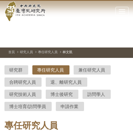
中
跳
到
點
央
主
擊
要
開
研
內
啟
容
或
究
切
上
下
主
區
換
一
一
圖
關
暫
張
張
連
塊
閉
停、
圖
圖
結
院-
播
片
片
首頁
研究人員
專任研究人員
林文凱
網
放
站
臺
主
研究群
專任研究人員
兼任研究人員
要
灣
選
合聘研究人員
退、離研究人員
單
史
研究技術人員
博士後研究
訪問學人
研
博士培育/訪問學員
申請作業
究
所-
專任研究人員