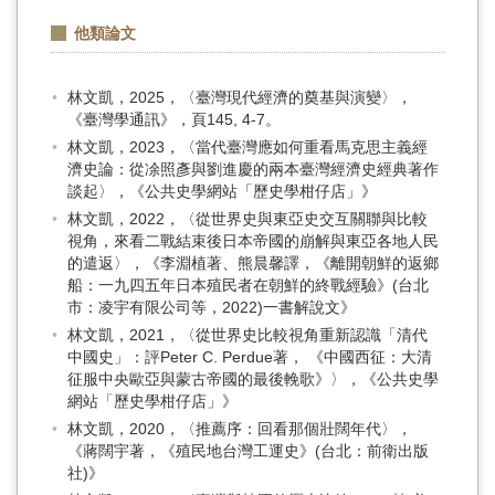
他類論文
林文凱，2025，〈臺灣現代經濟的奠基與演變〉，
《臺灣學通訊》，頁145, 4-7。
林文凱，2023，〈當代臺灣應如何重看馬克思主義經
濟史論：從凃照彥與劉進慶的兩本臺灣經濟史經典著作
談起〉，《公共史學網站「歷史學柑仔店」》
林文凱，2022，〈從世界史與東亞史交互關聯與比較
視角，來看二戰結束後日本帝國的崩解與東亞各地人民
的遣返〉，《李淵植著、熊晨馨譯，《離開朝鮮的返鄉
船：一九四五年日本殖民者在朝鮮的終戰經驗》(台北
市：凌宇有限公司等，2022)一書解說文》
林文凱，2021，〈從世界史比較視角重新認識「清代
中國史」：評Peter C. Perdue著， 《中國西征：大清
征服中央歐亞與蒙古帝國的最後輓歌》〉，《公共史學
網站「歷史學柑仔店」》
林文凱，2020，〈推薦序：回看那個壯闊年代〉，
《蔣闊宇著，《殖民地台灣工運史》(台北：前衛出版
社)》