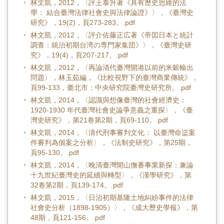
林文凱，2012，〈評王泰升著《具有歷史思維的法
學： 結合臺灣法律社會史與法律論證》〉，《臺灣史
研究》，19(2)，頁273-283。.pdf
林文凱，2012，〈評介佐藤正広著《帝囯日本と統計
調查：統治初期台湾の専門家集団》〉，《臺灣史研
究》，19(4)，頁207-217。.pdf
林文凱，2012，〈再論清代臺灣開港以前的米穀輸出
問題〉，林玉茹編，《比較視野下的臺灣商業傳統》，
頁99-133，臺北市：中央研究院臺灣史研究所。.pdf
林文凱，2014，〈認識與想像臺灣的社會經濟史：
1920-1930 年代臺灣社會史論爭意義之重探〉，《臺
灣史研究》，第21卷第2期，頁69-110。.pdf
林文凱，2014，〈清代刑事審判文化： 以臺灣命盜案
件審判為個案之分析〉，《法制史研究》，第25期，
頁95-130。.pdf
林文凱，2014，〈晚清臺灣開山撫番事業新探：兼論
十九世紀臺灣史的延續與轉型〉，《漢學研究》，第
32卷第2期，頁139-174。.pdf
林文凱，2015，〈日治初期基隆土地糾紛事件的法律
社會史分析（1898-1905）〉，《成大歷史學報》，第
48期，頁121-156。.pdf