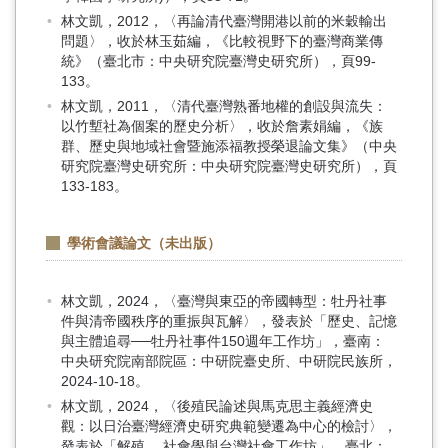
林文凱，2012，〈再論清代臺灣開港以前的米穀輸出
問題〉，收於林玉茹編，《比較視野下的臺灣商業傳
統》（臺北市：中央研究院臺灣史研究所），頁99-
133。
林文凱，2011，〈清代臺灣熟番地權的創設與流失：
以竹塹社為個案的歷史分析〉，收於詹素娟編，《族
群、歷史與地域社會暨施添福教授榮退論文集》（中央
研究院臺灣史研究所：中央研究院臺灣史研究所），頁
133-183。
學術會議論文（未出版）
林文凱，2024，〈臺灣與東亞的帝國轉型：牡丹社事
件與清帝國秩序的重振與瓦解〉，發表於「歷史、記憶
與主體追尋──牡丹社事件150週年工作坊」，臺南：
中央研究院南部院區：中研院臺史所、中研院民族所，
2024-10-18。
林文凱，2024，〈後殖民論述與馬克思主義經濟史
觀：以日治臺灣經濟史研究典範變遷為中心的檢討〉，
發表於「解殖 、社會學與台灣社會工作坊」，臺北：