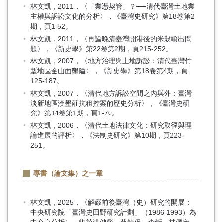
林文凱，2011，〈「業憑契管」？──清代臺灣土地業
主權與訴訟文化的分析〉，《臺灣史研究》第18卷第2
期，頁1-52。
林文凱，2011，〈再論晚清臺灣開港後的米穀輸出問
題〉，《新史學》第22卷第2期，頁215-252。
林文凱，2007，〈地方治理與土地訴訟：清代臺灣竹
塹地區金山面墾隘〉，《新史學》第18卷第4期，頁
125-187。
林文凱，2007，〈清代地方訴訟空間之內與外：臺灣
淡新地區漢墾莊抗租控案的歷史分析〉，《臺灣史研
究》第14卷第1期，頁1-70。
林文凱，2006，〈清代土地法律文化：研究取徑與理
論進展的評析〉，《法制史研究》第10期，頁223-
251。
專書（論文集）之一章
林文凱，2025，〈解嚴前後臺灣（史）研究的開展：
中央研究院「臺灣史田野研究計劃」（1986-1993）為