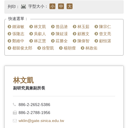
首
字型大小：
小
中
大
列印：
頁
快速選單：
鍾淑敏
林文凱
曾品滄
林玉茹
陳宗仁
張隆志
吳叡人
陳姃湲
顧雅文
曾文亮
鄭維中
林正慧
莊勝全
陳偉智
顧恒湛
都留俊太郎
徐聖凱
楊朝傑
林政佑
林文凱
副研究員兼副所長
886-2-2652-5386
886-2-2788-1956
wklin@gate.sinica.edu.tw