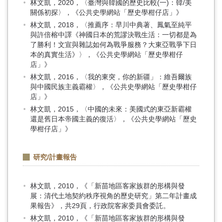
林文凱，2020，〈臺灣與韓國的歷史比較(一)：韓/美
關係初探〉，《公共史學網站「歷史學柑仔店」》
林文凱，2018，〈推薦序：早川中典著、鳳氣至純平
與許倍榕中譯《神國日本的荒謬決戰生活：一切都是為
了勝利！文宣與雜誌如何為戰爭服務？大東亞戰爭下日
本的真實生活》〉，《公共史學網站「歷史學柑仔
店」》
林文凱，2016，〈我的東突，你的新疆」：維吾爾族
與中國民族主義霸權〉，《公共史學網站「歷史學柑仔
店」》
林文凱，2015，〈中國的未來：美國式的東亞新霸權
還是舊日本帝國主義的復活〉，《公共史學網站「歷史
學柑仔店」》
研究/計畫報告
林文凱，2010，《「新苗地區客家族群的形構與發
展：清代土地契約秩序視角的歷史研究」第二年計畫成
果報告》，共29頁，行政院客家委員會委託。
林文凱，2010，《「新苗地區客家族群的形構與發