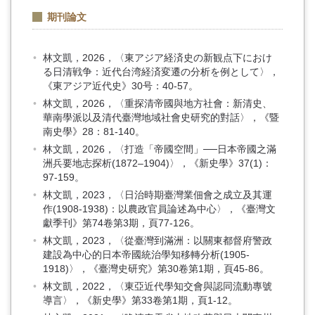
期刊論文
林文凱，2026，〈東アジア経済史の新観点下におけ
る日清戦争：近代台湾経済変遷の分析を例として〉，
《東アジア近代史》30号：40-57。
林文凱，2026，〈重探清帝國與地方社會：新清史、
華南學派以及清代臺灣地域社會史研究的對話〉，《暨
南史學》28：81-140。
林文凱，2026，〈打造「帝國空間」──日本帝國之滿
洲兵要地志探析(1872–1904)〉，《新史學》37(1)：
97-159。
林文凱，2023，〈日治時期臺灣業佃會之成立及其運
作(1908-1938)：以農政官員論述為中心〉，《臺灣文
獻季刊》第74卷第3期，頁77-126。
林文凱，2023，〈從臺灣到滿洲：以關東都督府警政
建設為中心的日本帝國統治學知移轉分析(1905-
1918)〉，《臺灣史研究》第30卷第1期，頁45-86。
林文凱，2022，〈東亞近代學知交會與認同流動專號
導言〉，《新史學》第33卷第1期，頁1-12。