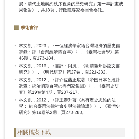
展：清代土地契約秩序視角的歷史研究」第一年計畫成
果報告》，共18頁，行政院客家委員會委託。
學術書評
林文凱，2023，〈一位經濟學家給台灣經濟的歷史備
忘錄：評《台灣經濟四百年》〉，《臺灣社會學》第
46期，頁173-184。
林文凱，2016，〈書評：阿風，《明清徽州訴訟文書
研究》〉，《明代研究》第27卷，頁221-232。
林文凱，2012，〈評介佐藤正広著《帝囯日本と統計
調查：統治初期台湾の専門家集団》〉，《臺灣史研
究》第19卷第4期，頁207-217。
林文凱，2012，〈評王泰升著《具有歷史思維的法
學： 結合臺灣法律社會史與法律論證》〉，《臺灣史
研究》第19卷第2期，頁273-283。
相關檔案下載