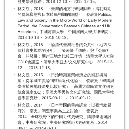
歷史學系協辦，2018-12-13 ～ 2018-12-15。
林文凱，2018，〈臺灣的地方行政與財政：清朝時期
的傳統樣態與日本殖民初期的轉型〉，發表於Politics,
Law and Society in the Micro-World of Early Modern
Period: the Conversation Between Chinese and UK
Historians，中國河南大學：中國河南大學法律學院，
2018-10-18 ～ 2018-10-19。
林文凱，2015，〈論清代臺灣社會的公共性：地方法
律社會史觀點的分析〉，發表於「傳統」與「公民社
會」的發展：兩岸三地之比較工作坊，清華大學人社院
C310會議室：清華大學亞太/文化研究中心，2015-12-
12 ～ 2015-12-13。
林文凱，2015，〈日治時期臺灣經濟史的回顧與展
望：從帝國主義論到殖民近代化論〉，發表於「韓國與
臺灣植民地經濟史比較硏究」，高麗大學民族文化硏究
院會議室(B1)：高麗大學民族文化硏究院、國民大學韓
國學硏究所，2015-09-11 ～ 2015-09-12。
林文凱，2014，〈日本帝國的華南調查：以臺灣總督
府的「南支」調查事業為主之討論〉，發表於
2014「全球視野下的中國近代史研究」國際學術研討
會，中央研究院：中央研究院近代史研究所，2014-
08-11 ～ 2014-08-13。