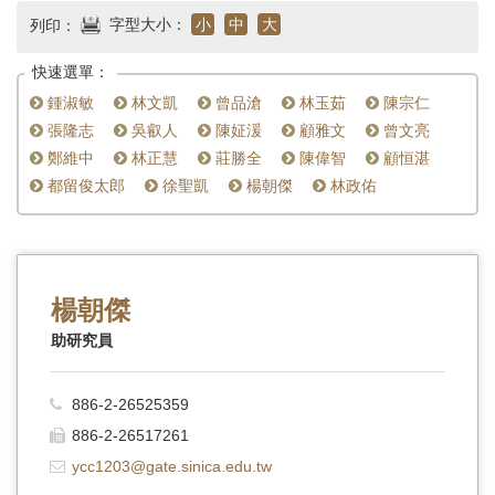
首
字型大小：
小
中
大
列印：
頁
快速選單：
鍾淑敏
林文凱
曾品滄
林玉茹
陳宗仁
張隆志
吳叡人
陳姃湲
顧雅文
曾文亮
鄭維中
林正慧
莊勝全
陳偉智
顧恒湛
都留俊太郎
徐聖凱
楊朝傑
林政佑
楊朝傑
助研究員
886-2-26525359
886-2-26517261
ycc1203@gate.sinica.edu.tw