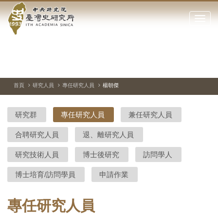
中
跳
到
點
央
主
擊
要
開
研
內
啟
容
或
究
切
上
下
主
區
換
一
一
圖
關
暫
張
張
連
塊
閉
停、
圖
圖
結
院-
播
片
片
首頁
研究人員
專任研究人員
楊朝傑
網
放
站
臺
主
研究群
專任研究人員
兼任研究人員
要
灣
選
合聘研究人員
退、離研究人員
單
史
研究技術人員
博士後研究
訪問學人
研
博士培育/訪問學員
申請作業
究
所-
專任研究人員