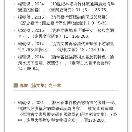
楊朝傑，2024，〈19世紀林圯埔竹林流通與鹿港海岸
變遷的關聯〉，《臺灣史研究》31（3）：33-75。
楊朝傑，2015，〈清代臺灣西螺街的形成與發展〉，
《歷史臺灣 : 國立臺灣歷史博物館館刊》9：5-39。
楊朝傑，2015，〈雲林西螺地區「謝平安」祭典之調
查〉，《庶民文化研究》11：155-200。
楊朝傑，2014，〈從古文書再論清代東螺溪下游眉裏
社社域及其變化〉，《彰化文獻》19：113-145。
楊朝傑，2014，〈西螺番社福德祠文書及其特色：論
濁水溪下游埔、漢關係〉，《臺灣古文書學會會刊》
14：65-94。
專書（論文集）之一章
楊朝傑，2021，〈戴潮春事件後西螺街市的復甦──以
福興宮與廣福宮的重修碑記為考察〉，收於李建緯編，
《臺灣古文書與歷史研究國際學術研討會論文集》（臺
中：逢甲大學歷史與文物研究所），頁173-200。