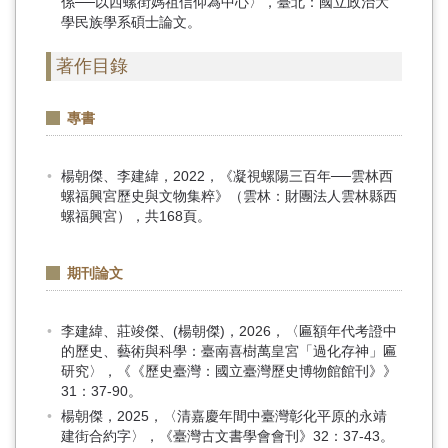
係──以西螺街媽祖信仰為中心〉，臺北：國立政治大
學民族學系碩士論文。
著作目錄
專書
楊朝傑、李建緯，2022，《凝視螺陽三百年──雲林西
螺福興宮歷史與文物集粹》（雲林：財團法人雲林縣西
螺福興宮），共168頁。
期刊論文
李建緯、莊竣傑、(楊朝傑)，2026，〈匾額年代考證中
的歷史、藝術與科學：臺南喜樹萬皇宮「過化存神」匾
研究〉，《《歷史臺灣：國立臺灣歷史博物館館刊》》
31：37-90。
楊朝傑，2025，〈清嘉慶年間中臺灣彰化平原的永靖
建街合約字〉，《臺灣古文書學會會刊》32：37-43。