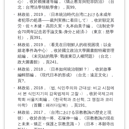
心〉，收於賴擁連等編，《矯正教育與犯罪防治》（台
北：台灣法學領航學會），頁99。
林政佑，2019，〈日本統治時代台湾における未成年
者犯罪の処遇――裁判実務に着目して〉，收於額定其
労・佐々木健・高田久実・丸本由美子編，《法制史学
会70周年記念若手論文集-身分と経済-》（東京：慈學
社），頁391。
林政佑，2019，〈看見在日朝鮮人的歧視困境：以金
嬉老事件為中心〉，收於國立政治大學圖書館特藏管理
組編，《未完結的戰爭: 戰後東亞人權問題》（台北：
政大圖書館），頁241。
林政佑，2018，〈日本如何統治朝鮮？〉，收於故事
編輯部編，《現代日本的形成》（台北：遠足文化），
頁?。
林政佑，2018，〈법, 식민주의와 근대성: 비교 시점에
서 본 식민지기의 감옥법제의 고찰 -〉，收於국제고려
학회 서울지회編，《한국학과 조선학, 그 쟁점과 코리
아학》（首爾：패러다임북），頁191。
林政佑，2017，〈台湾における宗教教誨の歴史と現
状〉，收於赤池一将、石塚伸一編，《宗教教誨の現在
と未来－矯正・保護と宗教意識－》（日本：本願寺出