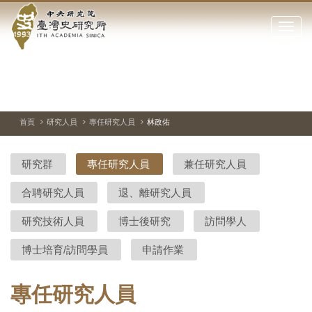
中
跳
到
點
央
主
擊
要
開
研
內
啟
容
或
究
切
上
下
主
區
換
一
一
圖
關
暫
張
張
連
塊
閉
停、
圖
圖
結
院-
播
片
片
首頁
研究人員
專任研究人員
林政佑
網
放
站
臺
主
研究群
專任研究人員
兼任研究人員
要
灣
選
合聘研究人員
退、離研究人員
單
史
研究技術人員
博士後研究
訪問學人
研
博士培育/訪問學員
申請作業
究
所-
專任研究人員