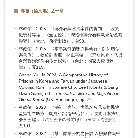
專書（論文集）之一章
林政佑，2025，〈蔣介石與政治案件的審判〉，收於
戴寶村等編，《全面控制：總體檢蔣介石獨裁統治及其
影響》（台北：前衛出版），頁90。
林政佑，2025，〈軍事案件的審判與執行：以郭琇琮
案為例〉，收於許雪姬、林正慧編，《究明原委：戰後
台灣政治案件的多元探索》（台北：國家人權博物
館），頁115。
Cheng-Yu Lin,2023,“A Comparative History of
Prisons in Korea and Taiwan under Japanese
Colonial Rule” In Joanne Cho, Lee Roberts & Sang
Hwan Seong ed.,
Transnationalism and Migration in
Global Korea
(UK: Routledge), pp. 70.
林政佑，2023，〈法制、言説、実践から見る植民地
監獄衛生医療：朝鮮·台湾を中心に〉，收於日本法社
会学会編，《法社会学の最前線》（東京：有斐閣），
頁191。
林政佑，2022，〈禁止酷刑公約之探討:以檢察官為中