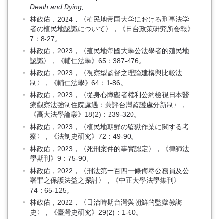
Death and Dying,
林政佑，2024，〈植民地帝国大学における刑事法学
者の植民地認識について〉，《日台政策研究所会報》
7：8-27。
林政佑，2023，〈殖民地帝國大學公法學者的殖民地
認識〉，《輔仁法學》65：387-476。
林政佑，2023，〈視察型監督之理論建構與比較法
制〉，《輔仁法學》64：1-86。
林政佑，2023，〈從身心障礙者權利公約檢視日本醫
療觀察法強制住院處遇：兼評台灣監護處分新制〉，
《高大法學論叢》18(2)：239-320。
林政佑，2023，〈植民地朝鮮の監獄作業に関する考
察〉，《法制史研究》72：49-90。
林政佑，2023，〈死刑案件的事實認定〉，《律師法
學期刊》9：75-90。
林政佑，2022，〈刑法第一百四十條侮辱公務員及公
署罪之保護法益之探討〉，《中正大學法學集刊》
74：65-125。
林政佑，2022，〈日治時期台灣與朝鮮的監獄教誨
史〉，《臺灣史研究》29(2)：1-60。