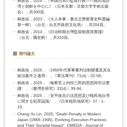
林政佑，2025，《帝国日本の監獄行政――植民地台
湾と朝鮮を中心に》（日本京都：京都大学学術出版
会），共300頁。
林政佑，2023，《大人本事：臺北北警察署史料選編
第一輯》（台北：台北市政府文化局），共204頁。
林政佑，2014，《日治時期台灣監獄制度與實踐》
（台北：國史館），共310頁。
期刊論文
林政佑，2025，〈1950年代軍事審判法制變遷及其在
政治案件之適用〉，《軍法專刊》71(4)：32-58。
林政佑，2025，〈檢察官上內恒三郎的思想與司法實
踐〉，《臺灣史研究》32(4)：39-94。
林政佑，2025，〈安平政吉の法思想及び植民地台湾
に関する犯罪認識〉，《日本植民地研究》37：1-
19。
Cheng-Yu Lin, 2025, “Death Penalty in Modern
Japan (1868–1945): Evolving Execution Practices
and Their Societal Impact”,
OMEGA - Journal of