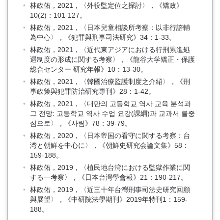
林政佑，2021，〈外役監定位之探討〉，《矯政》
10(2)：101-127。
林政佑，2021，〈日本兒童相談所考察：以非行諮輔
為中心〉，《犯罪與刑事司法研究》34：1-33。
林政佑，2021，〈近代東アジアにおける行刑累進処
遇制度の形成に関する考察〉，《龍谷大学矯正・保護
総合センター 研究年報》10：13-30。
林政佑，2021，〈韓國治療監護制度之介紹〉，《刑
事政策與犯罪防治研究專刊》28：1-42。
林政佑，2021，〈대만의 고등학교 역사 교육 분석과
그 전망: 고등학교 역사 수업 요강(課綱)과 교과서 를중
심으로〉，《사림》78：39-79。
林政佑，2020，〈日本帝国の看守に関する考察：台
湾と朝鮮を中心に〉，《朝鮮史研究会論文集》58：
159-188。
林政佑，2019，〈植民地台湾における監獄作業に関
する一考察〉，《日本台灣學會報》21：190-217。
林政佑，2019，〈近三十年台灣刑事司法史研究回顧
與展望〉，《中研院法學期刊》2019年特刊1：159-
188。