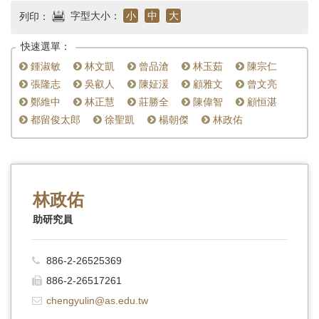
首
字型大小：
小
中
大
列印：
頁
快速選單：
鍾淑敏
林文凱
曾品滄
林玉茹
陳宗仁
張隆志
吳叡人
陳姃湲
顧雅文
曾文亮
鄭維中
林正慧
莊勝全
陳偉智
顧恒湛
都留俊太郎
徐聖凱
楊朝傑
林政佑
林政佑
助研究員
886-2-26525369
886-2-26517261
chengyulin@as.edu.tw