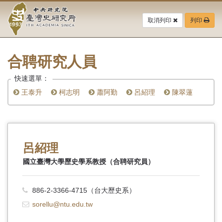
中
跳
到
取消列印
列印
央
主
要
研
內
容
合聘研究人員
究
區
塊
快速選單：
院-
王泰升
柯志明
蕭阿勤
呂紹理
陳翠蓮
臺
灣
史
呂紹理
研
國立臺灣大學歷史學系教授（合聘研究員）
究
886-2-3366-4715（台大歷史系）
所-
sorellu@ntu.edu.tw