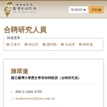
中
跳
到
取消列印
列印
央
主
要
研
內
容
合聘研究人員
究
區
塊
快速選單：
院-
王泰升
柯志明
蕭阿勤
呂紹理
陳翠蓮
臺
灣
史
陳翠蓮
研
國立臺灣大學歷史學系特聘教授（合聘研究員）
究
886-2-3366-4709
所-
tsuilienchen(@)ntu.edu.tw