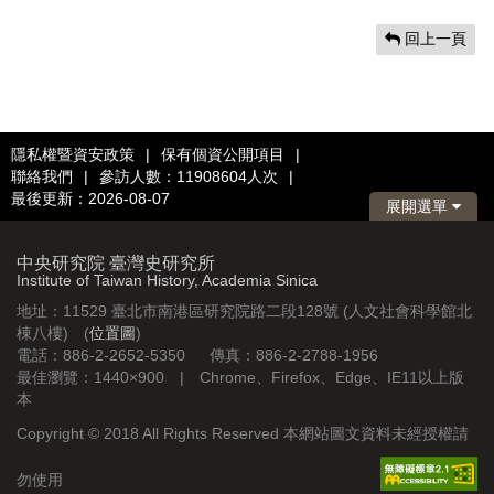
回上一頁
隱私權暨資安政策
|
保有個資公開項目
|
聯絡我們
|
參訪人數：11908604人次
|
最後更新：2026-08-07
展開選單
中央研究院 臺灣史研究所
Institute of Taiwan History, Academia Sinica
地址：11529 臺北市南港區研究院路二段128號 (人文社會科學館北
棟八樓) (
位置圖
)
電話：886-2-2652-5350 傳真：886-2-2788-1956
最佳瀏覽：1440×900 | Chrome、Firefox、Edge、IE11以上版
本
Copyright © 2018 All Rights Reserved 本網站圖文資料未經授權請
勿使用