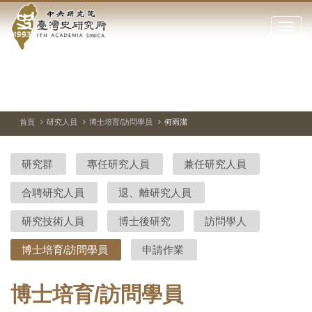
中
跳
到
點
央
主
擊
要
開
研
內
啟
容
或
究
切
上
下
主
區
換
一
一
圖
關
暫
張
張
連
塊
閉
停、
圖
圖
結
院-
播
片
片
首頁
研究人員
博士培育/訪問學員
何雨潔
網
放
站
臺
主
研究群
專任研究人員
兼任研究人員
要
灣
選
合聘研究人員
退、離研究人員
單
史
研究技術人員
博士後研究
訪問學人
研
博士培育/訪問學員
申請作業
究
所-
博士培育/訪問學員