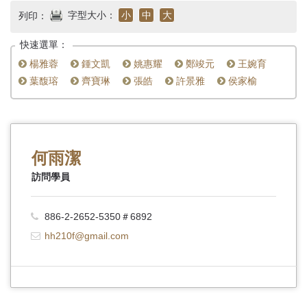
首
字型大小：
小
中
大
列印：
頁
快速選單：
楊雅蓉
鍾文凱
姚惠耀
鄭竣元
王婉育
葉馥瑢
齊寶琳
張皓
許景雅
侯家榆
何雨潔
訪問學員
886-2-2652-5350＃6892
hh210f@gmail.com