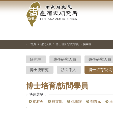
中
跳
到
央
主
要
研
內
容
究
區
塊
院-
首頁
研究人員
博士培育/訪問學員
侯家榆
:::
臺
研究群
專任研究人員
兼任研究人員
灣
博士後研究
訪問學人
博士培育/訪問
史
研
博士培育/訪問學員
究
快速選單：
所-
楊雅蓉
鍾文凱
姚惠耀
鄭竣元
王