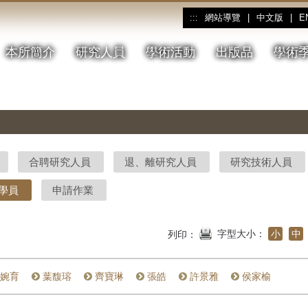
網站導覽
|
中文版
|
E
:::
本所簡介
研究人員
學術活動
出版品
學術
合聘研究人員
退、離研究人員
研究技術人員
學員
申請作業
字型大小：
小
中
列印：
婉育
葉馥瑢
齊寶琳
張皓
許景雅
侯家榆