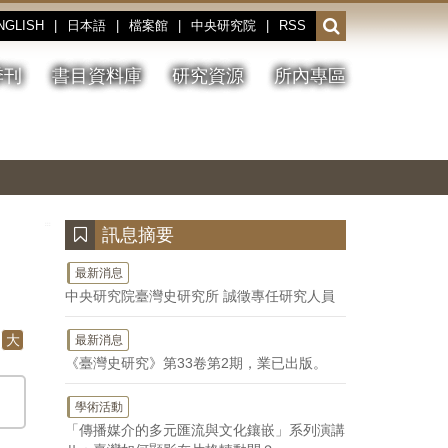
NGLISH
|
日本語
|
檔案館
|
中央研究院
|
RSS
開
啟
或
季刊
書目資料庫
研究資源
所內專區
收
合
搜
切
上
下
主
換
一
一
圖
尋
暫
張
張
連
停、
圖
圖
結
欄
播
片
片
位
放
:::
訊息摘要
最新消息
中央研究院臺灣史研究所 誠徵專任研究人員
大
最新消息
《臺灣史研究》第33卷第2期，業已出版。
學術活動
「傳播媒介的多元匯流與文化鑲嵌」系列演講