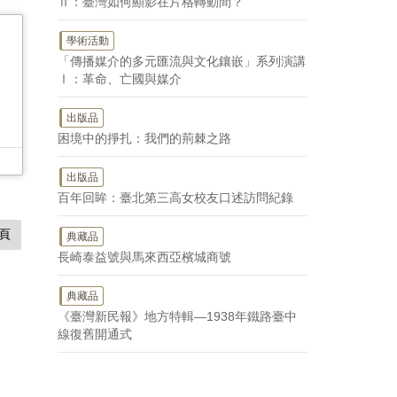
Ⅱ：臺灣如何顯影在片格轉動間？
學術活動
「傳播媒介的多元匯流與文化鑲嵌」系列演講
Ⅰ：革命、亡國與媒介
出版品
困境中的掙扎：我們的荊棘之路
出版品
百年回眸：臺北第三高女校友口述訪問紀錄
頁
典藏品
長崎泰益號與馬來西亞檳城商號
典藏品
《臺灣新民報》地方特輯—1938年鐵路臺中
線復舊開通式