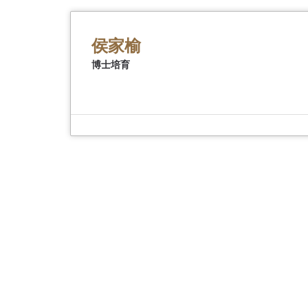
首
頁
侯家榆
博士培育