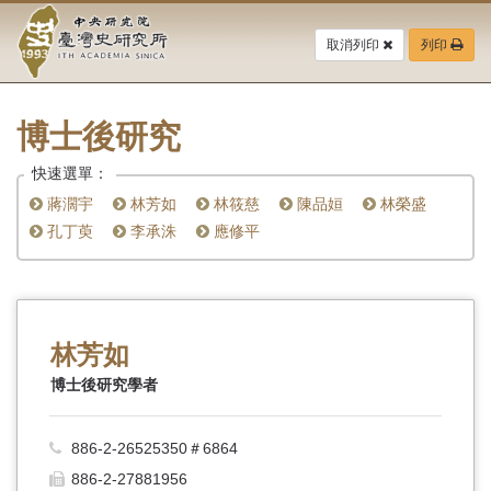
中
跳
到
取消列印
列印
央
主
要
研
內
容
博士後研究
究
區
塊
快速選單：
院-
蔣濶宇
林芳如
林筱慈
陳品姮
林榮盛
臺
孔丁萸
李承洙
應修平
灣
史
林芳如
研
博士後研究學者
究
所-
886-2-26525350＃6864
886-2-27881956