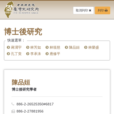
中
跳
到
取消列印
列印
央
主
要
研
內
容
博士後研究
究
區
塊
快速選單：
院-
蔣濶宇
林芳如
林筱慈
陳品姮
林榮盛
臺
孔丁萸
李承洙
應修平
灣
史
陳品姮
研
博士後研究學者
究
所-
886-2-26525350#6817
886-2-27881956