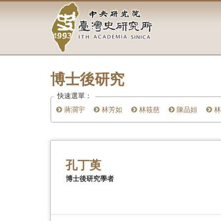
中
跳
到
央
主
要
研
內
容
究
區
塊
博士後研究
院-
快速選單：
臺
蔣濶宇
林芳如
林筱慈
陳品姮
林
灣
史
研
孔丁萸
究
博士後研究學者
所-