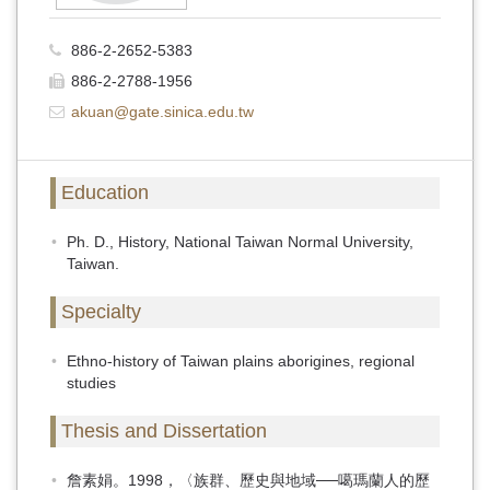
886-2-2652-5383
886-2-2788-1956
akuan@gate.sinica.edu.tw
Education
Ph. D., History, National Taiwan Normal University,
Taiwan.
Specialty
Ethno-history of Taiwan plains aborigines, regional
studies
Thesis and Dissertation
詹素娟。1998，〈族群、歷史與地域──噶瑪蘭人的歷