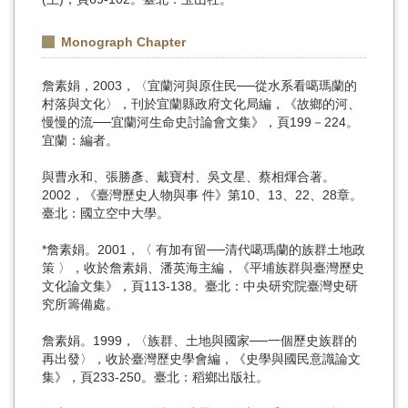
Monograph Chapter
詹素娟，2003，〈宜蘭河與原住民──從水系看噶瑪蘭的
村落與文化〉，刊於宜蘭縣政府文化局編，《故鄉的河、
慢慢的流──宜蘭河生命史討論會文集》，頁199－224。
宜蘭：編者。
與曹永和、張勝彥、戴寶村、吳文星、蔡相煇合著。
2002，《臺灣歷史人物與事 件》第10、13、22、28章。
臺北：國立空中大學。
*詹素娟。2001，〈 有加有留──清代噶瑪蘭的族群土地政
策 〉，收於詹素娟、潘英海主編，《平埔族群與臺灣歷史
文化論文集》，頁113-138。臺北：中央研究院臺灣史研
究所籌備處。
詹素娟。1999，〈族群、土地與國家──一個歷史族群的
再出發〉，收於臺灣歷史學會編，《史學與國民意識論文
集》，頁233-250。臺北：稻鄉出版社。