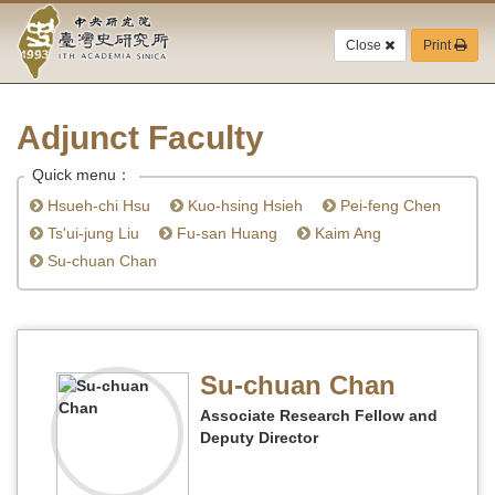
Academia
Jump
to
Close
Print
Sinica-
the
main
Taiwan
content
block
Adjunct Faculty
History
Quick menu：
Institute-
Hsueh-chi Hsu
Kuo-hsing Hsieh
Pei-feng Chen
Home
Ts'ui-jung Liu
Fu-san Huang
Kaim Ang
Su-chuan Chan
Su-chuan Chan
Associate Research Fellow and
Deputy Director