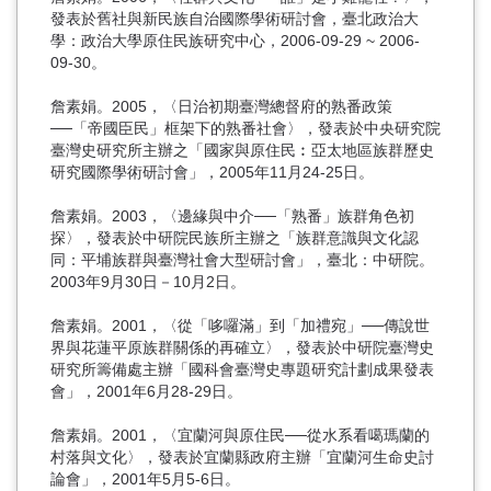
發表於舊社與新民族自治國際學術研討會，臺北政治大
學：政治大學原住民族研究中心，2006-09-29 ~ 2006-
09-30。
詹素娟。2005，〈日治初期臺灣總督府的熟番政策
──「帝國臣民」框架下的熟番社會〉，發表於中央研究院
臺灣史研究所主辦之「國家與原住民︰亞太地區族群歷史
研究國際學術研討會」，2005年11月24-25日。
詹素娟。2003，〈邊緣與中介──「熟番」族群角色初
探〉，發表於中研院民族所主辦之「族群意識與文化認
同：平埔族群與臺灣社會大型研討會」，臺北：中研院。
2003年9月30日－10月2日。
詹素娟。2001，〈從「哆囉滿」到「加禮宛」──傳說世
界與花蓮平原族群關係的再確立〉，發表於中研院臺灣史
研究所籌備處主辦「國科會臺灣史專題研究計劃成果發表
會」，2001年6月28-29日。
詹素娟。2001，〈宜蘭河與原住民──從水系看噶瑪蘭的
村落與文化〉，發表於宜蘭縣政府主辦「宜蘭河生命史討
論會」，2001年5月5-6日。