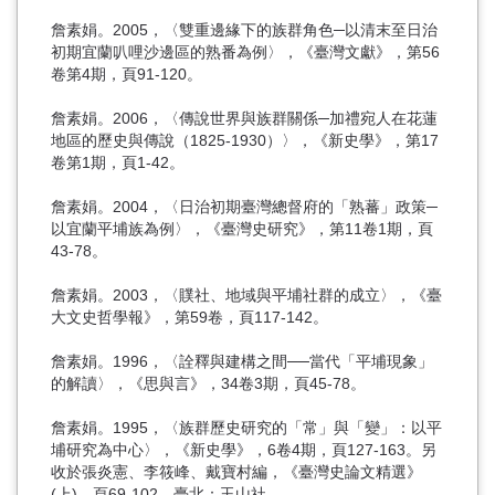
詹素娟。2005，〈雙重邊緣下的族群角色─以清末至日治
初期宜蘭叭哩沙邊區的熟番為例〉，《臺灣文獻》，第56
卷第4期，頁91-120。
詹素娟。2006，〈傳說世界與族群關係─加禮宛人在花蓮
地區的歷史與傳說（1825-1930）〉，《新史學》，第17
卷第1期，頁1-42。
詹素娟。2004，〈日治初期臺灣總督府的「熟蕃」政策─
以宜蘭平埔族為例〉，《臺灣史研究》，第11卷1期，頁
43-78。
詹素娟。2003，〈贌社、地域與平埔社群的成立〉，《臺
大文史哲學報》，第59卷，頁117-142。
詹素娟。1996，〈詮釋與建構之間──當代「平埔現象」
的解讀〉，《思與言》，34卷3期，頁45-78。
詹素娟。1995，〈族群歷史研究的「常」與「變」：以平
埔研究為中心〉，《新史學》，6卷4期，頁127-163。另
收於張炎憲、李筱峰、戴寶村編，《臺灣史論文精選》
(上)，頁69-102。臺北：玉山社。