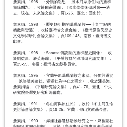
詹素娟。1998，〈分類的迷思──淡水河系原住民的族群
類緣問題〉，收於周宗賢編，《淡水學學術研討會──過
去、現在、未來論文集》，頁1-25。臺北：國史館。
詹素娟。1998，〈歷史轉折期的噶瑪蘭族──十九世紀的
擴散與變遷〉，收於臺灣省文獻會編，《臺灣原住民歷史
文化學術研討會論文集》，頁109-148。南投：臺灣省文
獻會。
詹素娟。1998，〈Sanasai傳說圈的族群歷史圖像〉，收
於劉益昌、潘英海編，《平埔族群的區域研究論文集》，
頁29-59。南投：臺灣省文獻委員會。
詹素娟。1995，〈宜蘭平原噶瑪蘭族之來源、分佈與遷徙
──以哆囉美遠社、猴猴社為中心之研究〉，收於潘英海、
詹素娟編，《平埔研究論文集》，頁41- 76。臺北：中央
研究院臺灣史研究所籌備處。
詹素娟。1991，〈冬山河與原住民〉，收於《冬山河生命
史討論會論文集》，頁19-25。宜蘭：仰山文教基金會。
詹素娟。1990，〈岸裡社群遷移活動研究之一：麻裡蘭社
與鯉魚潭關係初探〉，收於《臺灣史研究暨史蹟維護研討