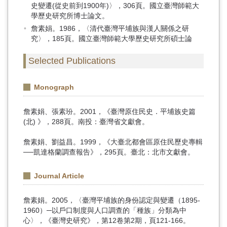
史變遷(從史前到1900年)〉，306頁。國立臺灣師範大
學歷史研究所博士論文。
詹素娟。1986，〈清代臺灣平埔族與漢人關係之研
究〉，185頁。國立臺灣師範大學歷史研究所碩士論
Selected Publications
Monograph
詹素娟、張素玢。2001，《臺灣原住民史．平埔族史篇
(北) 》，288頁。南投：臺灣省文獻會。
詹素娟、劉益昌。1999，《大臺北都會區原住民歷史專輯
──凱達格蘭調查報告》，295頁。臺北：北市文獻會。
Journal Article
詹素娟。2005，〈臺灣平埔族的身份認定與變遷（1895-
1960）─以戶口制度與人口調查的「種族」分類為中
心〉，《臺灣史研究》，第12卷第2期，頁121-166。