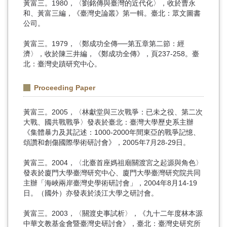
黃富三。1980，〈劉銘傳與臺灣的近代化〉，收於曹永
和、黃富三編，《臺灣史論叢》第一輯。臺北：眾文圖書
公司。
黃富三。1979，〈鄭成功全傳──第五章第二節：經
濟〉，收於陳三井編，《鄭成功全傳》，頁237-258。臺
北：臺灣史蹟研究中心。
Proceeding Paper
黃富三。2005，〈林獻堂與三次戰爭：已未之役、第二次
大戰、國共戰戰爭〉發表於臺北：臺灣大學歷史系主辦
《集體暴力及其記述：1000-2000年間東亞的戰爭記憶、
頌讚和創傷國際學術研討會》，2005年7月28-29日。
黃富三。2004，〈北臺首座媽祖廟關渡宮之起源與角色〉
發表於廈門大學臺灣研究中心、廈門大學臺灣研究院共同
主辦「海峽兩岸臺灣史學術研討會」，2004年8月14-19
日。（國外）亦發表於淡江大學之研討會。
黃富三。2003，〈關渡史事試析〉，《九十二年度林本源
中華文教基金會暨臺灣史研討會》，臺北：臺灣史研究所