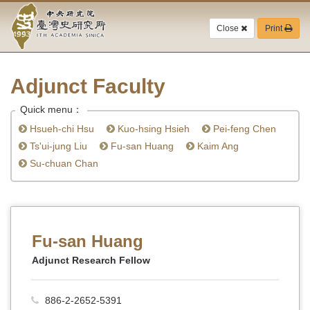
Academia
Jump
to
Close
Print
Sinica-
the
main
Taiwan
content
block
Adjunct Faculty
History
Quick menu：
Institute-
Hsueh-chi Hsu
Kuo-hsing Hsieh
Pei-feng Chen
Home
Ts'ui-jung Liu
Fu-san Huang
Kaim Ang
Su-chuan Chan
Fu-san Huang
Adjunct Research Fellow
886-2-2652-5391