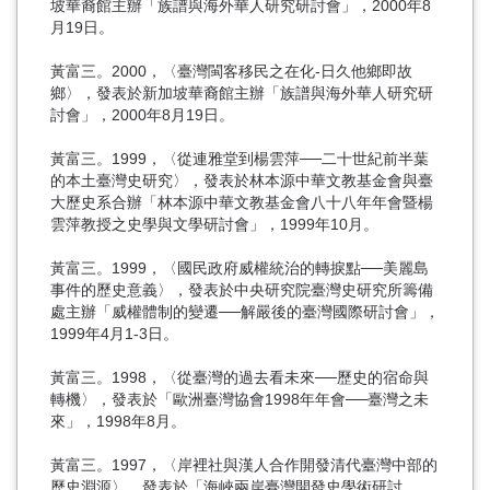
坡華裔館主辦「族譜與海外華人研究研討會」，2000年8
月19日。
黃富三。2000，〈臺灣閩客移民之在化-日久他鄉即故
鄉〉，發表於新加坡華裔館主辦「族譜與海外華人研究研
討會」，2000年8月19日。
黃富三。1999，〈從連雅堂到楊雲萍──二十世紀前半葉
的本土臺灣史研究〉，發表於林本源中華文教基金會與臺
大歷史系合辦「林本源中華文教基金會八十八年年會暨楊
雲萍教授之史學與文學研討會」，1999年10月。
黃富三。1999，〈國民政府威權統治的轉捩點──美麗島
事件的歷史意義〉，發表於中央研究院臺灣史研究所籌備
處主辦「威權體制的變遷──解嚴後的臺灣國際研討會」，
1999年4月1-3日。
黃富三。1998，〈從臺灣的過去看未來──歷史的宿命與
轉機〉，發表於「歐洲臺灣協會1998年年會──臺灣之未
來」，1998年8月。
黃富三。1997，〈岸裡社與漢人合作開發清代臺灣中部的
歷史淵源〉，發表於「海峽兩岸臺灣開發史學術研討