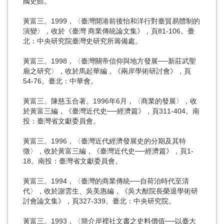
國史館。
黃富三。1999，〈臺灣開港前後怡和洋行對臺貿易體制的
演變〉，收於《臺灣 商業傳統論文集》，頁81-106。臺
北：中央研究院臺灣史研究所籌備處。
黃富三。1998，〈臺灣關帝信仰與地方發展──新莊武聖
廟之研究〉，收於馬起華編，《兩岸學術研討會》，頁
54-76。臺北：中華會。
黃富三、陳慈玉合著。1996年6月，〈商業的發展〉，收
於黃富三編，《臺灣近代史──經濟篇》，頁311-404。南
投：臺灣省文獻委員會。
黃富三。1996，〈臺灣近代經濟發展史的分期及其特
徵〉，收於黃富三編，《臺灣近代史──經濟篇》，頁1-
18。南投：臺灣省文獻委員會。
黃富三。1994，〈臺灣的商業傳統──自荷治時代至清
代〉，收於謝雲生、吳美惠編，《吳大猷院長榮退學術研
討會論文集》，頁327-339。臺北：中央研究院。
黃富三。1993，〈簡介岸裡社文書之史料價值──以臺大