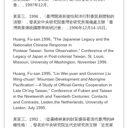
會」，1997年12月。
黃富三。1996，〈臺灣開港前後怡和洋行對臺貿易體制的
演變〉，發表於中央研究院臺灣史研究所籌備處主辦「臺
灣商業傳統國際學術研討會」，1996年12月14-15日。
Huang, Fu-san.1996, "The Japanese Legacy and the
Nationalist Chinese Response in
Postwar Taiwan: Some Observation," Conference of the
Legacy of Japan in Post-colonial Taiwan, St. Louis,
Missouri, University of Washington, November 1996.
Huang, Fu-san.1995, "Lin Wei-yuan and Governor Liu
Ming-chuan' 'Mountain Development and Aborigine
Pacification'---A Study of Official-Gentry Cooperation in
Late Ch'ing Taiwan," Conference of Fukien and Taiwan
in the Nineteenth and Twentieth Centuries: Contacts
and Contrasts, Leiden,the Netherlands, University of
Leiden, July 1995.
黃富三。1992，〈從霧峰林家的財富擴張看清代臺灣的紳
權性格〉，發表於中央研究院近代史研究所主辦「近世家