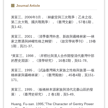
Journal Article
黃富三。2006年3月，〈林獻堂與三次戰爭：乙未之役、
第二次大戰、國共戰戰爭〉，《臺灣文獻》，57卷1期，
頁1-42。
黃富三。2001，〈清季臺灣外患、新政與霧峰林家──林
家之際遇與紳權性格之轉變〉，《故宮學術季刊》，19卷
1期，頁21-37。
*黃富三。1998，〈岸裡社與漢人合作開發清代臺灣中部
的歷史淵源〉，《漢學研究》，16卷2期，頁61-78。
黃富三。1995，〈試論臺灣兩大家族之性格與族運──板
橋林家與霧峰林家〉，《臺灣風物》，45卷4期，頁151-
171。
黃富三。1995，〈板橋林本源家族與清代北臺山區的發
展〉，《臺灣史研究》，2 卷1期，頁5-49。
Huang, Fu-san. 1995,"The Character of Gentry Power