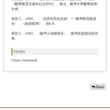
《醫學教育百週年紀念特刊》。臺北：臺灣大學醫學院學
生會。
黃富三。1994，〈「追尋先民的足跡」──臺灣家用能源
史〉，《能源報導》，頁6-8。
黃富三。1993，〈臺灣土地開發史〉，臺灣史蹟源流研習
會。
Notes
(*peer-reviewed)
Back