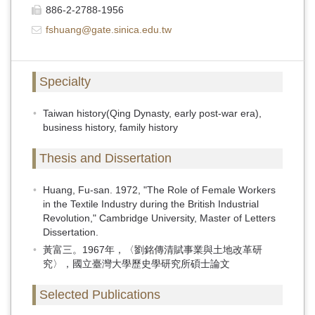
886-2-2788-1956
fshuang@gate.sinica.edu.tw
Specialty
Taiwan history(Qing Dynasty, early post-war era),
business history, family history
Thesis and Dissertation
Huang, Fu-san. 1972, "The Role of Female Workers
in the Textile Industry during the British Industrial
Revolution," Cambridge University, Master of Letters
Dissertation.
黃富三。1967年，〈劉銘傳清賦事業與土地改革研
究〉，國立臺灣大學歷史學研究所碩士論文
Selected Publications