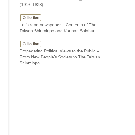
(1916-1928)
Collection
Let’s read newspaper – Contents of The
Taiwan Shinminpo and Kounan Shinbun
Collection
Propagating Political Views to the Public –
From New People’s Society to The Taiwan
Shinminpo