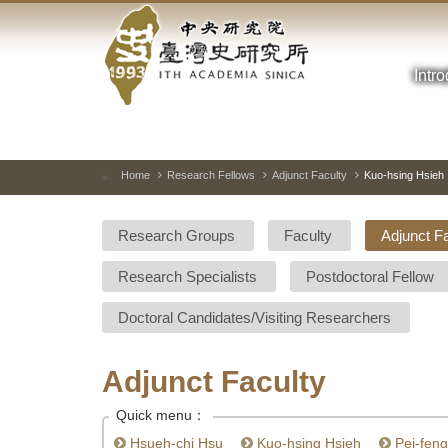
Academia
Jump
to
Sinica-
the
main
Intr
Taiwan
content
block
History
Institute-
Home
Research Fellows
Adjunct Faculty
Kuo-hsing Hsieh
:::
Home
Research Groups
Faculty
Adjunct F
Research Specialists
Postdoctoral Fellow
Doctoral Candidates/Visiting Researchers
Adjunct Faculty
Quick menu：
Hsueh-chi Hsu
Kuo-hsing Hsieh
Pei-fen