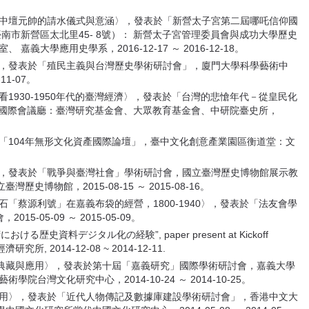
宮中壇元帥的請水儀式與意涵〉，發表於「新營太子宮第二屆哪吒信仰國
南市新營區太北里45- 8號）： 新營太子宮管理委員會與成功大學歷史
大學應用史學系，2016-12-17 ～ 2016-12-18。
〉，發表於「殖民主義與台灣歷史學術研討會」，廈門大學科學藝術中
11-07。
看1930-1950年代的臺灣經濟〉，發表於「台灣的悲愴年代－從皇民化
1國際會議廳：臺灣研究基金會、大眾教育基金會、中研院臺史所，
於「104年無形文化資產國際論壇」，臺中文化創意產業園區衡道堂：文
〉，發表於「戰爭與臺灣社會」學術研討會，國立臺灣歷史博物館展示教
博物館，2015-08-15 ～ 2015-08-16。
石「蔡源利號」在嘉義布袋的經營，1800-1940〉，發表於「法友會學
-05-09 ～ 2015-05-09。
ける歴史資料デジタル化の経験”, paper present at Kickoff
究所, 2014-12-08 ~ 2014-12-11.
料的典藏與應用〉，發表於第十屆「嘉義研究」國際學術研討會，嘉義大學
台灣文化研究中心，2014-10-24 ～ 2014-10-25。
應用〉，發表於「近代人物傳記及數據庫建設學術研討會」，香港中文大