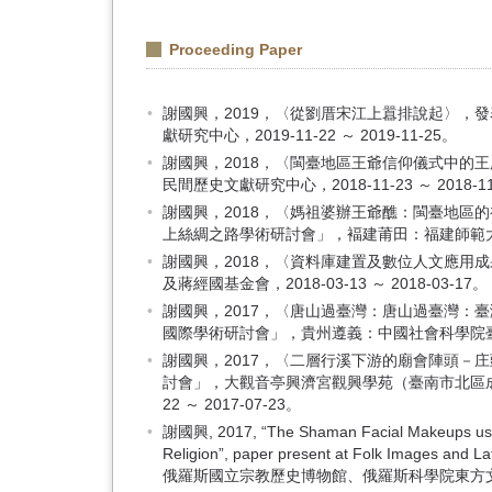
Proceeding Paper
謝國興，2019，〈從劉厝宋江上囂排說起〉，
獻研究中心，2019-11-22 ～ 2019-11-25。
謝國興，2018，〈閩臺地區王爺信仰儀式中的
民間歷史文獻研究中心，2018-11-23 ～ 2018-11
謝國興，2018，〈媽祖婆辦王爺醮：閩臺地區
上絲綢之路學術研討會」，褔建莆田：福建師範大学社會歷
謝國興，2018，〈資料庫建置及數位人文應用
及蔣經國基金會，2018-03-13 ～ 2018-03-17。
謝國興，2017，〈唐山過臺灣：唐山過臺灣：
國際學術研討會」，貴州遵義：中國社會科學院臺灣史研究
謝國興，2017，〈二層行溪下游的廟會陣頭－
討會」，大觀音亭興濟宮觀興學苑（臺南市北區成功路
22 ～ 2017-07-23。
謝國興, 2017, “The Shaman Facial Makeups used 
Religion”, paper present at Folk Ima
俄羅斯國立宗教歷史博物館、俄羅斯科學院東方文獻