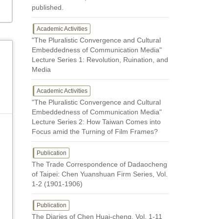
published.
Academic Activities
"The Pluralistic Convergence and Cultural
Embeddedness of Communication Media"
Lecture Series 1: Revolution, Ruination, and
Media
Academic Activities
"The Pluralistic Convergence and Cultural
Embeddedness of Communication Media"
Lecture Series 2: How Taiwan Comes into
Focus amid the Turning of Film Frames?
Publication
The Trade Correspondence of Dadaocheng
of Taipei: Chen Yuanshuan Firm Series, Vol.
1-2 (1901-1906)
Publication
The Diaries of Chen Huai-cheng, Vol. 1-11