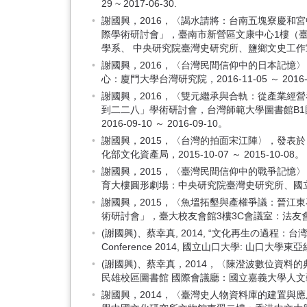
29 ~ 2017-06-30.
謝國興，2016，〈謁水請將：台南五塊寮慶和
際學術研討會」，臺南市新營區文康中心1樓（臺
學系、 中央研究院臺灣史研究所、鹽鄉文史工作室、 嘉義
謝國興，2016，〈台灣民間信仰中的日本記憶
心：廈門大學台灣研究院，2016-11-05 ～ 2016-
謝國興，2016，〈雙元繼承與合軌：從產業經營
到二二八」學術研討會，台灣師範大學圖書館B
2016-09-10 ～ 2016-09-10。
謝國興，2015，〈台灣的拍面宋江陣〉，發表
化部文化資產局，2015-10-07 ～ 2015-10-08。
謝國興，2015，〈臺灣民間信仰中的戰爭記憶
育大樓圓形劇場：中央研究院臺灣史研究所、國立臺灣歷史
謝國興，2015，〈魚塭拓墾與產權爭議：晉江東
術研討會」，臺大校友會館3樓3C會議室：法友會，2015
(謝國興)、蔡幸真, 2014, “文化再生の過程：台湾にお
Conference 2014, 國立山口大學: 山口大學東亞經濟研
(謝國興)、蔡幸真，2014，〈陳澄波數位資
民雄校區圖書館 國際會議廳：國立嘉義大學人文藝術學院
謝國興，2014，〈臺灣史人物資料庫的建置與