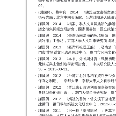
學中國文化研究所文物館東翼二樓：香港中文大學中國文
09。
(謝國興)、蔡幸真，2014，〈陳澄波文書檔
術報告廳：北京中國美術館、台灣財團法人陳澄波文化基金
謝國興，2014，〈檔案、私人文書與族譜的參證
譜之徵集與鑑定研討會，國家圖書館：國立政治大學圖書資
謝國興，2014，〈臺灣西南沿海的魚塭墾殖：
與利用」工作坊，京都大學人文科學研究所 4階 大會議
謝國興，2013，〈臺灣媽祖送王船〉，發表於
門市l非物質文化遺產保護中心、廈門市閩南文化研究會，2
謝國興，2013，〈本省、外省與外資：戰後初期
元鑲嵌與主體創造學術研討會」，中央研究院人文社
30 ～ 2013-08-31。
謝國興，2012，〈台湾における档案資料デジ
保存と利用」，京都大學：京都大學人文科學研究所，201
謝國興，2012，〈晉江東石蔡源利號在嘉義布
會轉型學術研討會」，廈門大學台灣研究院：廈門大學台灣
謝國興，2012，〈媽祖的香路：曾文溪下游地
建莆田：莆田學院媽祖文化研究中心，2012-06-14 ～
謝國興，2011，〈另一種「臺灣籍民」：改革
術研討會，本院人文社會科學館北棟3樓第一會議室：中央