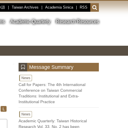
本語
|
Taiwan Archives
|
Academia Sinica
|
RSS
Open
or
close
ons
Academic Quarterly
Research Resources
the
search
field
Toggle
Previous
Nest
Main
between
Image
Image
Image
pause
Link
and
play
:::
Message Summary
News
Call for Papers: The 4th International
Conference on Taiwan Commercial
Traditions: Institutional and Extra-
Institutional Practice
L
News
Academic Quarterly: Taiwan Historical
Research Vol. 33, No. 2 has been