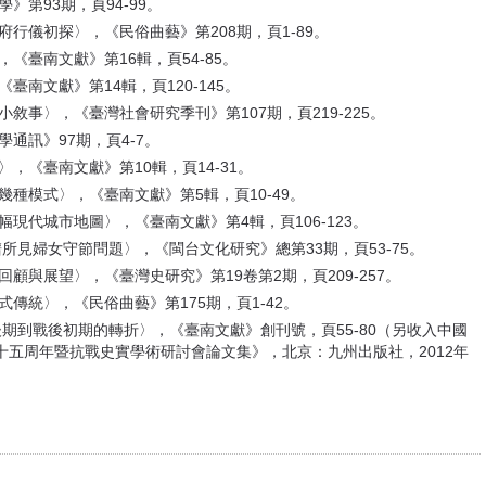
》第93期，頁94-99。
府行儀初探〉，《民俗曲藝》第208期，頁1-89。
《臺南文獻》第16輯，頁54-85。
臺南文獻》第14輯，頁120-145。
敘事〉，《臺灣社會研究季刊》第107期，頁219-225。
通訊》97期，頁4-7。
，《臺南文獻》第10輯，頁14-31。
幾種模式〉，《臺南文獻》第5輯，頁10-49。
幅現代城市地圖〉，《臺南文獻》第4輯，頁106-123。
譜所見婦女守節問題〉，《閩台文化研究》總第33期，頁53-75。
究回顧與展望〉，《臺灣史研究》第19卷第2期，頁209-257。
傳統〉，《民俗曲藝》第175期，頁1-42。
治後期到戰後初期的轉折〉，《臺南文獻》創刊號，頁55-80（另收入中國
五周年暨抗戰史實學術研討會論文集》，北京：九州出版社，2012年