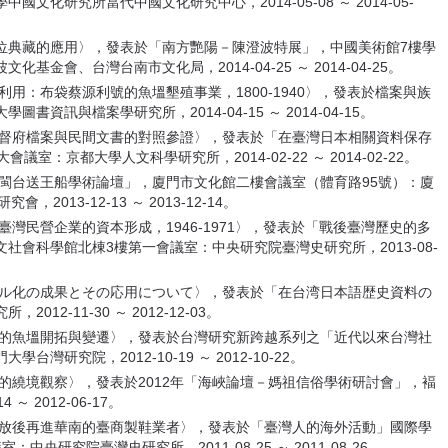
化研究所當代中國文化研究中心，2014-05-08 ～ 2014-05-
案數位典藏的應用〉，發表於「南方艷陽－陳澄波特展」，中國美術館7樓學
會、台灣台南市文化局，2014-04-25 ～ 2014-04-25。
利用：布袋蔡源利號的魚塭墾殖事業，1800-1940〉，發表於檔案與族
訊與檔案學研究所，2014-04-15 ～ 2014-04-15。
總督府檔案與民間文書的對照參證〉，發表於「在臺灣日本相關資料保存
室：京都大學人文科學研究所，2014-02-22 ～ 2014-02-22。
「閩台送王船學術論壇」，廈門市文化館二樓會議室（體育路95號）：廈
013-12-13 ～ 2013-12-14。
臺灣民營企業的資本形成，1946-1971〉，發表於「戰後臺灣歷史的多
會科學館北棟3樓第一會議室：中央研究院臺灣史研究所，2013-08-
タル化の成果とその応用について〉，發表於「在台湾日本語歴史資料の
2-11-30 ～ 2012-12-03。
袋的魚塭開拓與變遷〉，發表於台灣研究新跨越系列之「近代以來台灣社
研究院，2012-10-19 ～ 2012-10-22。
區的繞境觀察〉，發表於2012年「海峽論壇－媽祖信俗學術研討會」，褔
 2012-06-17。
開放後再進華南的臺商製鞋業者〉，發表於「臺灣人的海外活動」國際學
研究院臺灣史研究所，2011-08-25 ～ 2011-08-26。