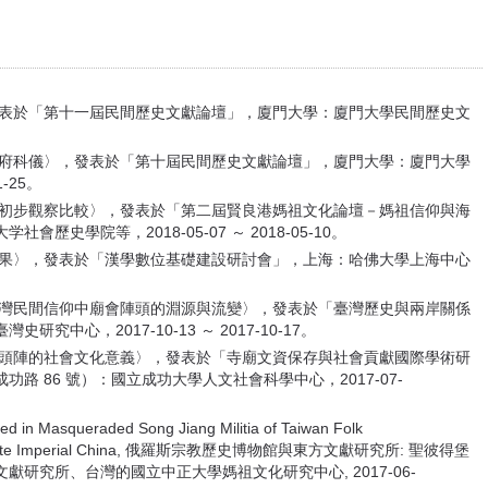
發表於「第十一屆民間歷史文獻論壇」，廈門大學：廈門大學民間歷史文
王府科儀〉，發表於「第十屆民間歷史文獻論壇」，廈門大學：廈門大學
-25。
的初步觀察比較〉，發表於「第二屆賢良港媽祖文化論壇－媽祖信仰與海
史學院等，2018-05-07 ～ 2018-05-10。
成果〉，發表於「漢學數位基礎建設研討會」，上海：哈佛大學上海中心
臺灣民間信仰中廟會陣頭的淵源與流變〉，發表於「臺灣歷史與兩岸關係
中心，2017-10-13 ～ 2017-10-17。
庄頭陣的社會文化意義〉，發表於「寺廟文資保存與社會貢獻國際學術研
 86 號）：國立成功大學人文社會科學中心，2017-07-
in Masqueraded Song Jiang Militia of Taiwan Folk
ges and Late Imperial China, 俄羅斯宗教歷史博物館與東方文獻研究所: 聖彼得堡
研究所、台灣的國立中正大學媽祖文化研究中心, 2017-06-