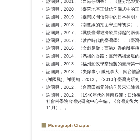
謝國興，2021，〈西港仔刈香〉，《鹽分地帶文學
謝國興，2020，〈臺閩地區王爺信仰儀式中的王
謝國興，2019，〈臺灣民間信仰中的日本神明〉，
謝國興，2018，〈南關線的拍面宋江陣初探〉，《
謝國興，2017，〈戰後臺灣經濟發展源起的兩個小
謝國興，2017，〈數位時代的臺灣學〉，《臺灣學
謝國興，2016，〈文獻足徵：西港刈香的醮事簿〉
謝國興，2014，〈媽祖的香路：臺灣媽祖遶境的
謝國興，2013，〈福州船政學堂繪製的臺灣第一
謝國興，2013，〈失節事小 餓死事大：閩台族
(謝國興)、謝明如，2012，〈2010年臺灣史研
謝國興，2012，〈台灣田都元帥信仰與宋江陣儀式
謝國興，2012，〈1940年代的興南客運：日
社會科學院台灣史研究中心主編，《台灣光復六十
11月）。。
Monograph Chapter