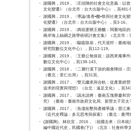
謝國興，2019，〈庄頭陣的社會文化意義：以
文化變遷》（台北市：台大出版中心），頁481-5
謝國興，2019，〈導論/進香•醮•祭與社會文
化變遷》（台北市：台大出版中心），頁3-16。
謝國興，2019，〈媽祖婆辦王爺醮：閩臺地區
兩岸海上絲綢之路學術研討會文集》（北京市：宗教
謝國興，2019，〈驅瘟除祟，代天巡狩：臺南
研究院數位文化中心），頁112-119。
謝國興，2019，〈王爺公無保庇：談西來庵事
數位文化中心），頁138-143。
謝國興，2018，〈二層行溪下游的廟會陣頭－
（臺北：里仁出局），頁31頁。
謝國興，2017，〈雙元繼承與合軌：從產業經營
追求的現實與理想》（台北：遠足文化），頁343-
謝國興，2017，〈謁水請將：臺南五塊寮慶和
究》（臺南：臺南市政府文化局、新營太子宮太子爺
謝國興，2017，〈魚塭拓墾與產權爭議：晉江東石
《近代史釋論：多元思考與探索》（臺北：臺灣東華
(謝國興)、林欣宜，2016，〈祖國去來：日
編中國近代史，民國卷(下)》（北京：社會科學文獻