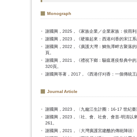
Monograph
謝國興，2025，《家族企業／企業家族：侯雨
謝國興，2023，《硬箍起來：西港刈香的宋江
謝國興，2022，《廣護大灣：鯽魚潭畔古聚落的民
頁。
謝國興，2021，《禮祝下鄉：驅瘟逐疫祭典中
320頁。
謝國興等著，2017，《西港仔刈香：一個傳統
Journal Article
謝國興，2023，〈九龍江生計圈：16-17 世
謝國興，2023，〈社、會、社會、會首-明清以
261。
謝國興，2021，〈大灣廣護宮建醮的傳統陣頭〉，