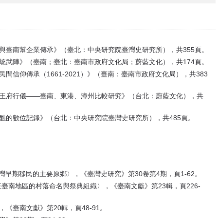
利與臺南幫企業傳承》（臺北：中央研究院臺灣史研究所），共355頁。
系統武陣》（臺南；臺北：臺南市政府文化局；蔚藍文化），共174頁。
間信仰傳承（1661-2021）》（臺南：臺南市政府文化局），共383
的王府行儀——臺南、東港、漳州比較研究》（台北：蔚藍文化），共
王醮的數位記錄》（台北：中央研究院臺灣史研究所），共485頁。
紀臺灣早期移民的主要原鄉〉，《臺灣史研究》第30卷第4期，頁1-62。
來臺南地區的村落命名與祭典組織〉，《臺南文獻》第23輯，頁226-
《臺南文獻》第20輯，頁48-91。