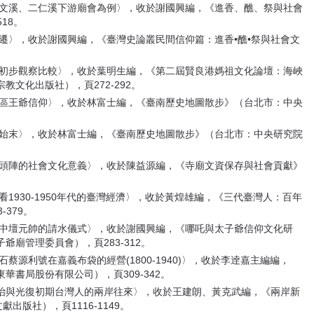
曾文溪、二仁溪下游廟會為例〉，收於謝國興編，《進香、醮、祭與社會
18。
化變遷〉，收於謝國興編，《臺灣史論叢民間信仰篇：進香•醮•祭與社會文
的初步觀察比較〉，收於葉明生編，《第二屆賢良港媽祖文化論壇：海峽
文化出版社），頁272-292。
地區王爺信仰〉，收於林富士編，《臺南歷史地圖散步》（台北市：中央
件始末〉，收於林富士編，《臺南歷史地圖散步》（台北市：中央研究院
庄頭陣的社會文化意義〉，收於陳益源編，《寺廟文資保存與社會貢獻》
看1930-1950年代的臺灣經濟〉，收於黃煌雄編，《三代臺灣人：百年
379。
宮中壇元帥的請水儀式〉，收於謝國興編，《哪吒與太子爺信仰文化研
廟管理委員會），頁283-312。
蔡源利號在嘉義布袋的經營(1800-1940)〉，收於李逹嘉主編編，
書局股份有限公司），頁309-342。
本統治與光復初期台灣人的兩岸往來〉，收於王建朗、黃克武編，《兩岸新
出版社），頁1116-1149。