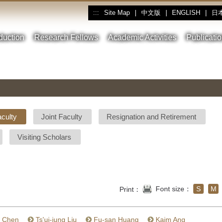
Site Map
|
中文版
|
ENGLISH
|
日
:::
oduction
Research Fellows
Academic Activities
Publicati
aculty
Joint Faculty
Resignation and Retirement
Visiting Scholars
Font size：
S
M
Print：
g Chen
Ts'ui-jung Liu
Fu-san Huang
Kaim Ang