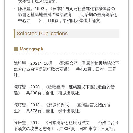
大學博士班入試論文。
陳培豐。1992，《日本に与えた社會進化有機体論の
影響と植民地臺灣の國語教育――明治期の臺灣統治を
中心に――》，118頁，早稻田大學碩士論文。
Selected Publications
Monograph
陳培豐，2021年10月，《歌唱台湾：重層的植民地統治下
における台湾語流行歌の変遷》，共408頁，日本：三元
社。
陳培豐，2020，《歌唱臺灣：連續殖民下臺語歌曲的變
遷》，共408頁，台北：衛城出版社。
陳培豐，2013，《想像和界限——臺灣語言文體的混
生》，共378頁，臺北：群學出版社。
陳培豐，2012，《日本統治と植民地漢文——台湾におけ
る漢文の境界と想像》，共336頁，日本‧東京：三元社。