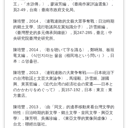
王」‧「水滸傳」〉，廖淑芳編，《臺南作家評論選集》，
頁2-49，台南：臺南市政府文化局。
陳培豐，2014，〈連戰連敗的文藝大眾爭奪戰：日治時期
的鄉土文學、流行歌謠與左翼知識分子〉，許雪姬編，
《臺灣歷史的多元傳承與鑲嵌》，頁247-285，臺北：中
央研究院臺灣史研究所。
陳培豐，2014，〈歌を聴いて字を識る〉，鄭昞旭、板垣
竜太編，《식민지라는 물음（植民地という問い）》，日
本：소명출판。
陳培豐，2013，〈連戦連敗の大衆争奪戦――日本統治下
の台湾歌謡と文芸大衆論争〉，馬場毅、許雪姬、謝國
興、黃英哲編，《近代台湾の経済社会の変遷――日本と
のかかわりをめぐって》，頁157-192，日本：東京：東
方書店。
陳培豐，2013，〈由「同文」的邊界移動來看台灣文學的
特性：日治時期的新文學・鄉土文學・皇民文學・興亞文
學〉，陳芳明、吳佩珍編，《東亞文學的實像與虛像》，
台北：聯經出版社。