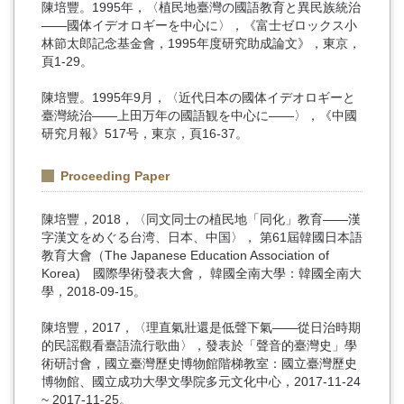
陳培豐。1995年，〈植民地臺灣の國語教育と異民族統治
――國体イデオロギーを中心に〉，《富士ゼロックス小
林節太郎記念基金會，1995年度研究助成論文》，東京，
頁1-29。
陳培豐。1995年9月，〈近代日本の國体イデオロギーと
臺灣統治――上田万年の國語観を中心に――〉，《中國
研究月報》517号，東京，頁16-37。
Proceeding Paper
陳培豐，2018，〈同文同士の植民地「同化」教育——漢
字漢文をめぐる台湾、日本、中国〉， 第61屆韓國日本語
教育大會（The Japanese Education Association of
Korea) 國際學術發表大會， 韓國全南大學：韓國全南大
學，2018-09-15。
陳培豐，2017，〈理直氣壯還是低聲下氣——從日治時期
的民謡觀看臺語流行歌曲〉，發表於「聲音的臺灣史」學
術研討會，國立臺灣歷史博物館階梯教室：國立臺灣歷史
博物館、國立成功大學文學院多元文化中心，2017-11-24
~ 2017-11-25。