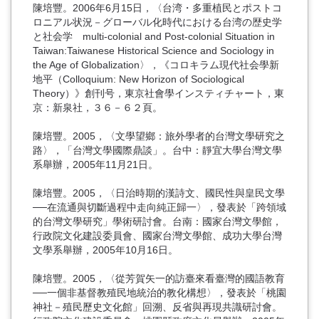
陳培豐。2006年6月15日，〈台湾・多重植民とポストコ
ロニアル状況－グローバル化時代における台湾の歴史学
と社会学 multi-colonial and Post-colonial Situation in
Taiwan:Taiwanese Historical Science and Sociology in
the Age of Globalization〉，《コロキラム現代社会學新
地平（Colloquium: New Horizon of Sociological
Theory）》創刊号，東京社會學インスティチャート，東
京：新泉社，３６－６２頁。
陳培豐。2005，〈文學望鄉：旅外學者的台灣文學研究之
路〉，「台灣文學國際鼎談」。台中：靜宜大學台灣文學
系舉辦，2005年11月21日。
陳培豐。2005，〈日治時期的漢詩文、國民性與皇民文學
──在流通與切斷過程中走向純正歸一〉，發表於「跨領域
的台灣文學研究」學術研討會。台南：國家台灣文學館，
行政院文化建設委員會、國家台灣文學館、成功大學台灣
文學系舉辦，2005年10月16日。
陳培豐。2005，〈從芳賀矢一的訪臺來看臺灣的國語教育
──一個非基督教殖民地統治的教化構想〉，發表於「桃園
神社－殖民歷史文化館」回溯、反省與再現共識研討會。