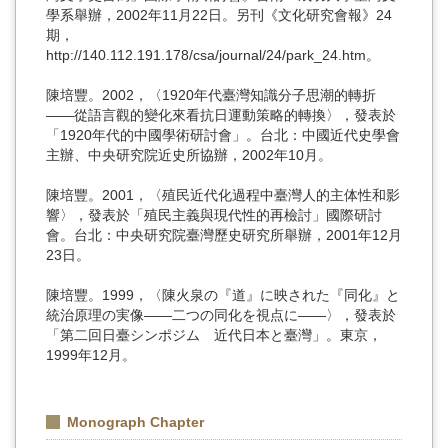
學系舉辦，2002年11月22日。另刊《文化研究會報》24
期，
http://140.112.191.178/csa/journal/24/park_24.htm。
陳培豐。2002，〈1920年代臺灣知識分子思潮的轉折
――從語言觀的變化來看抗日運動策略的轉換〉，發表於
「1920年代的中國學術研討會」。台北：中國近代史學會
主辦、中央研究院近史所協辦，2002年10月。
陳培豐。2001，〈殖民近代化過程中臺灣人的主体性和影
響〉，發表於「殖民主義與現代性的再檢討」國際研討
會。台北：中央研究院臺灣歷史研究所舉辦，2001年12月
23日。
陳培豐。1999，〈陳火泉の『道』に映された『同化』と
統治原理の実像――二つの同化を視点に――〉，發表於
「第二回日臺シンポジム 近代日本と臺灣」。東京，
1999年12月。
Monograph Chapter