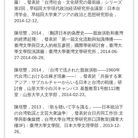
藤〉，發表於「台湾社会・文化研究の最前線」シリーズ
第2回，早稲田大学現代政治経済研究所会議室：日本台
湾学会、早稲田大学東アジアの政治と思想研究部会，
2014-12-12。
陳培豐，2014，〈翻譯日本的偽歷史――股旅演歌和臺灣
的經濟起飛〉，發表於「第一屆文化流動與知識傳播——
臺灣文學與亞太人的相互參照」國際學術研討會，臺灣大
學文學院演講廳：臺灣大學臺灣文學研究所，2014-06-
27-2014-06-28。
陳培豐，2014，〈台湾で流された股旅演歌――1960年
代台湾における出稼ぎ現象――〉，發表於「共振する東
アジア：サブカルチャーからいる日本と台湾の戦後」研
討會，山形大学小白川キャンパス 基盤教育1号館112教
室：山形大学人文学部，2014-02-23。
陳培豐，2013，〈歌を聴いて字を識る」――日本統治下
の台湾歌謡と文芸大衆論争〉，發表於台日共同工作坊:文
學與影像媒體，台灣大學台灣文學研究所口譯教室(國青大
樓3F)：臺灣大學文學院、日本大學文理學部，2013-12-
26。