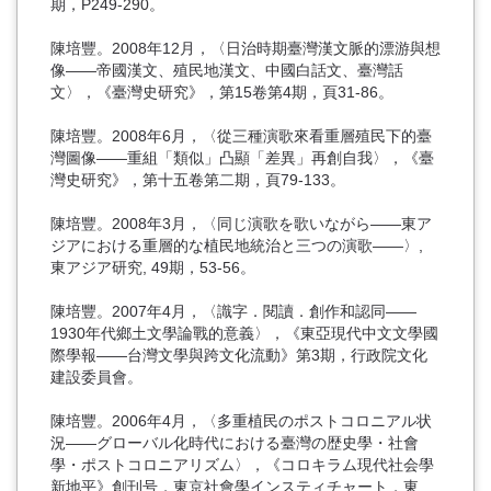
期，P249-290。
陳培豐。2008年12月，〈日治時期臺灣漢文脈的漂游與想
像――帝國漢文、殖民地漢文、中國白話文、臺灣話
文〉，《臺灣史研究》，第15卷第4期，頁31-86。
陳培豐。2008年6月，〈從三種演歌來看重層殖民下的臺
灣圖像——重組「類似」凸顯「差異」再創自我〉，《臺
灣史研究》，第十五卷第二期，頁79-133。
陳培豐。2008年3月，〈同じ演歌を歌いながら——東ア
ジアにおける重層的な植民地統治と三つの演歌——〉,
東アジア研究, 49期，53-56。
陳培豐。2007年4月，〈識字．閱讀．創作和認同——
1930年代鄉土文學論戰的意義〉，《東亞現代中文文學國
際學報——台灣文學與跨文化流動》第3期，行政院文化
建設委員會。
陳培豐。2006年4月，〈多重植民のポストコロニアル状
況――グローバル化時代における臺灣の歴史學・社會
學・ポストコロニアリズム〉，《コロキラム現代社会學
新地平》創刊号，東京社會學インスティチャート，東