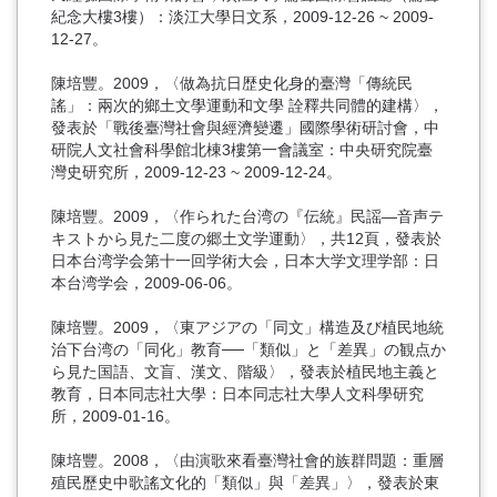
紀念大樓3樓）：淡江大學日文系，2009-12-26 ~ 2009-
12-27。
陳培豐。2009，〈做為抗日歴史化身的臺灣「傳統民
謠」：兩次的鄉土文學運動和文學 詮釋共同體的建構〉，
發表於「戰後臺灣社會與經濟變遷」國際學術研討會，中
研院人文社會科學館北棟3樓第一會議室：中央研究院臺
灣史研究所，2009-12-23 ~ 2009-12-24。
陳培豐。2009，〈作られた台湾の『伝統』民謡―音声テ
キストから見た二度の郷土文学運動〉，共12頁，發表於
日本台湾学会第十一回学術大会，日本大学文理学部：日
本台湾学会，2009-06-06。
陳培豐。2009，〈東アジアの「同文」構造及び植民地統
治下台湾の「同化」教育──「類似」と「差異」の観点か
ら見た国語、文盲、漢文、階級〉，發表於植民地主義と
教育，日本同志社大學：日本同志社大學人文科學研究
所，2009-01-16。
陳培豐。2008，〈由演歌來看臺灣社會的族群問題：重層
殖民歷史中歌謠文化的「類似」與「差異」〉，發表於東