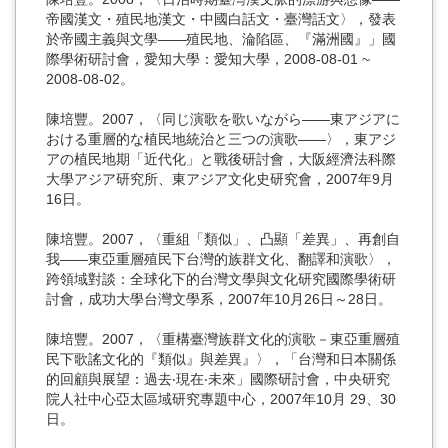
帝國漢文・殖民地漢文・中國白話文・臺灣話文〉，發表
於帝國主義與文學——殖民地、淪陷區、『滿洲國』」國
際學術研討會，愛知大學：愛知大學，2008-08-01 ~
2008-08-02。
陳培豐。2007，〈同じ演歌を歌いながら――東アジアに
おける重層的な植民地統治と三つの演歌――〉，東アジ
アの植民地期「近代化」と戰後研討會，大阪經濟法科際
大學アジア研究所、東アジア文化史研究會，2007年9月
16日。
陳培豐。2007，〈重組「類似」、凸顯「差異」、再創自
我——東亞重層殖民下台灣的族群文化、翻譯和演歌〉，
跨領域對談：全球化下的台灣文學與文化研究國際學術研
討會，成功大學台灣文學系，2007年10月26日～28日。
陳培豐。2007，〈重構臺灣族群文化的演歌－東亞重層殖
民下歌謠文化的『類似』與差異』〉，「台灣和日本關係
的回顧與展望：過去‧現在‧未來」國際研討會，中央研究
院人社中心亞太區域研究專題中心，2007年10月 29、30
日。