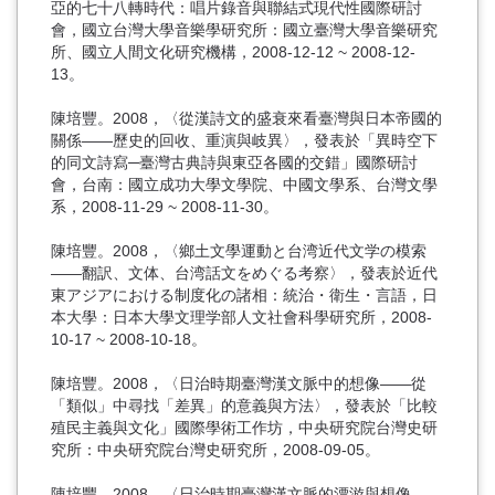
亞的七十八轉時代：唱片錄音與聯結式現代性國際研討
會，國立台灣大學音樂學研究所：國立臺灣大學音樂研究
所、國立人間文化研究機構，2008-12-12 ~ 2008-12-
13。
陳培豐。2008，〈從漢詩文的盛衰來看臺灣與日本帝國的
關係——歷史的回收、重演與岐異〉，發表於「異時空下
的同文詩寫─臺灣古典詩與東亞各國的交錯」國際研討
會，台南：國立成功大學文學院、中國文學系、台灣文學
系，2008-11-29 ~ 2008-11-30。
陳培豐。2008，〈鄉土文學運動と台湾近代文学の模索
――翻訳、文体、台湾話文をめぐる考察〉，發表於近代
東アジアにおける制度化の諸相：統治・衛生・言語，日
本大學：日本大學文理学部人文社會科學研究所，2008-
10-17 ~ 2008-10-18。
陳培豐。2008，〈日治時期臺灣漢文脈中的想像――從
「類似」中尋找「差異」的意義與方法〉，發表於「比較
殖民主義與文化」國際學術工作坊，中央研究院台灣史研
究所：中央研究院台灣史研究所，2008-09-05。
陳培豐。2008，〈日治時期臺灣漢文脈的漂游與想像――