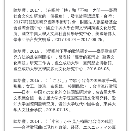
陳培豐，2017，〈在唱腔「轉」和「不轉」之間——臺灣
社會文化史研究的一個視角〉，發表於華語語系・台灣：
2017華語語系研究國際學術研討會，財團法人張榮發基金
會國際會議中心：國立中興大學台灣文學與跨國文化研究
所、國立中興大學人文與社會科學研究中心、美國哈佛大
學東亞語言與文明系，2017-06-24 ~ 2017-06-25。
陳培豐，2016，〈從唱腔下手的歌謠研究——臺語歌曲研
究方法的反省與開拓〉，發表於「聲音的臺灣史─聽覺文
化專題」研究工作坊，國立成功大學：臺灣歷史博物館、
國立成功大學文學院多元文化研究中心，2016-06-03。
陳培豐，2015，〈「 こぶし」で歌う台湾の国民歌手─鳳
飛飛：女工、瓊瑤、布袋戯、 校園民歌〉，台湾流行歌謡
——日本・中国との文化的交錯國際研討會，名古屋大學
文系總合館：名古屋大学大学院国際言語文化研究科、愛
知大学国際問題研究所、愛知大学現代中国学会、東呉大
学人文社会学院，2015-07-18.。
陳培豐，2014，〈「小節」から見た植民地台湾の残照
——台湾歌謡曲に現れた政治、経済、エスニシティの葛