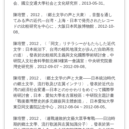
会、國立交通大學社会と文化研究所，2013-05-31。
陳培豐， 2012，〈郷土文学の声と大衆〉，音盤を通し
てみる声の近代―台湾・上海・日本で発売されたレコー
ドの比較研究を中心に，大阪日本民族博物館，2012-10-
08。
陳培豐，2012，〈「同文」リテラシーがもたらした近代
文学：日本統治下、台湾の植民地漢文が歩んだ自助再生
の道〉，發表於比較殖民主義與文化國際學術研討會，中
研院人文社會科學館北棟3樓第一會議室：中央研究院臺
灣史研究所，2012-09-07 ~ 2012-09-08。
陳培豐，2012，〈郷土文学の声と大衆——日本統治時代
の郷土文学、流行歌及び左翼インテリ〉，發表於近代台
湾の経済社会変遷―日本とのかかわりをめぐって國際學
術研討會，日本．愛知大學名古屋校區：中研院主題計畫
「戰後臺灣歷史的多元鑲嵌與主體創造」、日本愛知大學
東亞同文書院記念中心，2012-08-04 ~ 2012-08-05。
陳培豐，2012，〈連戰連敗的文藝大眾爭奪戰――日治時
期的鄉土文學、流行歌謠與左翼知識分子〉，發表於第一