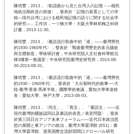
陳培豐，2013，〈歌謡曲から見た台湾人の記憶－―植民
地統治期終息の前後〉，發表於「記憶の装置としての学
校―現代台湾における植民地記憶の語りに関する社会学
的研究―」工作坊，一ツ橋大學：大阪大學林初梅之科研
計畫，2013-11-30。
陳培豐，2013，〈臺語流行歌曲中的「港」――臺灣男性
的1930-1960年代〉，發表於「戰後臺灣歷史的多元鑲嵌
與主體創造」學術研討會，中央研究院人文社會科學館北
棟3樓第一會議室：中央研究院臺灣史研究所，2013-08-
30-2013-08-31。
陳培豐，2013，〈臺語流行歌曲中的「港」——臺灣男性
的1930－1960年代〉，發表於「大分裂時代的敘事──大
陸‧臺灣‧香港‧馬來半島」國際學術會議，愛知大學車道校
舍：愛知大學、神戸大學，2013-08-03。
陳培豐，2013，〈同文」、「異文」、「臺語文」——近
現代臺灣的國族認同以及臺語的表意／表音問題〉，發表
於第三回日台アジア未来フォーラム——近代日本政治思
想の展開と東アジアの政治，臺灣大學霖澤館 (E51)：臺
灣大學霖澤館、渥美国際交流財団関口グローバル研究