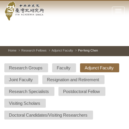
Academia
Jump
to
Click
Sinica-
the
to
main
open
Taiwan
content
or
block
close
History
Toggle
Previous
Nest
Mai
between
Image
Image
Ima
the
pause
Link
main
and
Institute-
play
Home
Research Fellows
Adjunct Faculty
Pei-feng Chen
menu
of
Home
the
Research Groups
Faculty
Adjunct Faculty
websi
Joint Faculty
Resignation and Retirement
Research Specialists
Postdoctoral Fellow
Visiting Scholars
Doctoral Candidates/Visiting Researchers