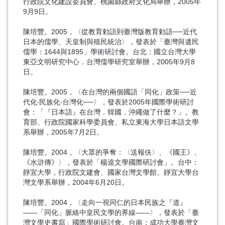
行政院文化建設委員會、桃園縣政府文化局舉辦，2005年
9月9日。
陳培豐。2005，〈從教育勅語到臺灣版教育勅語──近代
日本的儒學、天皇制與殖民統治〉，發表於「臺灣與遺民
儒學：1644與1895」學術研討會。台北：國立台灣大學
東亞文明研究中心．台灣儒學研究室舉辦，2005年9月8
日。
陳培豐。2005，〈在台灣的兩個國語「同化」政策──近
代化‧民族化‧台灣化──〉，發表於2005年國際學術研討
會：「『日本語』在台灣．韓國．沖繩做了什麼？」。教
育部、行政院國家科學委員會、私立東海大學日本語文學
系舉辦，2005年7月2日。
陳培豐。2004，〈大眾的爭奪：〈送報伕〉、《國王》、
《水滸傳》〉，發表於「楊逵文學國際研討會」。台中：
靜宜大學，行政院文建會、國家台灣文學館、靜宜大學台
灣文學系舉辦，2004年6月20日。
陳培豐。2004，〈走向一視同仁的日本民族之『道』
――「同化」脈絡中皇民文學的界線――〉，發表於「臺
灣文學史書寫」國際學術研討會。台南：成功大學臺灣文