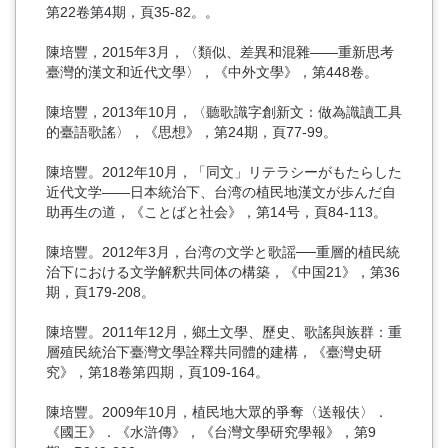
第22卷第4期，頁35-82。。
陳培豐，2015年3月，〈類似、差異和混雜――重新思考
臺灣的漢文和近代文學〉，《中外文學》，第448卷。
陳培豐，2013年10月，〈聽歌識字創新文：做為識讀工具
的臺語歌謠〉，《思想》，第24期，頁77-99。
陳培豐。2012年10月，「同文」リテラシーがもたらした
近代文学——日本統治下、台湾の植民地漢文が歩んだ自
助再生の道，《ことばと社会》，第14号，頁84-113。
陳培豐。2012年3月，台湾の文学と歌謡──重層的植民統
治下における文学解釈共同体の構築，《中国21》，第36
期，頁179-208。
陳培豐。2011年12月，鄉土文學、歷史、歌謠與族群：重
層殖民統治下臺灣文學詮釋共同體的建構，《臺灣史研
究》，第18卷第四期，頁109-164。
陳培豐。2009年10月，植民地大眾的爭奪〈送報伕〉．
《國王》．《水滸傳》，《台灣文學研究學報》，第9