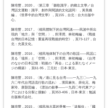
陳培豐，2020，〈第三章 「聽歌識字」的鄉土文學／台
灣話文運動：識字、創作與閱讀的文化認同〉，黃美娥
編，《世界中的台灣文學》，頁155，台北：台大出版中
心。
陳培豐，2017，〈殖民體制下的台灣民謠——民謠中所出
現的「地方」與「空間」〉，所澤潤、林初梅編，《戰後
台灣的日本記憶：重返再現戰後的時空》，頁73-127，台
北：允晨文化。
陳培豐，2016，〈植民地体制下の台湾の歌謡――民謡に
見る「場所」と「空間」〉，所澤潤、林初梅編，《台湾
のなかの日本記憶：戦後の「再会」による新たなイメー
ジの構築》，頁61-95，三元社：日本‧東京。
陳培豐，2015，〈海／港に見る台湾——一九三〇―一九
六〇年代台湾語流行歌の流れ〉，濱田麻矢、薛化元、梅
家玲、唐顥芸編，《漂泊の叙事――一九四〇年代東アジ
アにおける分裂と接触》，頁353-406，日本‧東京：勉誠
出版株式会社。
陳培豐，2015，〈殖民地大眾的爭奪──「送報伕」‧「國