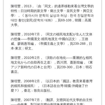
陳培豐，2013，〈由「同文」的邊界移動來看台灣文學的
特性：日治時期的新文學・鄉土文學・皇民文學・興亞文
學〉，《 동아시아 문학의 실상과 허상 : 한국 친일문학과
대만 황민(皇民)문학의 대화》，頁69-108，韓國：高麗
大學。
陳培豐，2010年7月，〈同文の植民地支配が生んだ文体
の想像——帝國漢文‧殖民地漢文‧中國白話文〉，王德
威、廖炳惠等編，《帝國主義と文學》，頁239-288，日
本‧東京：研文。
陳培豐，2010年2月，〈演歌の在地化——重層的な植民
地文化からの自助再生之道〉，西川潤、蕭新煌編，《東
アジア新時代の日本と台湾》，頁239-300，日本：明石
書店。
陳培豐。2008年2月，〈以日本的「國語」教育來看臺灣
的殖民和後殖民〉，《日本語在台灣‧韓國‧沖繩做了什
麼？》，臺北：致良出版社。
陳培豐。2007年7月，〈翻譯、文體與近代文學的自主性
――由敘事、對話的文體分裂現象來觀察鄉土文學〉，