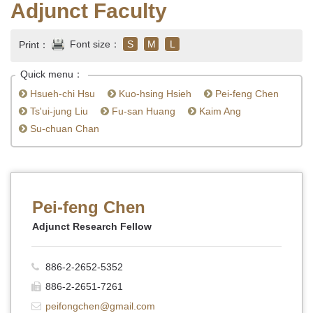
Adjunct Faculty
Font size：
S
M
L
Print：
Quick menu：
Hsueh-chi Hsu
Kuo-hsing Hsieh
Pei-feng Chen
Ts'ui-jung Liu
Fu-san Huang
Kaim Ang
Su-chuan Chan
Pei-feng Chen
Adjunct Research Fellow
886-2-2652-5352
886-2-2651-7261
peifongchen@gmail.com