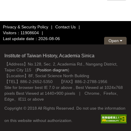
Privacy & Security Policy
|
Contact Us
|
Visitors：11908604
|
Last update date：2026-08-06
Open
Institute of Taiwan History, Academia Sinica
【Address】No.128, Sec. 2, Academia Rd., Nangang District,
Taipei City 115 (
Position diagram
)
【Location】8F, Social Science North Building
【TEL】886-2-2652-5350 【FAX】886-2-2788-1956
Site for browser best IE 7.0 or above , Best Viewed at 1024x768
pixels Best Viewed at 1440×900 pixels | Chrome、Firefox、
Edge、IE11 or above
Copyright © 2018 All Rights Reserved. Do not use the information
on this website without authorization.