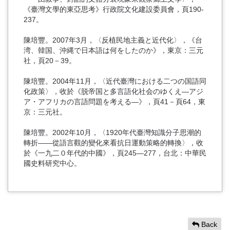
《臺灣文學的東亞思考》行政院文化建設委員會，頁190-
237。
陳培豐。2007年3月，〈反植民地主義と近代化〉，《台
湾、韓国、沖縄で日本語は何をしたのか》，東京：三元
社，頁20－39。
陳培豐。2004年11月，〈近代臺灣における二つの国語同
化政策〉，收於《脱帝国と多言語化社会のゆくえ―アジ
ア・アフリカの言語問題を考える―》，頁41－頁64，東
京：三元社。
陳培豐。2002年10月，〈1920年代臺灣知識分子思潮的
轉折――從語言觀的變化來看抗日運動策略的轉換〉，收
於《一九二０年代的中國》，頁245―277，台北：中華民
國史料研究中心。
Back