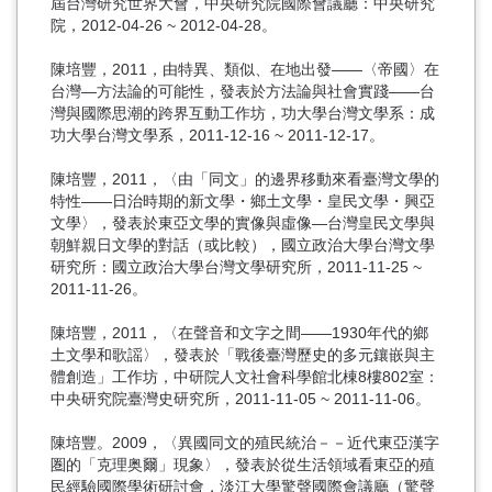
屆台灣研究世界大會，中央研究院國際會議廳：中央研究
院，2012-04-26 ~ 2012-04-28。
陳培豐，2011，由特異、類似、在地出發——〈帝國〉在
台灣—方法論的可能性，發表於方法論與社會實踐——台
灣與國際思潮的跨界互動工作坊，功大學台灣文學系：成
功大學台灣文學系，2011-12-16 ~ 2011-12-17。
陳培豐，2011，〈由「同文」的邊界移動來看臺灣文學的
特性――日治時期的新文學・鄉土文學・皇民文學・興亞
文學〉，發表於東亞文學的實像與虛像—台灣皇民文學與
朝鮮親日文學的對話（或比較），國立政治大學台灣文學
研究所：國立政治大學台灣文學研究所，2011-11-25 ~
2011-11-26。
陳培豐，2011，〈在聲音和文字之間――1930年代的鄉
土文學和歌謡〉，發表於「戰後臺灣歷史的多元鑲嵌與主
體創造」工作坊，中研院人文社會科學館北棟8樓802室：
中央研究院臺灣史研究所，2011-11-05 ~ 2011-11-06。
陳培豐。2009，〈異國同文的殖民統治－－近代東亞漢字
圏的「克理奥爾」現象〉，發表於從生活領域看東亞的殖
民經驗國際學術研討會，淡江大學驚聲國際會議廳（驚聲