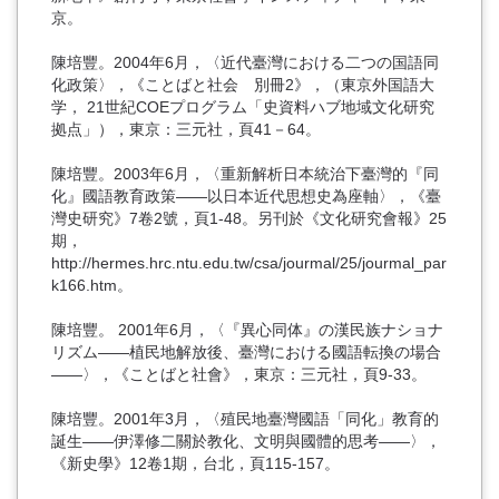
京。
陳培豐。2004年6月，〈近代臺灣における二つの国語同
化政策〉，《ことばと社会 別冊2》，（東京外国語大
学， 21世紀COEプログラム「史資料ハブ地域文化研究
拠点」），東京：三元社，頁41－64。
陳培豐。2003年6月，〈重新解析日本統治下臺灣的『同
化』國語教育政策――以日本近代思想史為座軸〉，《臺
灣史研究》7卷2號，頁1-48。另刊於《文化研究會報》25
期，
http://hermes.hrc.ntu.edu.tw/csa/jourmal/25/jourmal_par
k166.htm。
陳培豐。 2001年6月，〈『異心同体』の漢民族ナショナ
リズム――植民地解放後、臺灣における國語転換の場合
――〉，《ことばと社會》，東京：三元社，頁9-33。
陳培豐。2001年3月，〈殖民地臺灣國語「同化」教育的
誕生――伊澤修二關於教化、文明與國體的思考――〉，
《新史學》12卷1期，台北，頁115-157。