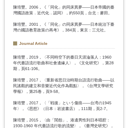
陳培豐。2006，《「同化」的同床異夢――日本帝國的臺
灣國語政策．近代化．認同》，約550頁，台北：麥田。
陳培豐。2001，《「同化」の同床異夢――日本統治下臺
灣の國語教育政策の再考》，384頁，東京：三元社。
Journal Article
陳培豐，2019，〈不同時空下的臺日天涯淪落人：1960
年代臺語流行歌曲和社會邊緣人〉，《文化研究》，第28
期，頁61-106。
陳培豐，2017，〈重新省思日治時期台語流行歌曲——以
民謠觀的建立和音樂近代化作為觀點〉，《台灣文學研究
學報》，第25卷，頁9-58。
陳培豐，2017，〈「戦後」という傷痕——台湾の1945
年〉，《思想》（日本：岩波書店），111期，頁2-7。
陳培豐，2015，〈由「閨怨」、港邊男性到日本唱腔：
1930-1960 年代臺語流行歌的流變〉，《臺灣史研究》，