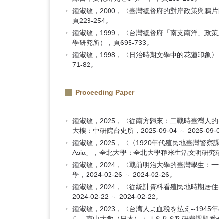
鍾淑敏，2000，〈臺灣總督府的對岸政策與
頁223-254。
鍾淑敏，1999，〈台灣總督府「南支南洋」
學研究所），頁695-733。
鍾淑敏，1998，〈日治時期文學中的花蓮印
71-82。
Proceeding Paper
鍾淑敏，2025，〈從南方歸來：二戰時臺灣人
大樓：中研院台史所，2025-09-04 ～ 2025-09-
鍾淑敏，2025，〈〈1920年代殖民地臺灣警察課長的 日常
Asia」，全北大學：全北大學稻米生活文明研究研究所，2
鍾淑敏，2024，〈戰前明治大學的臺灣學生
學，2024-02-26 ～ 2024-02-26。
鍾淑敏，2024，〈從統計資料看殖民地時期
2024-02-22 ～ 2024-02-22。
鍾淑敏，2023，〈台湾人よ血税を払え--1
ら，南山大学（日本）：ＪＳＰＳ科研費課題番