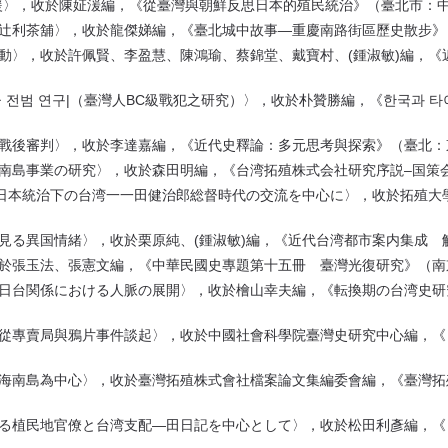
援〉，收於陳姃湲編，《從臺灣與朝鮮反思日本的殖民統治》（臺北市：中央
與辻利茶舖〉，收於龍傑娣編，《臺北城中故事—重慶南路街區歷史散步》（
活動〉，收於許佩賢、李盈慧、陳鴻瑜、蔡錦堂、戴寶村、(鍾淑敏)編，
C급 전범 연구|（臺灣人BC級戰犯之研究）〉，收於朴贊勝編，《한국과 
戰後審判〉，收於李達嘉編，《近代史釋論：多元思考與探索》（臺北：東華
海南島事業の研究〉，收於森田明編，《台湾拓殖株式会社研究序説–国策会社
ンと日本統治下の台湾一一田健治郎総督時代の交流を中心に〉，收於拓殖大
見る異国情緒〉，收於栗原純、(鍾淑敏)編，《近代台湾都市案内集成 解
收於張玉法、張憲文編，《中華民國史專題第十五冊 臺灣光復研究》（南京
後の日台関係における人脈の展開〉，收於檜山幸夫編，《転換期の台湾史
男—從專賣局與鴉片事件談起〉，收於中國社會科學院臺灣史研究中心編，
拓在海南島為中心〉，收於臺灣拓殖株式會社檔案論文集編委會編，《臺灣
おける植民地官僚と台湾支配—田日記を中心として〉，收於松田利彥編，