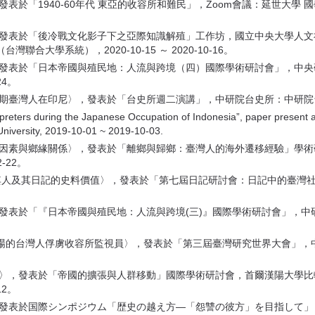
發表於「1940-60年代 東亞的收容所和難民」，Zoom會議：延世大學
，發表於「後冷戰文化影子下之亞際知識解殖」工作坊，國立中央大學人文社會
大學系統），2020-10-15 ～ 2020-10-16。
，發表於「日本帝國與殖民地：人流與跨境（四）國際學術研討會」，中
24。
灣人在印尼〉，發表於「台史所週二演講」，中研院台史所：中研院台史所，201
eters during the Japanese Occupation of Indonesia”, paper present a
niversity, 2019-10-01 ~ 2019-10-03.
國籍因素與鄉緣關係〉，發表於「離鄉與歸鄉：臺灣人的海外遷移經驗」學
-22。
郎其人及其日記的史料價值〉，發表於「第七屆日記研討會：日記中的臺灣
發表於「『日本帝國與殖民地：人流與跨境(三)』國際學術研討會」，中研院
戰場的台灣人俘虜收容所監視員〉，發表於「第三屆臺灣研究世界大會」，中研
灣人〉，發表於「帝國的擴張與人群移動」國際學術研討會，首爾漢陽大學
12。
〉，發表於国際シンポジウム「歴史の越え方—「怨讐の彼方」を目指して