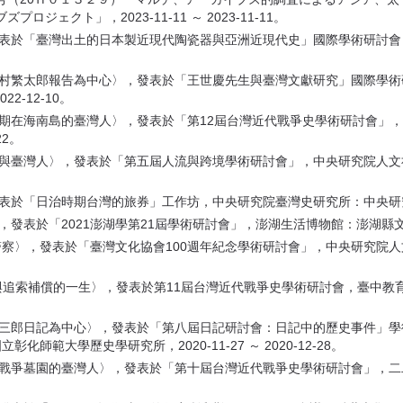
ェクト」，2023-11-11 ～ 2023-11-11。
發表於「臺灣出土的日本製近現代陶瓷器與亞洲近現代史」國際學術研討會，
澤村繁太郎報告為中心〉，發表於「王世慶先生與臺灣文獻研究」國際學術
2-12-10。
時期在海南島的臺灣人〉，發表於「第12屆台灣近代戰爭史學術研討會」
22。
與臺灣人〉，發表於「第五屆人流與跨境學術研討會」，中央研究院人文社會
「日治時期台灣的旅券」工作坊，中央研究院臺灣史研究所：中央研究院臺灣史研究
於「2021澎湖學第21屆學術研討會」，澎湖生活博物館：澎湖縣文化局，2021
的警察〉，發表於「臺灣文化協會100週年紀念學術研討會」，中央研究院人
與追索補償的一生〉，發表於第11屆台灣近代戰爭史學術研討會，臺中教育大
岡喜三郎日記為中心〉，發表於「第八屆日記研討會：日記中的歷史事件」
範大學歷史學研究所，2020-11-27 ～ 2020-12-28。
人戰爭墓園的臺灣人〉，發表於「第十屆台灣近代戰爭史學術研討會」，二