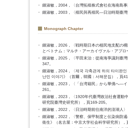
鍾淑敏，2004，〈台灣拓殖株式會社在海南島事業
鍾淑敏，2003，〈殖民與再殖民—日治時期臺灣
Monograph Chapter
鍾淑敏，2026，〈戦時期日本の植民地支配の
とベトナム：マルチ・アーカイヴァル・アプローチ
鍾淑敏，2025，〈平田末治：從南海爭議到臺
347。
鍾淑敏，2024，〈제국 각축관계 하의 타이완인
난민 이야기》（首爾，韓國：서해문집），頁413
鍾淑敏，2023，〈「台湾籍民」から華僑へ―
261。
鍾淑敏，2023，〈1920年代臺灣政治社會
研究院臺灣史研究所），頁169-205。
鍾淑敏，2022，〈日治時期前往南洋的澎湖人〉
鍾淑敏，2022，〈警察、保甲制度と伝染病防
衛生》（名古屋：中京大学社会科学研究所），頁10