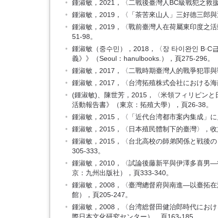
鍾淑敏，2021，〈二戰後臺灣人BC級戰犯之救
鍾淑敏，2019，〈「茶苦來山人」三好德三郎
鍾淑敏，2019，〈戰前臺灣人在荷屬東印度之
51-98。
鍾淑敏（중수민），2018，〈장 타이완인 B·
義》》（Seoul：hanulbooks.），頁275-296。
鍾淑敏，2017，〈二戰時期臺灣人的戰爭犯罪與
鍾淑敏，2017，〈台湾拓殖株式会社における
(鍾淑敏)、陳世芳，2015，〈米領フィリピ
活動報告書》（東京：拓殖大學），頁26-38。
鍾淑敏，2015，〈「近代台湾都市案内集成」に
鍾淑敏，2015，〈日本殖民體制下的臺灣〉，
鍾淑敏，2015，〈台北高校の師弟関係と戦
305-333。
鍾淑敏，2010，〈試論後藤新平與伊澤多喜
京：九州出版社），頁333-340。
鍾淑敏，2008，〈臺灣總督府與南進—以臺
館），頁205-247。
鍾淑敏，2008，〈台湾総督田健治郎時代に
際日本文化研究センター），頁163-185。