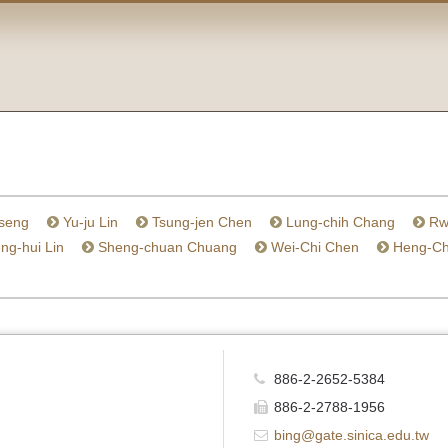
seng
Yu-ju Lin
Tsung-jen Chen
Lung-chih Chang
Rw
g-hui Lin
Sheng-chuan Chuang
Wei-Chi Chen
Heng-Ch
886-2-2652-5384
886-2-2788-1956
bing@gate.sinica.edu.tw