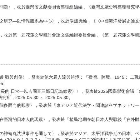
鴉片問題〉，收於臺灣省文獻委員會整理組編編，《臺灣文獻史料整理研究
政策之研究—以情報體系為中心〉，收於湯熙勇編，《《中國海洋發展史論
象〉，收於第一屆花蓮文學研討會論文集編輯委員會編，《第一屆花蓮文學
的參 戰與創傷〉，發表於第六屆人流與跨境：『臺灣、跨境、1945： 
05。
—以吉岡喜三郎日記為線索〉〉，發表於2025國際學術會議「Colonial Designs
025-05-30 ～ 2025-05-30。
：一個多面向的觀察〉，發表於「東アジア近代法学・関連諸科学ネットワ
居住在臺灣的日本人的現狀〉，發表於「植民地期在朝日本人與戰後『在外
945年の神靖丸沈没事件を通して〉，發表於アジア、太平洋戦争期の日本
号（20Ｈ０１３２９）「マルチ、アーカイブズ的調査によるアジア、太