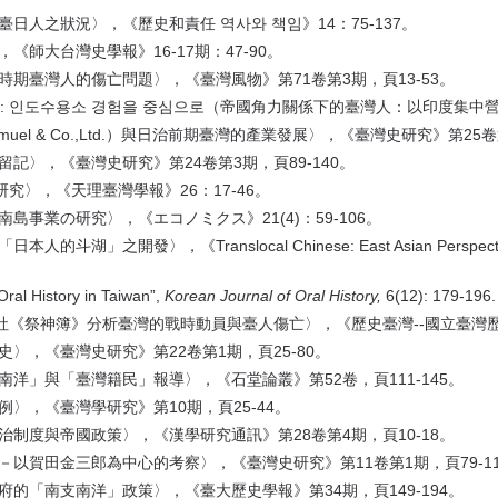
日人之狀況〉，《歷史和責任 역사와 책임》14：75-137。
《師大台灣史學報》16-17期：47-90。
時期臺灣人的傷亡問題〉，《臺灣風物》第71卷第3期，頁13-53。
인 : 인도수용소 경험을 중심으로（帝國角力關係下的臺灣人：以印度集中營
muel & Co.,Ltd.）與日治前期臺灣的產業發展〉，《臺灣史研究》第25卷
記〉，《臺灣史研究》第24卷第3期，頁89-140。
研究〉，《天理臺灣學報》26：17-46。
島事業の研究〉，《エコノミクス》21(4)：59-106。
」之開發〉，《Translocal Chinese: East Asian Perspec
ral History in Taiwan”,
Korean Journal of Oral History,
6(12): 179-196.
神社《祭神簿》分析臺灣的戰時動員與臺人傷亡〉，《歷史臺灣--國立臺灣歷史
〉，《臺灣史研究》第22卷第1期，頁25-80。
南洋」與「臺灣籍民」報導〉，《石堂論叢》第52卷，頁111-145。
〉，《臺灣學研究》第10期，頁25-44。
-統治制度與帝國政策〉，《漢學研究通訊》第28卷第4期，頁10-18。
－以賀田金三郎為中心的考察〉，《臺灣史研究》第11卷第1期，頁79-11
府的「南支南洋」政策〉，《臺大歷史學報》第34期，頁149-194。