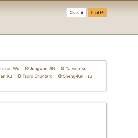
Close
Print
ei-ren Wu
Jungwon JIN
Ya-wen Ku
an,Ku
Tsuru Shuntaro
Sheng-Kai Hsu