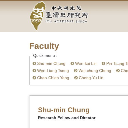
Academia
Jump
to
Sinica-
the
main
Taiwan
content
block
History
Faculty
Institute-
Quick menu：
Home
Shu-min Chung
Wen-kai Lin
Pin-Tsang T
Wen-Liang Tseng
Wei-chung Cheng
Chen
Chao-Chieh Yang
Cheng-Yu Lin
Shu-min Chung
Research Fellow and Director