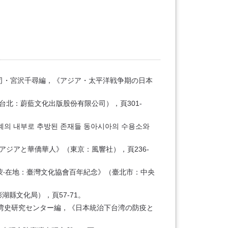
房司・宮沢千尋編，《アジア・太平洋戦争期の日本
北：蔚藍文化出版股份有限公司），頁301-
세계의 내부로 추방된 존재들 동아시아의 수용소와
ジアと華僑華人》（東京：風響社），頁236-
啟蒙‧在地：臺灣文化協會百年紀念》（臺北市：中央
湖縣文化局），頁57-71。
台湾史研究センター編，《日本統治下台湾の防疫と