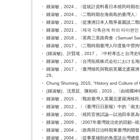
鍾淑敏，2024，〈從統計資料看日本殖民時期在臺
鍾淑敏，2024，〈二戰時期在海南島的臺灣人〉，
鍾淑敏，2021，〈從澳洲日本人戰爭墓園談二戰
鍾淑敏，2021，〈제국 각축관계 하의 타이완
鍾淑敏，2018，〈英商三美路商會（Samuel Sa
鍾淑敏，2017，〈二戰時期臺灣人印度集中營拘留
(鍾淑敏)、許賢瑤，2017，〈中村孝志と台湾史
鍾淑敏，2017，〈台湾拓殖株式会社における海南
鍾淑敏，2017，〈臺灣移民與戰前英屬北婆羅洲「日本人的斗湖
29。
Chung Shuming, 2015, “History and Culture of O
(鍾淑敏)、沈昱廷、陳柏棕，2015，〈由靖國
鍾淑敏，2015，〈戰前臺灣人英屬北婆羅洲移民史
鍾淑敏，2012，〈《臺灣日日新報》中的「南支
鍾淑敏，2010，〈殖民官僚試論—以池田幸甚為例
鍾淑敏，2009，〈2007年臺灣政治史的回顧-
鍾淑敏，2004，〈政商與日治時期東臺灣的開發
鍾淑敏，2004，〈從事業補助的角度談台灣總督