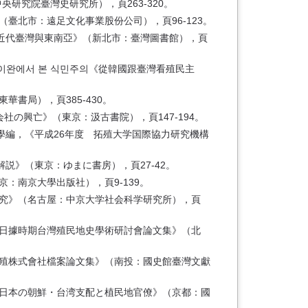
研究院臺灣史研究所），頁263-320。
臺北市：遠足文化事業股份公司），頁96-123。
《近代臺灣與東南亞》（新北市：臺灣圖書館），頁
타이완에서 본 식민주의《從韓國跟臺灣看殖民主
書局），頁385-430。
の興亡》（東京：汲古書院），頁147-194。
學編，《平成26年度 拓殖大学国際協力研究機構
説》（東京：ゆまに書房），頁27-42。
：南京大學出版社），頁9-139。
研究》（名古屋：中京大学社会科学研究所），頁
《日據時期台灣殖民地史學術研討會論文集》（北
拓殖株式會社檔案論文集》（南投：國史館臺灣文獻
《日本の朝鮮・台湾支配と植民地官僚》（京都：國