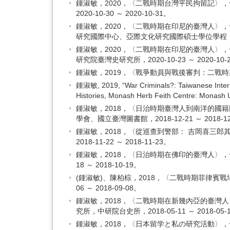
鍾淑敏，2020，〈二戰時期台灣平民拘留記〉，
2020-10-30 ～ 2020-10-31。
鍾淑敏，2020，〈二戰時期在印尼的臺灣人〉
研究國際中心、亞際文化研究國際碩士學位學程（台灣聯合
鍾淑敏，2020，〈二戰時期在印尼的臺灣人〉
研究院臺灣史研究所，2020-10-23 ～ 2020-10-
鍾淑敏，2019，〈戰爭動員與戰後審判：二戰時期臺
鍾淑敏, 2019, “War Criminals?: Taiwanese Interpr
Histories, Monash Herb Feith Centre: Monash U
鍾淑敏，2018，〈日治時期臺灣人到南洋的
學會、國立臺灣圖書館，2018-12-21 ～ 2018-12
鍾淑敏，2018，〈從巡查到警部： 吉岡喜三
2018-11-22 ～ 2018-11-23。
鍾淑敏，2018，〈日治時期在佛印的臺灣人〉，
18 ～ 2018-10-19。
(鍾淑敏)、陳柏棕，2018，〈二戰時期菲律賓
06 ～ 2018-09-08。
鍾淑敏，2018，〈二戰時期在新幾內亞的臺
究所，中研院台史所，2018-05-11 ～ 2018-05-
鍾淑敏，2018，〈日本留学と私の研究活動