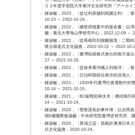
２３年度学習院大学東洋文化研究所「アーカイブズプロジ
鍾淑敏，2023，〈從辻利茶舖到祇園辻利〉，
10-23 ～ 2302-10-24。
鍾淑敏，2022，〈總督府檔案中的復命書：以
廳：臺北大學海山學研究中心，2022-12-09 ～ 202
鍾淑敏，2022，〈從再殖民到脫離困境：二戰
懷台籍老兵文化協會，2022-10-22 ～ 2022-10-
鍾淑敏，2022，〈臺灣拓殖株式會社的南方進出
27 ～ 2022-10-28。
鍾淑敏，2021，〈從旅券看沖繩人到南洋〉，發表於
鍾淑敏，2021，〈日治時期前往南洋的澎湖人〉，發表
鍾淑敏，2021，〈1920年代臺灣社會運動中
10-14 ～ 2021-10-15。
鍾淑敏，2021，〈BC級戰犯林水木：拂拭烙印
24 ～ 2021-10-24。
鍾淑敏，2020，〈警察課長的事件簿：以吉
側5樓國際會議廳：中央研究院臺灣史研究所、國立彰化師
鍾淑敏，2020，〈異域之囚：長眠於澳洲日本
兵文化協會，2020-10-24。