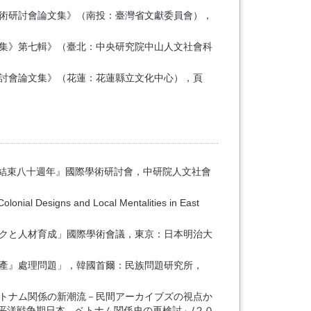
學術研討會論文集》（南投：臺灣省文獻委員會），
文集》第七輯》（臺北：中央研究院中山人文社會科
研討會論文集》（花蓮：花蓮縣立文化中心），頁
二戰結束八十週年』國際學術研討會，中研院人文社會
 and Local Mentalities in East
ークと人材育成」國際學術會議，東京：日本明治大
財產』處理問題」，韓國首爾：民族問題研究所，
、ベトナム関係の新潮流－民間アーカイブズの視点か
平洋戦争期日本、ベトナム関係史の再検討」/２０