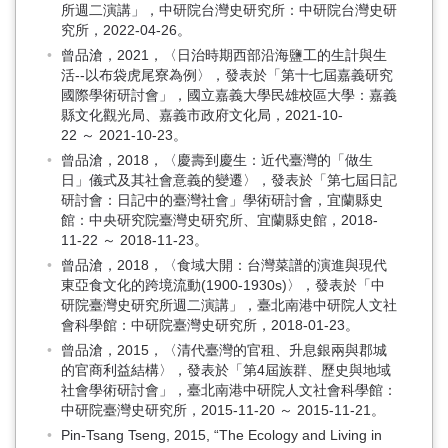
所週二演講」，中研院台灣史研究所：中研院台灣史研
究所，2022-04-26。
曾品滄，2021，〈日治時期西部沿海鹽工的生計與生
活--以布袋虎尾寮為例〉，發表於「第十七屆嘉義研究
國際學術研討會」，國立嘉義大學民雄校區大學：嘉義
縣文化觀光局、嘉義市政府文化局，2021-10-
22 ～ 2021-10-23。
曾品滄，2018，〈慶壽到慶生：近代臺灣的「做生
日」儀式及其社會意義的變遷〉，發表於「第七屆日記
研討會：日記中的臺灣社會」學術研討會，宜蘭縣史
館：中央研究院臺灣史研究所、宜蘭縣史館，2018-
11-22 ～ 2018-11-23。
曾品滄，2018，〈食域大開：台灣菜譜的演進與現代
東亞食文化的跨境流動(1900-1930s)〉，發表於「中
研院臺灣史研究所週二演講」，臺北南港中研院人文社
會科學館：中研院臺灣史研究所，2018-01-23。
曾品滄，2015，〈清代臺灣的官租、升息銀兩與郡城
的官商利益結構〉，發表於「第4屆族群、歷史與地域
社會學術研討會」，臺北南港中研院人文社會科學館：
中研院臺灣史研究所，2015-11-20 ～ 2015-11-21。
Pin-Tsang Tseng, 2015, “The Ecology and Living in