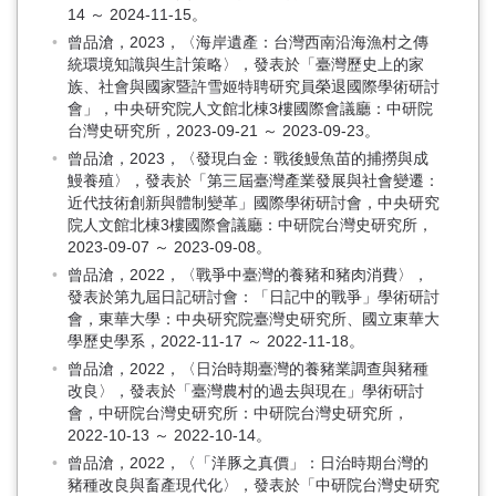
14 ～ 2024-11-15。
曾品滄，2023，〈海岸遺產：台灣西南沿海漁村之傳
統環境知識與生計策略〉，發表於「臺灣歷史上的家
族、社會與國家暨許雪姬特聘研究員榮退國際學術研討
會」，中央研究院人文館北棟3樓國際會議廳：中研院
台灣史研究所，2023-09-21 ～ 2023-09-23。
曾品滄，2023，〈發現白金：戰後鰻魚苗的捕撈與成
鰻養殖〉，發表於「第三屆臺灣產業發展與社會變遷：
近代技術創新與體制變革」國際學術研討會，中央研究
院人文館北棟3樓國際會議廳：中研院台灣史研究所，
2023-09-07 ～ 2023-09-08。
曾品滄，2022，〈戰爭中臺灣的養豬和豬肉消費〉，
發表於第九屆日記研討會：「日記中的戰爭」學術研討
會，東華大學：中央研究院臺灣史研究所、國立東華大
學歷史學系，2022-11-17 ～ 2022-11-18。
曾品滄，2022，〈日治時期臺灣的養豬業調查與豬種
改良〉，發表於「臺灣農村的過去與現在」學術研討
會，中研院台灣史研究所：中研院台灣史研究所，
2022-10-13 ～ 2022-10-14。
曾品滄，2022，〈「洋豚之真價」：日治時期台灣的
豬種改良與畜產現代化〉，發表於「中研院台灣史研究