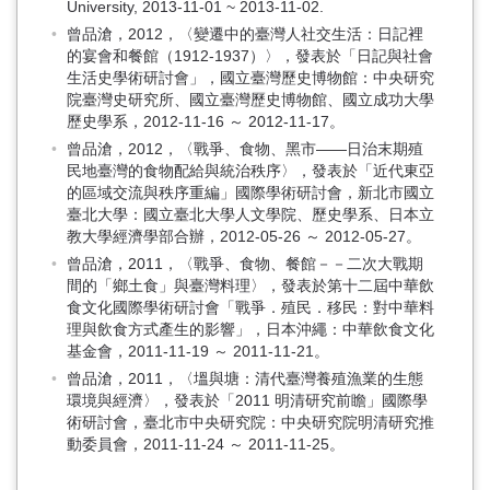
University, 2013-11-01 ~ 2013-11-02.
曾品滄，2012，〈變遷中的臺灣人社交生活：日記裡
的宴會和餐館（1912-1937）〉，發表於「日記與社會
生活史學術研討會」，國立臺灣歷史博物館：中央研究
院臺灣史研究所、國立臺灣歷史博物館、國立成功大學
歷史學系，2012-11-16 ～ 2012-11-17。
曾品滄，2012，〈戰爭、食物、黑市——日治末期殖
民地臺灣的食物配給與統治秩序〉，發表於「近代東亞
的區域交流與秩序重編」國際學術研討會，新北市國立
臺北大學：國立臺北大學人文學院、歷史學系、日本立
教大學經濟學部合辦，2012-05-26 ～ 2012-05-27。
曾品滄，2011，〈戰爭、食物、餐館－－二次大戰期
間的「鄉土食」與臺灣料理〉，發表於第十二屆中華飲
食文化國際學術研討會「戰爭．殖民．移民：對中華料
理與飲食方式產生的影響」，日本沖繩：中華飲食文化
基金會，2011-11-19 ～ 2011-11-21。
曾品滄，2011，〈塭與塘：清代臺灣養殖漁業的生態
環境與經濟〉，發表於「2011 明清研究前瞻」國際學
術研討會，臺北市中央研究院：中央研究院明清研究推
動委員會，2011-11-24 ～ 2011-11-25。