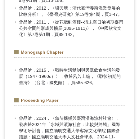
9卷第1期，頁113-156。
曾品滄，2012，〈塭與塘：清代臺灣養殖漁業發展的
比較分析〉，《臺灣史研究》第19卷第4期，頁1-47。
曾品滄，2011，〈從花廳到酒樓--清末至日治初期臺灣
公共空間的形成與擴展(1895-1911)〉，《中國飲食文
化》第7卷第1期，頁89-142。
Monograph Chapter
曾品滄，2015，〈戰時生活體制與民眾飲食生活的發
展（1947-1960s）〉，收於呂芳上編，《戰後初期的
臺灣》（台北：國史館），頁585-626。
Proceeding Paper
曾品滄，2024，〈魚苗採捕與臺灣沿海漁村社會〉，
發表於2024年「水域與濱海社會：比較與跨域」國際
學術研討會，國立陽明交通大學客家文化學院 國際會
議廳：國立陽明交通大學人文社會學系，2024-11-