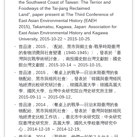
the Southwest Coast of Taiwan: The Terrior and
Foodways of the Tai-jiang Reclaimed
Land”, paper present at The Third Conference of
East Asian Environmental History (EAEH
2015), Takamatsu, Kagawa, Japan: Association for
East Asian Environmental History and Kagawa
University, 2015-10-22 ~ 2015-10-25.
曾品滄，2015，〈配給、黑市與鄉土食-戰爭時期臺灣
的食物消費與社會變遷（1940-1945）〉，發表於「臺
灣與抗戰學術研討會」，南投國史館台灣文獻館：國史
館台灣文獻館，2015-10-14 ～ 2015-10-15。
曾品滄，2015，〈餐桌上的戰爭—日治末期臺灣的食
物配給、黑市與殖民社會〉，發表於「韓國與臺灣殖民
地經濟比較研究研討會」，韓國高麗大學：韓國高麗大
學、國民大學、台灣中央研究院台灣史研究所主辦，
2015-09-11 ～ 2015-09-12。
曾品滄，2014，〈餐桌上的戰爭—日治末期臺灣的食
物配給、黑市與殖民社會〉，發表於「臺灣與朝鮮殖民
地經濟史比較工作坊」，臺北市中央研究院：中央研究
院臺灣史研究所、高麗大學、國民大學校臺灣研究中
心，2014-12-18 ～ 2014-12-19。
曾品滄，2014，〈那些年，他們一起的スキヤキ：日