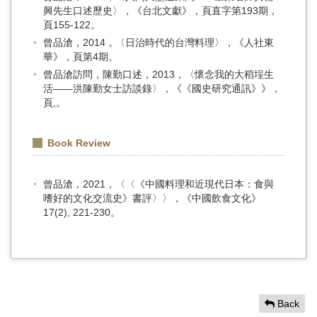
興先生口述歷史〉，《台北文獻》，頁直字第193期，
頁155-122。
曾品滄，2014，〈日治時代的台灣料理〉，《人社東
華》，頁第4期。
曾品滄訪問，陳勤口述，2013，〈懷念我的大稻埕生
活——洪陳勤女士訪談錄〉，《《國史研究通訊》》，
頁,。
Book Review
曾品滄，2021，〈〈《中國料理和近現代日本：食與
嗜好的文化交流史》書評〉〉，《中國飲食文化》
17(2), 221-230。
Back