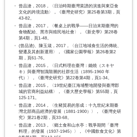
曾品滄，2018，〈日治時期臺灣菜譜的演進與東亞食
文化的跨境流動〉，《臺灣史研究》第25卷第3期，頁
43-82。
曾品滄，2017，〈餐桌上的戰爭——日治末期臺灣的
食物配給、黑市與殖民地社會〉，《新史學》第28卷
第4期，頁1-48。
(曾品滄)、陳玉箴，2017，〈台江地域食生活的傳統、
變遷及其創新運用〉，《國家公園學報》第26卷第2
期，頁61-76。
曾品滄，2015，〈日式料理在臺灣：鋤燒（スキヤ
キ）與臺灣智識階層的社群生活（1895-1960 年
代）〉，《臺灣史研究》第22卷第4期，頁1-34。
曾品滄，2015，〈19世紀臺江海埔墾地開發與臺灣郡
城的官商利益結構〉，《臺大歷史學報》第55期，頁
125-171。
曾品滄，2014，〈生豬貿易的形成：十九世紀末期臺
灣北部商品經濟的發展（1881-1900）〉，《臺灣史研
究》第21卷2期，頁33-68。
曾品滄，2013，〈鄉土食和山水亭：戰爭期間「臺灣
料理」的發展（1937-1945）〉，《中國飲食文化》第