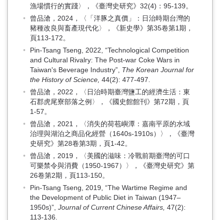
漁場慣行的實踐〉，《臺灣史研究》32(4)：95-139。
曾品滄，2024，〈「洋豚之真價」：日治時期台灣的
豬種改良與畜產現代化〉，《新史學》第35卷第1期，
頁113-172。
Pin-Tsang Tseng, 2022, “Technological Competition
and Cultural Rivalry: The Post-war Coke Wars in
Taiwan's Beverage Industry”,
The Korean Journal for
the History of Science,
44(2): 477-497.
曾品滄，2022，〈日治時期臺灣鹽工的經濟生活：東
石郡虎尾寮部落之例〉，《國史館館刊》第72期，頁
1-57。
曾品滄，2021，〈消失的荷苞嶼潭：嘉南平原的水域
治理與湖泊之商品化經營（1640s-1910s）〉，《臺灣
史研究》第28卷第3期，頁1-42。
曾品滄，2019，〈美國的滋味：冷戰前期臺灣的可口
可樂禁令與消費（1950-1967）〉，《臺灣史研究》第
26卷第2期，頁113-150。
Pin-Tsang Tseng, 2019, “The Wartime Regime and
the Development of Public Diet in Taiwan (1947–
1950s)”,
Journal of Current Chinese Affairs,
47(2):
113-136.