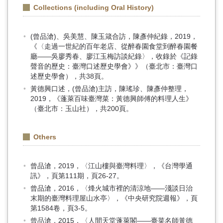
Collections (including Oral History)
(曾品滄)、吳美慧、陳玉箴合訪，陳彥仲紀錄，2019，
《〈走過一世紀的百年老店、從醉春園食堂到醉春園餐
廳——吳廖秀春、廖江玉梅訪談紀錄〉，收錄於《記錄
聲音的歷史：臺灣口述歷史學會》》（臺北市：臺灣口
述歷史學會），共38頁。
黃德興口述，(曾品滄)主訪，陳瑤珍、陳彥仲整理，
2019，《蓬萊百味臺灣菜：黃德興師傅的料理人生》
（臺北市：玉山社），共200頁。
Others
曾品滄，2019，〈江山樓與臺灣料理〉，《台灣學通
訊》，頁第111期，頁26-27。
曾品滄，2016，〈烽火城市裡的清涼地——淺談日治
末期的臺灣料理屋山水亭〉，《中央研究院週報》，頁
第1584卷，頁3-5。
曾品滄，2015，〈人間天堂蓬萊閣——臺菜名師黃德