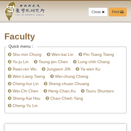
Academia
Jump
to
Close
Print
Sinica-
the
main
Taiwan
content
block
Faculty
History
Quick menu：
Institute-
Shu-min Chung
Wen-kai Lin
Pin-Tsang Tseng
Home
Yu-ju Lin
Tsung-jen Chen
Lung-chih Chang
Rwei-ren Wu
Jungwon JIN
Ya-wen Ku
Wen-Liang Tseng
Wei-chung Cheng
Cheng-hui Lin
Sheng-chuan Chuang
Wei-Chi Chen
Heng-Chan,Ku
Tsuru Shuntaro
Sheng-Kai Hsu
Chao-Chieh Yang
Cheng-Yu Lin