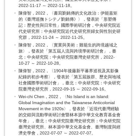
2022-11-17 ～ 2022-11-18。
陳偉智，2022，〈書寫劉銘傳的文化政治：伊能嘉矩
的《臺灣巡撫トシテノ劉銘傳》〉，發表於「形塑傳
記：歷史性與日常性」國際學術研討會，中央研究院近
代史研究所：中央研究院近代史研究所婦女與性別史研
究群，2022-11-24 ～ 2022-11-25。
陳偉智，2022，〈實業與美術：雞籠生的跨境越域之
旅〉，發表於「第五屆人流與跨境學術研討會」，臺
北：中央研究院：中央研究院臺灣史研究所，2022-
10-27 ～ 2022-10-28。
陳偉智，2022，〈1904年後藤新平蕃界巡視及其影像
紀錄的初步考察〉，發表於「第五屆族群、歷史與地域
社會國際學術研討會」，臺北：中央研究院：中央研究
院臺灣史研究所，2022-09-15 ～ 2022-09-16。
Wei-chi Chen，2022，〈No Island is an Island:
Global Imagination and the Taiwanese Anticolonial
Movement in the 1920s〉，發表於「近現代臺灣經驗
的交錯與流動學術研討會暨林本源中華文化教育基金會
年會」，臺北：中央研究院臺灣史研究所：中央研究院
臺灣史研究所、林本源中華文化基金會、臺灣制度與經
濟史學會，2022-07-07 ～ 2022-07-07。