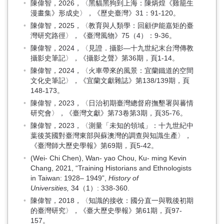
陳偉智，2026，〈黑貓黑狗到上海：陳炳煌《雞籠生
漫畫集》形成史〉，《歷史臺灣》31：91-120。
陳偉智，2025，〈教育與人類學：回顧伊能嘉矩的臺
灣研究路徑〉，《臺灣風物》75（4）：9-36。
陳偉智，2024，〈見證．攝影—十九世紀末台灣傳教
攝影史筆記〉，《攝影之聲》第36期，頁1-14。
陳偉智，2024，〈火車帶來的風景：宜蘭鐵道的空間
文化史筆記〉，《宜蘭文獻雜誌》第138/139期，頁
148-173。
陳偉智，2023，〈日治初期臺灣總督府撫墾署與蕃情
研究會〉，《臺灣文獻》第73卷第3期，頁35-76。
陳偉智，2023，〈測量「未知的領域」：十九世紀中
葉後英國對臺灣東部與蘇澳灣的調查與知識生產〉，
《臺灣師大歷史學報》第69期，頁5-42。
(Wei- Chi Chen), Wan- yao Chou, Ku- ming Kevin
Chang, 2021, “Training Historians and Ethnologists
in Taiwan: 1928– 1949”,
History of
Universities,
34（1）: 338-360.
陳偉智，2018，〈知識的接收：國分直一與戰後初期
的臺灣研究〉，《臺大歷史學報》第61期，頁97-
157。