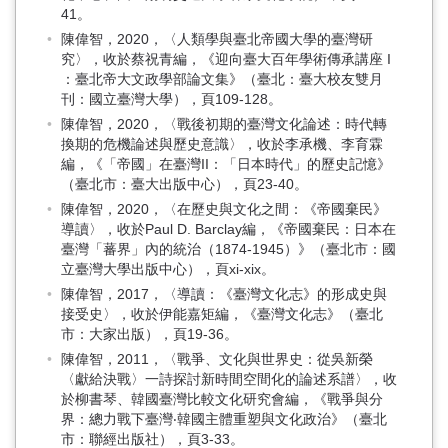
41。
陳偉智，2020，〈人類學與臺北帝國大學的臺灣研
究〉，收於蔡祝青編，《迎向臺大百年學術傳承講座 I
：臺北帝大文政學部論文集》（臺北：臺大校友雙月
刊：國立臺灣大學），頁109-128。
陳偉智，2020，〈戰後初期的臺灣文化論述：時代轉
換期的危機論述與歷史意識〉，收於李承機、李育霖
編，《「帝國」在臺灣II：「日本時代」的歷史記憶》
（臺北市：臺大出版中心），頁23-40。
陳偉智，2020，〈在歷史與文化之間：《帝國棄民》
導讀〉，收於Paul D. Barclay編，《帝國棄民：日本在
臺灣「蕃界」內的統治（1874-1945）》（臺北市：國
立臺灣大學出版中心），頁xi-xix。
陳偉智，2017，〈導讀：《臺灣文化志》的形成史與
接受史〉，收於伊能嘉矩編，《臺灣文化志》（臺北
市：大家出版），頁19-36。
陳偉智，2011，〈戰爭、文化與世界史：從吳新榮
〈獻給決戰〉一詩探討新時間空間化的論述系譜〉，收
於柳書琴、韓國臺灣比較文化研究會編，《戰爭與分
界：總力戰下臺灣‧韓國主體重塑與文化政治》（臺北
市：聯經出版社），頁3-33。