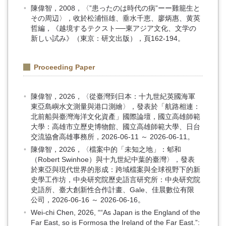
陳偉智，2008，〈”患ったのは時代の病”ーー雞籠生と
その周辺〉，收於松浦恒雄、垂水千恵、廖炳惠、黄英
哲編，《越境するテクスト──東アジア文化、文学の
新しい試み》（東京：研文出版），頁162-194。
Proceeding Paper
陳偉智，2026，〈從臺灣到日本：十九世紀英國海軍
東亞島嶼水文測量與港口測繪〉，發表於「航路相連：
北前船與臺灣海洋文化資產」國際論壇，國立高雄師範
大學：高雄市立歷史博物館、國立高雄師範大學、日台
交流協會高雄事務所，2026-06-11 ～ 2026-06-11。
陳偉智，2026，〈檔案中的「未知之地」： 郇和
（Robert Swinhoe）與十九世紀中葉的臺灣〉，發表
於東亞與現代世界的形成：跨域檔案與全球視野下的新
史學工作坊，中央研究院歷史語言研究所：中央研究院
史語所、臺大創新性合作計畫、Gale、佳晨數位有限
公司，2026-06-16 ～ 2026-06-16。
Wei-chi Chen, 2026, ““As Japan is the England of the
Far East, so is Formosa the Ireland of the Far East.”: