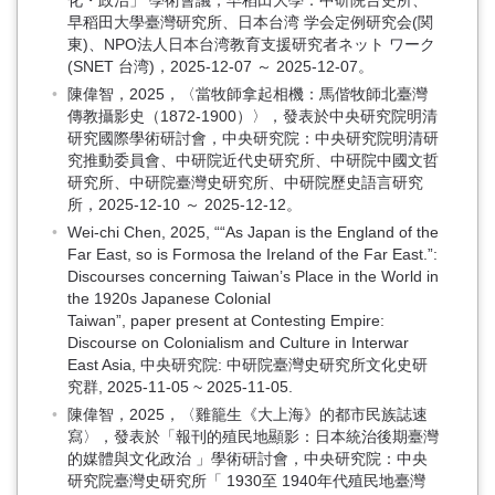
化・政治」 學術會議，早稻田大學：中研院台史所、
早稻田大學臺灣研究所、日本台湾 学会定例研究会(関
東)、NPO法人日本台湾教育支援研究者ネット ワーク
(SNET 台湾)，2025-12-07 ～ 2025-12-07。
陳偉智，2025，〈當牧師拿起相機：馬偕牧師北臺灣
傳教攝影史（1872-1900）〉，發表於中央研究院明清
研究國際學術研討會，中央研究院：中央研究院明清研
究推動委員會、中研院近代史研究所、中研院中國文哲
研究所、中研院臺灣史研究所、中研院歷史語言研究
所，2025-12-10 ～ 2025-12-12。
Wei-chi Chen, 2025, ““As Japan is the England of the
Far East, so is Formosa the Ireland of the Far East.”:
Discourses concerning Taiwan’s Place in the World in
the 1920s Japanese Colonial
Taiwan”, paper present at Contesting Empire:
Discourse on Colonialism and Culture in Interwar
East Asia, 中央研究院: 中研院臺灣史研究所文化史研
究群, 2025-11-05 ~ 2025-11-05.
陳偉智，2025，〈雞籠生《大上海》的都市民族誌速
寫〉，發表於「報刊的殖民地顯影：日本統治後期臺灣
的媒體與文化政治 」學術研討會，中央研究院：中央
研究院臺灣史研究所「 1930至 1940年代殖民地臺灣