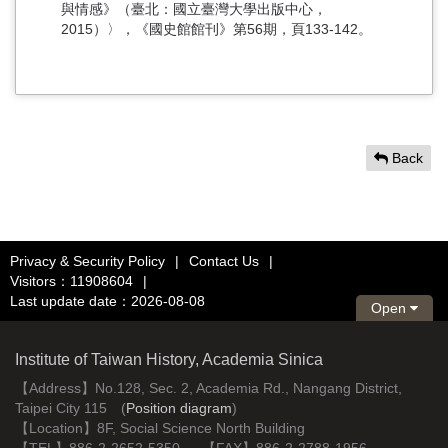
與情感》（臺北：國立臺灣大學出版中心，
2015）〉，《國史館館刊》第56期，頁133-142。
Back
Privacy & Security Policy
|
Contact Us
|
Visitors：11908604
|
Last update date：2026-08-08
Open
Institute of Taiwan History, Academia Sinica
【Address】No.128, Sec. 2, Academia Rd., Nangang District,
Taipei City 115 (
Position diagram
)
【Location】8F, Social Science North Building