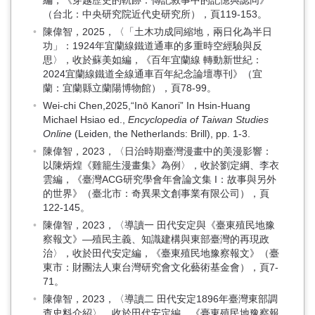
編，《穿越歷史的軌跡：傳記敘事中的記憶與認同》
（台北：中央研究院近代史研究所），頁119-153。
陳偉智，2025，〈「土木功成同縮地，兩日化為半日
功」：1924年宜蘭線鐵道通車的多重時空經驗與反
思〉，收於蘇美如編，《百年宜蘭線 轉動新世紀：
2024宜蘭線鐵道全線通車百年紀念論壇專刊》（宜
蘭：宜蘭縣立蘭陽博物館），頁78-99。
Wei-chi Chen,2025,“Inō Kanori” In Hsin-Huang
Michael Hsiao ed.,
Encyclopedia of Taiwan Studies
Online
(Leiden, the Netherlands: Brill), pp. 1-3.
陳偉智，2023，〈日治時期臺灣漫畫中的美漫影響：
以陳炳煌《雞籠生漫畫集》為例〉，收於劉定綱、李衣
雲編，《臺灣ACG研究學會年會論文集 I：故事與另外
的世界》（臺北市：奇異果文創事業有限公司），頁
122-145。
陳偉智，2023，〈導讀一 田代安定與《臺東殖民地豫
察報文》—殖民主義、知識建構與東部臺灣的再現政
治〉，收於田代安定編，《臺東殖民地豫察報文》（臺
東市：財團法人東台灣研究會文化藝術基金會），頁7-
71。
陳偉智，2023，〈導讀二 田代安定1896年臺灣東部調
查史料介紹〉，收於田代安定編，《臺東殖民地豫察報