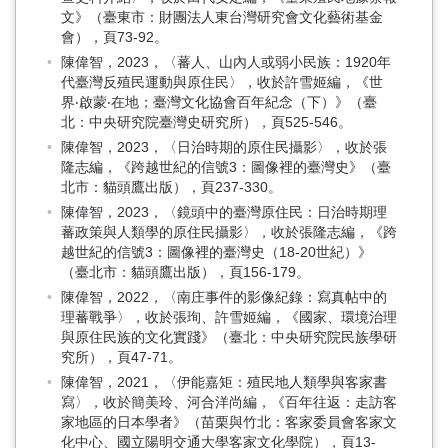
文》（臺東市：財團法人東台灣研究會文化藝術基金
會），頁73-92。
陳偉智，2023，〈蕃人、山內人或弱小民族：1920年
代臺灣反殖民運動與原住民〉，收於許雪姬編，《世
界‧啟蒙‧在地；臺灣文化協會百年紀念（下）》（臺
北：中央研究院臺灣史研究所），頁525-546。
陳偉智，2023，〈日治時期的原住民攝影〉，收於張
隆志編，《跨越世紀的信號3：圖像裡的臺灣史》（臺
北市：貓頭鷹出版），頁237-330。
陳偉智，2023，〈鏡頭中的臺灣原住民：日治時期理
蕃政策與人類學的原住民攝影〉，收於張隆志編，《跨
越世紀的信號3：圖像裡的臺灣史（18-20世紀）》
（臺北市：貓頭鷹出版），頁156-179。
陳偉智，2022，〈南庄事件的影像紀錄：寫真帖中的
理蕃戰爭〉，收於張珣、許雪姬編，《國家、環境治理
與原住民族的文化實踐》（臺北：中央研究院民族學研
究所），頁47-71。
陳偉智，2021，〈伊能嘉矩：殖民地人類學與客家書
寫〉，收於簡美玲、河合洋尚編，《百年往返：走訪客
家地區的日本學者》（苗栗與竹北：客家委員會客家文
化中心、國立陽明交通大學客家文化學院），頁13-