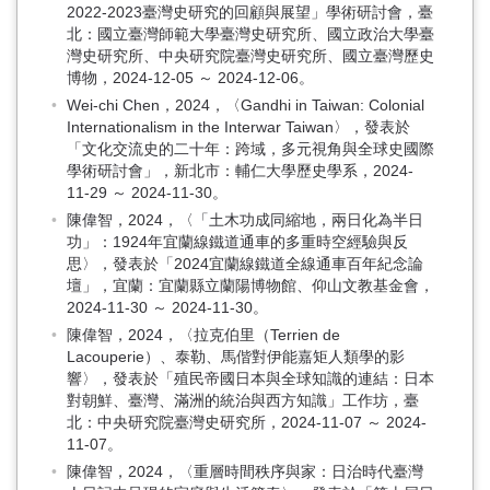
2022-2023臺灣史研究的回顧與展望」學術研討會，臺
北：國立臺灣師範大學臺灣史研究所、國立政治大學臺
灣史研究所、中央研究院臺灣史研究所、國立臺灣歷史
博物，2024-12-05 ～ 2024-12-06。
Wei-chi Chen，2024，〈Gandhi in Taiwan: Colonial
Internationalism in the Interwar Taiwan〉，發表於
「文化交流史的二十年：跨域，多元視角與全球史國際
學術研討會」，新北市：輔仁大學歷史學系，2024-
11-29 ～ 2024-11-30。
陳偉智，2024，〈「土木功成同縮地，兩日化為半日
功」：1924年宜蘭線鐵道通車的多重時空經驗與反
思〉，發表於「2024宜蘭線鐵道全線通車百年紀念論
壇」，宜蘭：宜蘭縣立蘭陽博物館、仰山文教基金會，
2024-11-30 ～ 2024-11-30。
陳偉智，2024，〈拉克伯里（Terrien de
Lacouperie）、泰勒、馬偕對伊能嘉矩人類學的影
響〉，發表於「殖民帝國日本與全球知識的連結：日本
對朝鮮、臺灣、滿洲的統治與西方知識」工作坊，臺
北：中央研究院臺灣史研究所，2024-11-07 ～ 2024-
11-07。
陳偉智，2024，〈重層時間秩序與家：日治時代臺灣