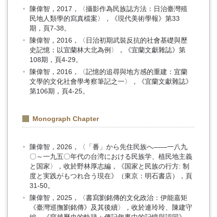
陳偉智，2017，〈攝影作為民族誌方法：日治臺灣殖
民地人類學的寫真檔案〉，《現代美術學報》第33
期，頁7-38。
陳偉智，2016，〈日治初期武裝反抗的社會基礎與歷
史記憶：以宜蘭林大北為例〉，《宜蘭文獻雜誌》第
108期，頁4-29。
陳偉智，2016，〈記憶的追尋與地方感的重建：宜蘭
文學的文化社會學考察筆記之一〉，《宜蘭文獻雜誌》
第106期，頁4-25。
Monograph Chapter
陳偉智，2026，〈「番」から先住民族へ――一八九
〇～一九五〇年代の台湾における民族学、植民地主義
と国家〉，收於野林厚志編，《国家と民族の行方: 制
度と実践がもつれ合う現在》（東京：明石書店），頁
31-50。
陳偉智，2025，〈書寫劉銘傳的文化政治：伊能嘉矩
《臺灣巡撫劉銘傳》及其後續〉，收於連玲玲、陳建守