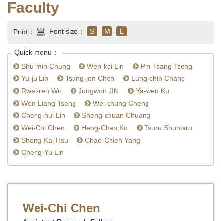
Faculty
Font size：
S
M
L
Print：
Quick menu：
Shu-min Chung
Wen-kai Lin
Pin-Tsang Tseng
Yu-ju Lin
Tsung-jen Chen
Lung-chih Chang
Rwei-ren Wu
Jungwon JIN
Ya-wen Ku
Wen-Liang Tseng
Wei-chung Cheng
Cheng-hui Lin
Sheng-chuan Chuang
Wei-Chi Chen
Heng-Chan,Ku
Tsuru Shuntaro
Sheng-Kai Hsu
Chao-Chieh Yang
Cheng-Yu Lin
Wei-Chi Chen