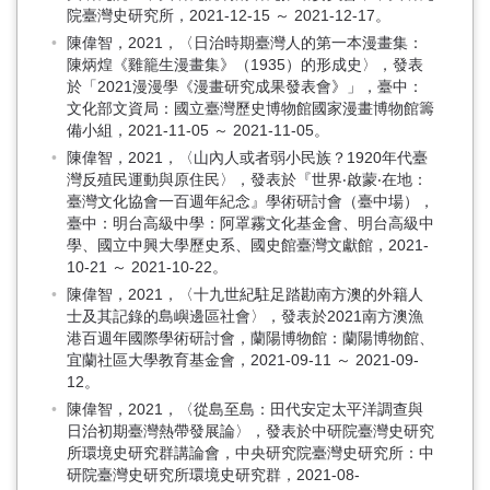
院臺灣史研究所，2021-12-15 ～ 2021-12-17。
陳偉智，2021，〈日治時期臺灣人的第一本漫畫集：
陳炳煌《雞籠生漫畫集》（1935）的形成史〉，發表
於「2021漫漫學《漫畫研究成果發表會》」，臺中：
文化部文資局：國立臺灣歷史博物館國家漫畫博物館籌
備小組，2021-11-05 ～ 2021-11-05。
陳偉智，2021，〈山內人或者弱小民族？1920年代臺
灣反殖民運動與原住民〉，發表於『世界‧啟蒙‧在地：
臺灣文化協會一百週年紀念』學術研討會（臺中場），
臺中：明台高級中學：阿罩霧文化基金會、明台高級中
學、國立中興大學歷史系、國史館臺灣文獻館，2021-
10-21 ～ 2021-10-22。
陳偉智，2021，〈十九世紀駐足踏勘南方澳的外籍人
士及其記錄的島嶼邊區社會〉，發表於2021南方澳漁
港百週年國際學術研討會，蘭陽博物館：蘭陽博物館、
宜蘭社區大學教育基金會，2021-09-11 ～ 2021-09-
12。
陳偉智，2021，〈從島至島：田代安定太平洋調查與
日治初期臺灣熱帶發展論〉，發表於中研院臺灣史研究
所環境史研究群講論會，中央研究院臺灣史研究所：中
研院臺灣史研究所環境史研究群，2021-08-