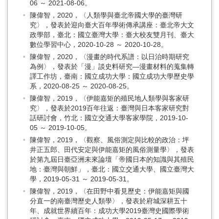
06 ～ 2021-08-06。
陳偉智，2020，〈人類學與臺北帝國大學的臺灣研
究〉，發表於迎向臺大百年學術傳承講座：臺北帝大文
政學部，臺北：國立臺灣大學：臺大校友雙月刊、臺大
數位學習中心，2020-10-28 ～ 2020-10-28。
陳偉智，2020，〈漫畫的時代系譜：以日治時期研究
為例〉，發表於「漫」談史料研究—漫畫材料的蒐集轉
譯工作坊，臺南：國立成功大學：國立成功大學歷史學
系，2020-08-25 ～ 2020-08-25。
陳偉智，2019，〈伊能嘉矩的殖民地人類學與客家研
究〉，發表於2019百年往返：臺灣與日本客家研究對
話研討會，竹北：國立交通大學客家學院，2019-10-
05 ～ 2019-10-05。
陳偉智，2019，〈觀察、風俗測定與比較的政治：坪
井正五郎、田代安定與伊能嘉矩的風俗測量學〉，發表
於第九屆日臺亞洲未來論壇「帝國日本的知識與其殖民
地：臺灣與朝鮮」，臺北：國立交通大學、國立臺灣大
學，2019-05-31 ～ 2019-05-31。
陳偉智，2019，〈在田野中看見歷史：伊能嘉矩與國
分直一的南臺灣歷史人類學〉，發表於府城深耕五十
年、成就世界續百年：成功大學2019臺灣史國際學術