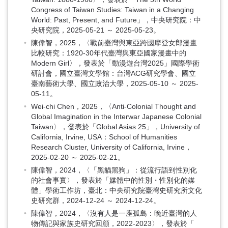
Congress of Taiwan Studies: Taiwan in a Changing
World: Past, Present, and Future」，中央研究院：中
央研究院，2025-05-21 ～ 2025-05-23。
陳偉智，2025，〈戰前臺灣與東亞跨國摩登女郎漫畫
比較研究：1920-30年代臺灣與東亞國家漫畫中的
Modern Girl〉，發表於「動漫遊台灣2025」國際學術
研討會，國立臺灣文學館：台灣ACG研究學會、國立
臺南藝術大學、國立政治大學，2025-05-10 ～ 2025-
05-11。
Wei-chi Chen，2025，〈Anti-Colonial Thought and
Global Imagination in the Interwar Japanese Colonial
Taiwan〉，發表於「Global Asias 25」，University of
California, Irvine, USA：School of Humanities
Research Cluster, University of California, Irvine，
2025-02-20 ～ 2025-02-21。
陳偉智，2024，〈「黑貓黑狗」：從流行語到性別化
的社會事實〉，發表於「媒體中的性別・性別化的媒
體」學術工作坊，臺北：中央研究院臺灣史研究所文化
史研究群，2024-12-24 ～ 2024-12-24。
陳偉智，2024，〈沒有人是一座孤島：晚近臺灣的人
物傳記與家族史研究回顧，2022-2023〉，發表於「