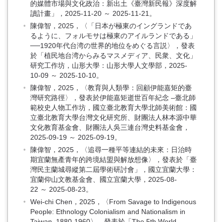
的媒體市場與文化政治：新出土《臺灣新民報》深度解
讀計畫」，2025-11-20 ～ 2025-11-21。
陳偉智，2025，〈「日本が極東のイングランドであ
るように、フォルモサは極東のアイルランドである」
──1920年代台湾の世界的地位をめぐる言説〉，發表
於「植民地台湾からみるマスメディア、民衆、文化」
研究工作坊，山形大學：山形大學人文學部，2025-
10-09 ～ 2025-10-10。
陳偉智，2025，〈教育與人類學：回顧伊能嘉矩的臺
灣研究路徑〉，發表於伊能嘉矩逝世百年紀念 –臺北師
範校史人物工作坊，國立臺北教育大學北師美術館：國
立臺北教育大學台灣文化研究所、財團法人林本源中華
文化教育基金會、財團法人吳三連台灣史料基金會，
2025-09-19 ～ 2025-09-19。
陳偉智，2025，〈追尋一種平等連結的未來：日治時
期宜蘭無產青年的跨境結盟與解放想像〉，發表於「臺
灣民主蘭城尋縱第二屆學術研討會」，國立宜蘭大學：
宜蘭仰山文教基金會、國立宜蘭大學，2025-08-
22 ～ 2025-08-23。
Wei-chi Chen，2025，〈From Savage to Indigenous
People: Ethnology Colonialism and Nationalism in
Taiwan. 1880-1960〉，發表於「The 5th World