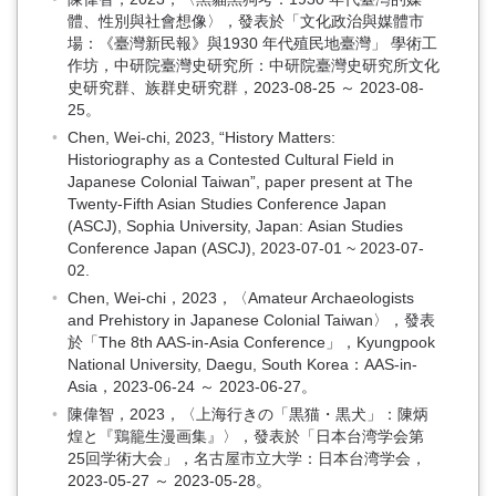
體、性別與社會想像〉，發表於「文化政治與媒體市
場：《臺灣新民報》與1930 年代殖民地臺灣」 學術工
作坊，中研院臺灣史研究所：中研院臺灣史研究所文化
史研究群、族群史研究群，2023-08-25 ～ 2023-08-
25。
Chen, Wei-chi, 2023, “History Matters:
Historiography as a Contested Cultural Field in
Japanese Colonial Taiwan”, paper present at The
Twenty-Fifth Asian Studies Conference Japan
(ASCJ), Sophia University, Japan: Asian Studies
Conference Japan (ASCJ), 2023-07-01 ~ 2023-07-
02.
Chen, Wei-chi，2023，〈Amateur Archaeologists
and Prehistory in Japanese Colonial Taiwan〉，發表
於「The 8th AAS-in-Asia Conference」，Kyungpook
National University, Daegu, South Korea：AAS-in-
Asia，2023-06-24 ～ 2023-06-27。
陳偉智，2023，〈上海行きの「黒猫・黒犬」：陳炳
煌と『鶏籠生漫画集』〉，發表於「日本台湾学会第
25回学術大会」，名古屋市立大学：日本台湾学会，
2023-05-27 ～ 2023-05-28。