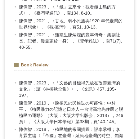
陳偉智，2023，〈「龜」去來兮：觀看龜山島的方
式〉，《臺灣學通訊》，頁134, 8-10。
陳偉智，2021，〈甘地、弱小民族與1920 年代臺灣的
世界想像〉，《觀‧臺灣》，頁51, 10-13。
陳偉智，2021，〈雞籠生陳炳煌的豐年傳奇：集副社
長、記者、漫畫家於一身〉，《豐年雜誌》，頁71(7),
48-55。
Book Review
陳偉智，2023，〈「文藝的目標得先放在改善臺灣的
文化」：讀《林摶秋全集》〉，《文訊》457, 195-
197。
陳偉智，2019，〈脫植民の民族誌の可能性：中村
平，《植民暴力の記憶と日本人―台湾高地先住民と脱
植民の運動》（大阪：大阪大学出版会，2018），246
頁〉，《大阪大學日本學報》第38期，頁140-145。
陳偉智，2018，〈殖民地的帝國描圖：評李承機；李
育霖主編《「帝國」在臺灣：殖民地臺灣的時空、知識