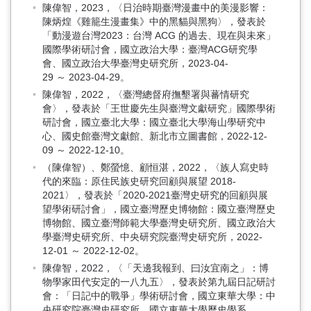
陳偉智，2023，〈日治時期臺灣漫畫中的美漫影響：
陳炳煌《雞籠生漫畫集》中的黑貓與黑狗〉，發表於
「動漫遊台灣2023：台灣 ACG 的過去、現在與未來」
國際學術研討會，國立政治大學：臺灣ACG研究學
會、國立政治大學臺灣史研究所，2023-04-
29 ～ 2023-04-29。
陳偉智，2022，〈臺灣總督府撫墾署與蕃情研究
會〉，發表於「王世慶先生與臺灣文獻研究」國際學術
研討會，國立臺北大學：國立臺北大學海山學研究中
心、國史館臺灣文獻館、新北市立圖書館，2022-12-
09 ～ 2022-12-10。
（陳偉智）、鄭螢憶、顧恒湛，2022，〈族人寫史時
代的來臨：原住民族史研究回顧與展望 2018-
2021〉，發表於「2020-2021臺灣史研究的回顧與展
望學術研討會」，國立臺灣歷史博物館：國立臺灣歷史
博物館、國立臺灣師範大學臺灣史研究所、國立政治大
學臺灣史研究所、中央研究院臺灣史研究所，2022-
12-01 ～ 2022-12-02。
陳偉智，2022，〈「天邊我報到、曰汝宜南之」：博
物學家田代安定的一八九五〉，發表於第九屆日記研討
會：「日記中的戰爭」學術研討會，國立東華大學：中
央研究院臺灣史研究所、國立東華大學歷史學系，