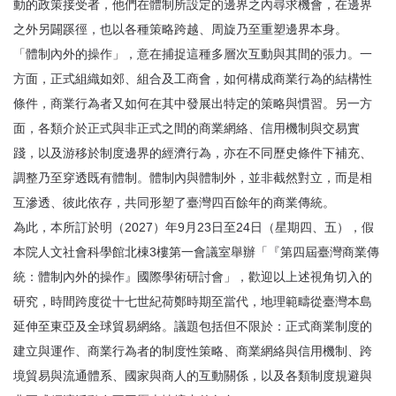
動的政策接受者，他們在體制所設定的邊界之內尋求機會，在邊界
之外另闢蹊徑，也以各種策略跨越、周旋乃至重塑邊界本身。
「體制內外的操作」，意在捕捉這種多層次互動與其間的張力。一
方面，正式組織如郊、組合及工商會，如何構成商業行為的結構性
條件，商業行為者又如何在其中發展出特定的策略與慣習。另一方
面，各類介於正式與非正式之間的商業網絡、信用機制與交易實
踐，以及游移於制度邊界的經濟行為，亦在不同歷史條件下補充、
調整乃至穿透既有體制。體制內與體制外，並非截然對立，而是相
互滲透、彼此依存，共同形塑了臺灣四百餘年的商業傳統。
為此，本所訂於明（2027）年9月23日至24日（星期四、五），假
本院人文社會科學館北棟3樓第一會議室舉辦「『第四屆臺灣商業傳
統：體制內外的操作』國際學術研討會」，歡迎以上述視角切入的
研究，時間跨度從十七世紀荷鄭時期至當代，地理範疇從臺灣本島
延伸至東亞及全球貿易網絡。議題包括但不限於：正式商業制度的
建立與運作、商業行為者的制度性策略、商業網絡與信用機制、跨
境貿易與流通體系、國家與商人的互動關係，以及各類制度規避與