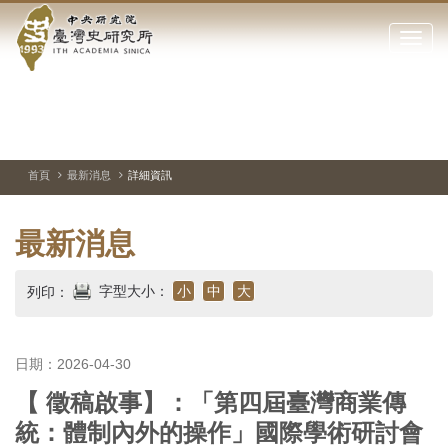
中
跳
到
點
央
主
擊
要
開
研
內
啟
容
或
究
切
上
下
主
區
換
一
一
圖
關
暫
張
張
連
塊
閉
停、
圖
圖
結
院-
播
片
片
首頁
最新消息
詳細資訊
網
放
站
臺
主
最新消息
要
灣
選
單
史
字型大小：
小
中
大
列印：
研
究
日期：2026-04-30
【 徵稿啟事】：「第四屆臺灣商業傳
所-
統：體制內外的操作」國際學術研討會