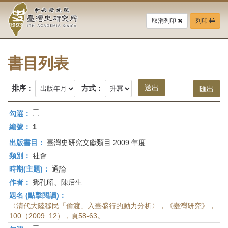
中
跳
到
取消列印
列印
央
主
要
研
內
容
書目列表
究
區
塊
院-
排序：
方式：
臺
勾選：
灣
編號：
1
出版書目：
臺灣史研究文獻類目 2009 年度
史
類別：
社會
研
時期(主題)：
通論
作者：
鄧孔昭、陳后生
究
題名 (點擊閱讀)：
所-
〈清代大陸移民「偷渡」入臺盛行的動力分析〉，《臺灣研究》，
100（2009. 12），頁58-63。