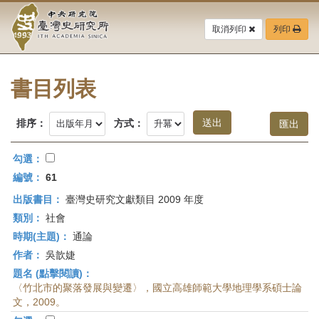
中
跳
到
取消列印
列印
央
主
要
研
內
容
書目列表
究
區
塊
院-
排序：
方式：
臺
勾選：
灣
編號：
61
出版書目：
臺灣史研究文獻類目 2009 年度
史
類別：
社會
研
時期(主題)：
通論
作者：
吳歆婕
究
題名 (點擊閱讀)：
所-
〈竹北市的聚落發展與變遷〉，國立高雄師範大學地理學系碩士論
文，2009。