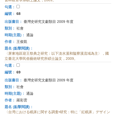
會科教育學系碩士論文，2009。
勾選：
編號：
68
出版書目：
臺灣史研究文獻類目 2009 年度
類別：
社會
時期(主題)：
通論
作者：
王俊凱
題名 (點擊閱讀)：
〈屏東地區迎王祭典之研究：以下淡水溪和隘寮溪流域為主〉，國
立臺北大學民俗藝術研究所碩士論文，2009。
勾選：
編號：
69
出版書目：
臺灣史研究文獻類目 2009 年度
類別：
社會
時期(主題)：
通論
作者：
羅彩雲
題名 (點擊閱讀)：
〈台湾における眠床に関する調査•研究：特に「紅眠床」デザイン