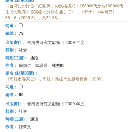
題名 (點擊閱讀)：
〈台湾における「紅眠床」の風格樣式：1880年代から1960年代
までの現存する実物の分析を通して〉，《デザイン学研究》，
55：6（2009.3），頁29-38。
勾選：
編號：
79
出版書目：
臺灣史研究文獻類目 2009 年度
類別：
社會
時期(主題)：
通論
作者：
簡炯仁、陳謹瑛、林秀昭
題名 (點擊閱讀)：
《高雄市客家史》，高雄：高雄市文獻委員會，2009。
勾選：
編號：
80
出版書目：
臺灣史研究文獻類目 2009 年度
類別：
社會
時期(主題)：
通論
作者：
鍾肇文