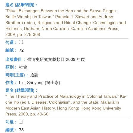
題名 (點擊閱讀)：
“Ritual Exchanges Between the Han and the Siraya Pingpu:
Bottle Worship in Taiwan,” Pamela J. Stewart and Andrew
Strathern (eds.), Re­ligious and Ritual Change: Cosmologies and
Histories, Durham, North Carolina: Carolina Academic Press,
2009, pp. 275-308.
勾選：
編號：
72
出版書目：
臺灣史研究文獻類目 2009 年度
類別：
社會
時期(主題)：
通論
作者：
Liu, Shi-yung (劉士永)
題名 (點擊閱讀)：
“The Theory and Practice of Malariology in Colonial Taiwan,” Ka-
che Yip (ed.), Disease, Colonialism, and the State: Malaria in
Modern East Asian History, Hong Kong: Hong Kong University
Press, 2009, pp. 49-60.
勾選：
編號：
73