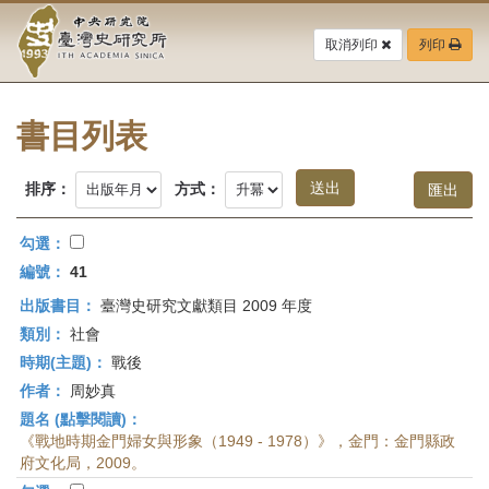
中
跳
到
取消列印
列印
央
主
要
研
內
容
書目列表
究
區
塊
院-
排序：
方式：
臺
勾選：
灣
編號：
41
出版書目：
臺灣史研究文獻類目 2009 年度
史
類別：
社會
研
時期(主題)：
戰後
作者：
周妙真
究
題名 (點擊閱讀)：
所-
《戰地時期金門婦女與形象（1949 - 1978）》，金門：金門縣政
府文化局，2009。