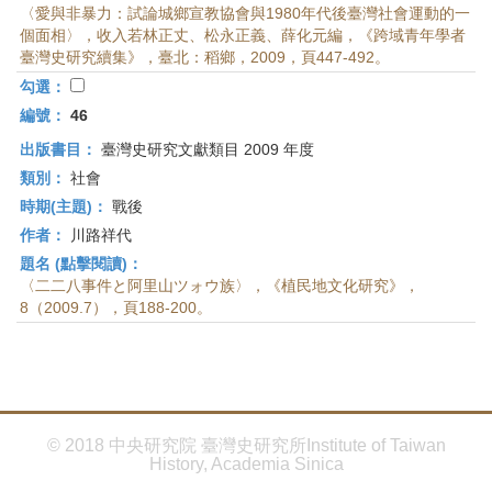
〈愛與非暴力：試論城鄉宣教協會與1980年代後臺灣社會運動的一
個面相〉，收入若林正丈、松永正義、薛化元編，《跨域青年學者
臺灣史研究續集》，臺北：稻鄉，2009，頁447-492。
勾選：
編號：
46
出版書目：
臺灣史研究文獻類目 2009 年度
類別：
社會
時期(主題)：
戰後
作者：
川路祥代
題名 (點擊閱讀)：
〈二二八事件と阿里山ツォウ族〉，《植民地文化研究》，
8（2009.7），頁188-200。
© 2018 中央研究院 臺灣史研究所Institute of Taiwan
History, Academia Sinica