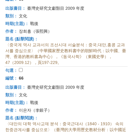
出版書目：
臺灣史研究文獻類目 2009 年度
類別：
文化
時期(主題)：
戰後
作者：
장희흥（張熙興）
題名 (點擊閱讀)：
〈중국계 역사 교과서의 조선시대 서술분석：중국,대만,홍콩 교과
서를 중심으로〉（中華國家歷史教科書中的朝鮮時代：以中國、臺
灣、香港的教科書為中心），《동국사학》（東國史學），
47（2009.12），頁197-229。
勾選：
編號：
66
出版書目：
臺灣史研究文獻類目 2009 年度
類別：
文化
時期(主題)：
戰後
作者：
이은자（李銀子）
題名 (點擊閱讀)：
〈대만의 대학 역사교재 분석：중국근대사（1840 - 1910） 속의
한중관계사를 중심으로〉（臺灣的大學用歷史教材分析：以中國近