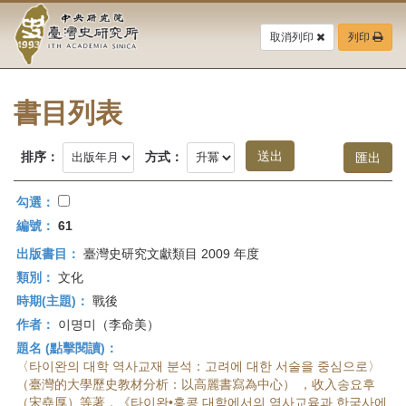
中
跳
到
取消列印
列印
央
主
要
研
內
容
書目列表
究
區
塊
院-
排序：
方式：
臺
勾選：
灣
編號：
61
出版書目：
臺灣史研究文獻類目 2009 年度
史
類別：
文化
研
時期(主題)：
戰後
作者：
이명미（李命美）
究
題名 (點擊閱讀)：
所-
〈타이완의 대학 역사교재 분석：고려에 대한 서술을 중심으로〉
（臺灣的大學歷史教材分析：以高麗書寫為中心） ，收入송요후
（宋堯厚）等著，《타이완•홍콩 대학에서의 역사교육과 한국사에