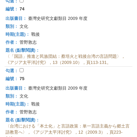
勾選：
編號：
74
出版書目：
臺灣史研究文獻類目 2009 年度
類別：
文化
時期(主題)：
戰後
作者：
菅野敦志
題名 (點擊閱讀)：
〈「国語」推進と民族団結：蔡培火と戦後台湾の言語問題〉，
《アジア太平洋討究》，13（2009.10），頁113-131。
勾選：
編號：
75
出版書目：
臺灣史研究文獻類目 2009 年度
類別：
文化
時期(主題)：
戰後
作者：
菅野敦志
題名 (點擊閱讀)：
〈台湾における「本土化」と言語政策：単一言語主義から郷土言
語教育へ〉，《アジア太平洋討究》，12（2009.3），頁223-