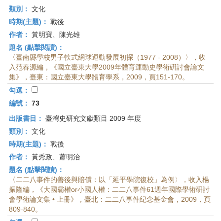
類別：
文化
時期(主題)：
戰後
作者：
黃明寶、陳光雄
題名 (點擊閱讀)：
〈臺南縣學校男子軟式網球運動發展初探（1977 - 2008）〉，收
入范春源編，《國立臺東大學2009年體育運動史學術硏討會論文
集》，臺東：國立臺東大學體育學系，2009，頁151-170。
勾選：
編號：
73
出版書目：
臺灣史研究文獻類目 2009 年度
類別：
文化
時期(主題)：
戰後
作者：
黃秀政、蕭明治
題名 (點擊閱讀)：
〈二二八事件的善後與賠償：以「延平學院復校」為例〉，收入楊
振隆編，《大國霸權or小國人權：二二八事件61週年國際學術研討
會學術論文集 • 上冊》，臺北：二二八事件紀念基金會，2009，頁
809-840。