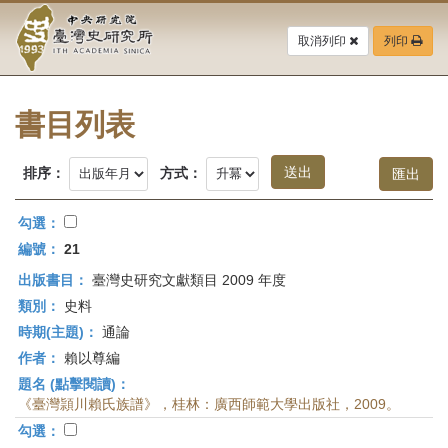
中
跳
到
取消列印
列印
央
主
要
研
內
容
書目列表
究
區
塊
院-
排序：
方式：
臺
勾選：
灣
編號：
21
出版書目：
臺灣史研究文獻類目 2009 年度
史
類別：
史料
研
時期(主題)：
通論
作者：
賴以尊編
究
題名 (點擊閱讀)：
所-
《臺灣頴川賴氏族譜》，桂林：廣西師範大學出版社，2009。
勾選：