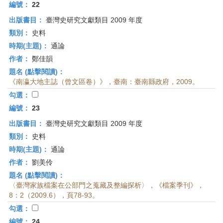
首
編號：
22
頁
出版書目：
臺灣史研究文獻類目 2009 年度
類別：
史料
時期(主題)：
通論
作者：
鄭佳韻
題名 (點擊閱讀)：
《南瀛大地主誌（曾文區卷）》，臺南：臺南縣政府，2009。
勾選：
編號：
23
出版書目：
臺灣史研究文獻類目 2009 年度
類別：
史料
時期(主題)：
通論
作者：
劉美伶
題名 (點擊閱讀)：
〈臺灣家族檔案在公部門之蒐藏及整編探析〉，《檔案季刊》，
8：2（2009.6），頁78-93。
勾選：
編號：
24