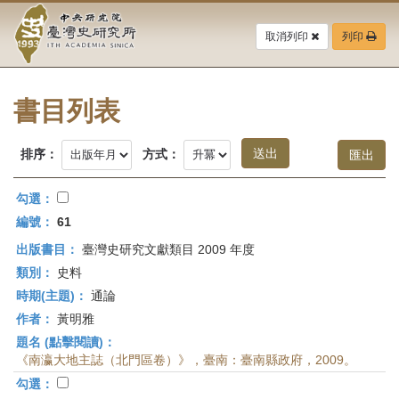
中
跳
到
取消列印
列印
央
主
要
研
內
容
書目列表
究
區
塊
院-
排序：
方式：
臺
勾選：
灣
編號：
61
出版書目：
臺灣史研究文獻類目 2009 年度
史
類別：
史料
研
時期(主題)：
通論
作者：
黃明雅
究
題名 (點擊閱讀)：
所-
《南瀛大地主誌（北門區卷）》，臺南：臺南縣政府，2009。
勾選：