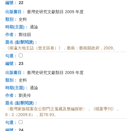
首
編號：
22
頁
出版書目：
臺灣史研究文獻類目 2009 年度
類別：
史料
時期(主題)：
通論
作者：
鄭佳韻
題名 (點擊閱讀)：
《南瀛大地主誌（曾文區卷）》，臺南：臺南縣政府，2009。
勾選：
編號：
23
出版書目：
臺灣史研究文獻類目 2009 年度
類別：
史料
時期(主題)：
通論
作者：
劉美伶
題名 (點擊閱讀)：
〈臺灣家族檔案在公部門之蒐藏及整編探析〉，《檔案季刊》，
8：2（2009.6），頁78-93。
勾選：
編號：
24