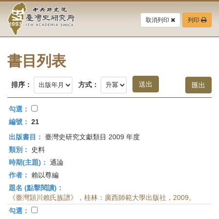
中
跳
到
取消列印
列印
央
主
要
研
內
容
書目列表
究
區
塊
院-
排序：
方式：
臺
勾選：
灣
編號：
21
出版書目：
臺灣史研究文獻類目 2009 年度
史
類別：
史料
研
時期(主題)：
通論
作者：
賴以尊編
究
題名 (點擊閱讀)：
所-
《臺灣頴川賴氏族譜》，桂林：廣西師範大學出版社，2009。
勾選：