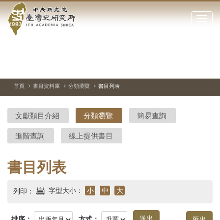
中
跳
到
點
央
主
擊
要
開
研
內
啟
容
或
究
切
上
下
主
區
換
一
一
圖
關
暫
張
張
連
塊
閉
停、
圖
圖
結
院-
播
片
片
首頁
書目資料庫
分類瀏覽
書目列表
網
放
站
臺
主
文獻類目介紹
分類瀏覽
簡易查詢
要
灣
選
進階查詢
線上提供書目
單
史
研
書目列表
究
字型大小：
小
中
大
列印：
所-
排序：
方式：