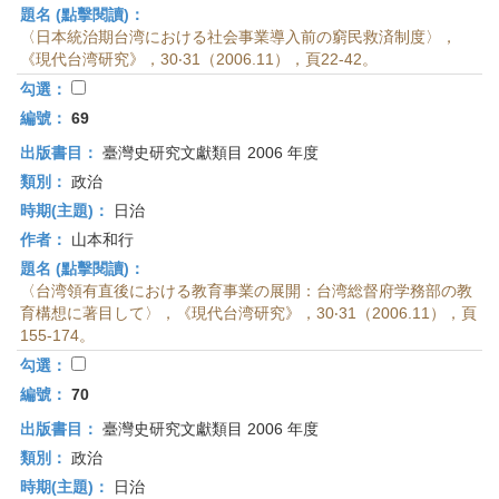
題名 (點擊閱讀)：
〈日本統治期台湾における社会事業導入前の窮民救済制度〉，
《現代台湾研究》，30‧31（2006.11），頁22-42。
勾選：
編號：
69
出版書目：
臺灣史研究文獻類目 2006 年度
類別：
政治
時期(主題)：
日治
作者：
山本和行
題名 (點擊閱讀)：
〈台湾領有直後における教育事業の展開：台湾総督府学務部の教
育構想に著目して〉，《現代台湾研究》，30‧31（2006.11），頁
155-174。
勾選：
編號：
70
出版書目：
臺灣史研究文獻類目 2006 年度
類別：
政治
時期(主題)：
日治