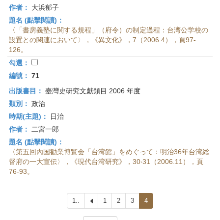
作者：
大浜郁子
題名 (點擊閱讀)：
〈「書房義塾に関する規程」（府令）の制定過程：台湾公学校の
設置との関連において〉，《異文化》，7（2006.4），頁97-
126。
勾選：
編號：
71
出版書目：
臺灣史研究文獻類目 2006 年度
類別：
政治
時期(主題)：
日治
作者：
二宮一郎
題名 (點擊閱讀)：
〈第五回內国勧業博覧会「台湾館」をめぐって：明治36年台湾総
督府の一大宣伝〉，《現代台湾研究》，30‧31（2006.11），頁
76-93。
1..
上
1
2
3
4
一
頁