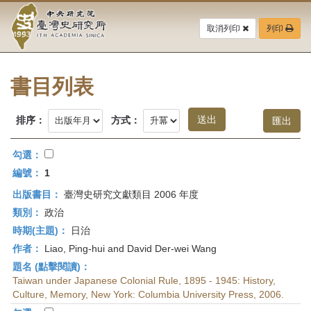
中
跳
到
取消列印
列印
央
主
要
研
內
容
書目列表
究
區
塊
院-
排序：
方式：
臺
勾選：
灣
編號：
1
出版書目：
臺灣史研究文獻類目 2006 年度
史
類別：
政治
研
時期(主題)：
日治
作者：
Liao, Ping-hui and David Der-wei Wang
究
題名 (點擊閱讀)：
所-
Taiwan under Japanese Colonial Rule, 1895 - 1945: History,
Culture, Memory, New York: Columbia University Press, 2006.