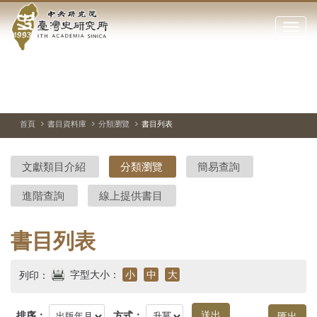
中
跳
到
點
央
主
擊
要
開
研
內
啟
容
或
究
切
上
下
主
區
換
一
一
圖
關
暫
張
張
連
塊
閉
停、
圖
圖
結
院-
播
片
片
首頁
書目資料庫
分類瀏覽
書目列表
網
放
站
臺
主
文獻類目介紹
分類瀏覽
簡易查詢
要
灣
選
進階查詢
線上提供書目
單
史
研
書目列表
究
字型大小：
小
中
大
列印：
所-
排序：
方式：