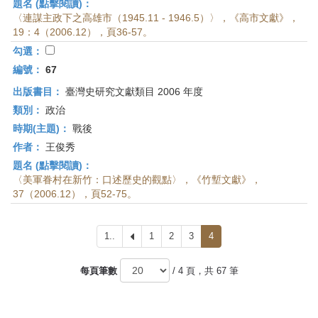
題名 (點擊閱讀)：
〈連謀主政下之高雄市（1945.11 - 1946.5）〉，《高市文獻》，
19：4（2006.12），頁36-57。
勾選：
編號：
67
出版書目：
臺灣史研究文獻類目 2006 年度
類別：
政治
時期(主題)：
戰後
作者：
王俊秀
題名 (點擊閱讀)：
〈美軍眷村在新竹：口述歷史的觀點〉，《竹塹文獻》，
37（2006.12），頁52-75。
1..
上
1
2
3
4
一
頁
每頁筆數
/ 4 頁，共 67 筆