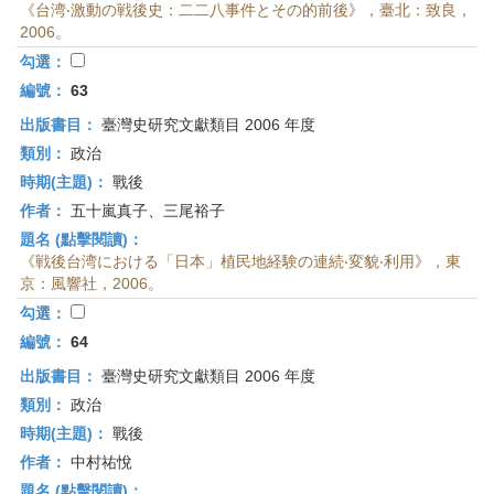
《台湾‧激動の戦後史：二二八事件とその的前後》，臺北：致良，
2006。
勾選：
編號：
63
出版書目：
臺灣史研究文獻類目 2006 年度
類別：
政治
時期(主題)：
戰後
作者：
五十嵐真子、三尾裕子
題名 (點擊閱讀)：
《戦後台湾における「日本」植民地経験の連続‧変貌‧利用》，東
京：風響社，2006。
勾選：
編號：
64
出版書目：
臺灣史研究文獻類目 2006 年度
類別：
政治
時期(主題)：
戰後
作者：
中村祐悅
題名 (點擊閱讀)：