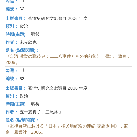
首
勾選：
頁
編號：
62
出版書目：
臺灣史研究文獻類目 2006 年度
類別：
政治
時期(主題)：
戰後
作者：
末光欣也
題名 (點擊閱讀)：
《台湾‧激動の戦後史：二二八事件とその的前後》，臺北：致良，
2006。
勾選：
編號：
63
出版書目：
臺灣史研究文獻類目 2006 年度
類別：
政治
時期(主題)：
戰後
作者：
五十嵐真子、三尾裕子
題名 (點擊閱讀)：
《戦後台湾における「日本」植民地経験の連続‧変貌‧利用》，東
京：風響社，2006。