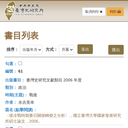
中
跳
到
取消列印
列印
央
主
要
研
內
容
書目列表
究
區
塊
院-
排序：
方式：
臺
勾選：
灣
編號：
61
出版書目：
臺灣史研究文獻類目 2006 年度
史
類別：
政治
研
時期(主題)：
戰後
作者：
永吉美幸
究
題名 (點擊閱讀)：
所-
〈後冷戰時期臺日關係轉變之分析〉，國立臺灣大學國家發展研究
所碩士論文，2006。