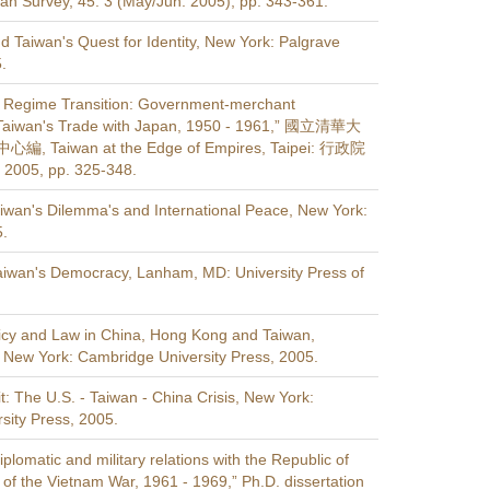
ian Survey, 45: 3 (May/Jun. 2005), pp. 343-361.
d Taiwan's Quest for Identity, New York: Palgrave
.
 in Regime Transition: Government-merchant
 Taiwan's Trade with Japan, 1950 - 1961,” 國立清華大
Taiwan at the Edge of Empires, Taipei: 行政院
5, pp. 325-348.
aiwan's Dilemma's and International Peace, New York:
5.
aiwan's Democracy, Lanham, MD: University Press of
icy and Law in China, Hong Kong and Taiwan,
New York: Cambridge University Press, 2005.
: The U.S. - Taiwan - China Crisis, New York:
sity Press, 2005.
iplomatic and military relations with the Republic of
 of the Vietnam War, 1961 - 1969,” Ph.D. dissertation