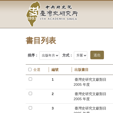
中
跳
到
央
主
要
研
內
容
究
區
塊
書目列表
院-
臺
排序：
方式：
灣
全選
編號
出版書目
史
1
臺灣史研究文獻類目
研
2005 年度
究
2
臺灣史研究文獻類目
2005 年度
所-
3
臺灣史研究文獻類目