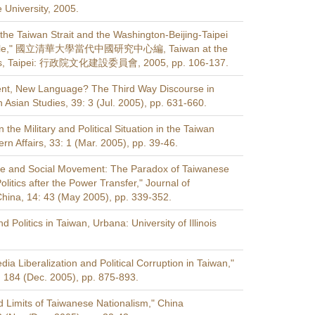
e University, 2005.
 the Taiwan Strait and the Washington-Beijing-Taipei
iangle," 國立清華大學當代中國研究中心編, Taiwan at the
es, Taipei: 行政院文化建設委員會, 2005, pp. 106-137.
t, New Language? The Third Way Discourse in
 Asian Studies, 39: 3 (Jul. 2005), pp. 631-660.
the Military and Political Situation in the Taiwan
tern Affairs, 33: 1 (Mar. 2005), pp. 39-46.
e and Social Movement: The Paradox of Taiwanese
litics after the Power Transfer," Journal of
ina, 14: 43 (May 2005), pp. 339-352.
 Politics in Taiwan, Urbana: University of Illinois
edia Liberalization and Political Corruption in Taiwan,"
, 184 (Dec. 2005), pp. 875-893.
nd Limits of Taiwanese Nationalism," China