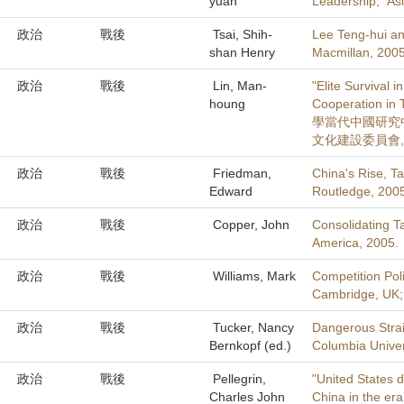
yuan
Leadership,” As
政治
戰後
Tsai, Shih-
Lee Teng-hui an
shan Henry
Macmillan, 2005
政治
戰後
Lin, Man-
"Elite Survival
houng
Cooperation in
學當代中國研究中心編, 
文化建設委員會, 200
政治
戰後
Friedman,
China's Rise, T
Edward
Routledge, 200
政治
戰後
Copper, John
Consolidating T
America, 2005.
政治
戰後
Williams, Mark
Competition Pol
Cambridge, UK; 
政治
戰後
Tucker, Nancy
Dangerous Strait
Bernkopf (ed.)
Columbia Univer
政治
戰後
Pellegrin,
"United States d
Charles John
China in the era