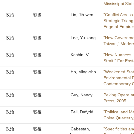
Mississippi Stat
政治
戰後
Lin, Jih-wen
"Conflict Across
Strategic Tr
Edge of Empir
政治
戰後
Lee, Yu-kang
"New Governmen
Taiwan," Modern
政治
戰後
Kashin, V.
"New Nuances in 
Strait," Far Eas
政治
戰後
Ho, Ming-sho
"Weakened Stat
Environmental Po
Contemporary Ch
政治
戰後
Guy, Nancy
Peking Opera and
Press, 2005.
政治
戰後
Fell, Dafydd
"Political and M
China Quarterly
政治
戰後
Cabestan,
"Specificities a