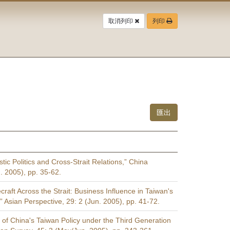
取消列印
列印
ic Politics and Cross-Strait Relations,” China
. 2005), pp. 35-62.
raft Across the Strait: Business Influence in Taiwan's
” Asian Perspective, 29: 2 (Jun. 2005), pp. 41-72.
of China's Taiwan Policy under the Third Generation