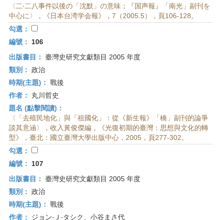
〈二‧二八事件以後の「沈默」の意味；『国声報』「南光」副刊を
中心に〉，《日本台湾学会報》，7（2005.5），頁106-128。
勾選：
編號：
106
出版書目：
臺灣史研究文獻類目 2005 年度
類別：
政治
時期(主題)：
戰後
作者：
丸川哲史
題名 (點擊閱讀)：
〈「去殖民地化」與「祖國化」：從《新生報》「橋」副刊的論爭
談其意涵〉，收入黃俊傑編，《光復初期的臺灣：思想與文化的轉
型》，臺北：國立臺灣大學出版中心，2005，頁277-302。
勾選：
編號：
107
出版書目：
臺灣史研究文獻類目 2005 年度
類別：
政治
時期(主題)：
戰後
作者：
ジョン‧Ｊ‧タシク、小谷まさ代