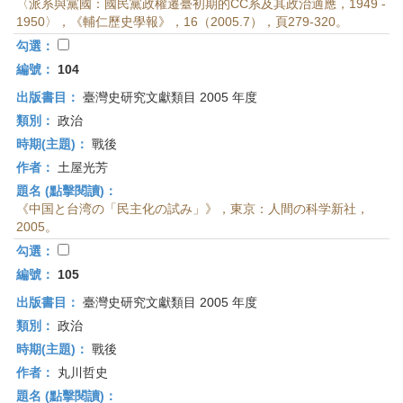
〈派系與黨國：國民黨政權遷臺初期的CC系及其政治適應，1949 -
1950〉，《輔仁歷史學報》，16（2005.7），頁279-320。
勾選：
編號：
104
出版書目：
臺灣史研究文獻類目 2005 年度
類別：
政治
時期(主題)：
戰後
作者：
土屋光芳
題名 (點擊閱讀)：
《中国と台湾の「民主化の試み」》，東京：人間の科学新社，
2005。
勾選：
編號：
105
出版書目：
臺灣史研究文獻類目 2005 年度
類別：
政治
時期(主題)：
戰後
作者：
丸川哲史
題名 (點擊閱讀)：