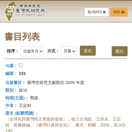
中
跳
到
取消列印
列印
央
主
要
研
內
容
書目列表
究
區
塊
院-
排序：
方式：
臺
勾選：
灣
編號：
101
出版書目：
臺灣史研究文獻類目 2005 年度
史
類別：
政治
研
時期(主題)：
戰後
作者：
王定村
究
題名 (點擊閱讀)：
所-
〈全球化與臺灣民主憲政的發展〉，收入古鴻廷、王崇名、王定
村、黃書林編，《臺灣社會與文化》，臺北：稻鄉，2005，頁163-
195。