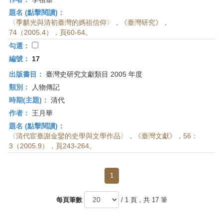
題名 (點擊閱讀)：
〈季麒光與清初臺灣的媽祖信仰〉，《臺灣研究》，
74（2005.4），頁60-64。
勾選：
編號：
17
出版書目：
臺灣史研究文獻類目 2005 年度
類別：
人物傳記
時期(主題)：
清代
作者：
王月華
題名 (點擊閱讀)：
〈清代宦臺謝金鑾的史學與文學作品〉，《臺灣文獻》，56：
3（2005.9），頁243-264。
1
每頁筆數
/ 1 頁，共 17 筆