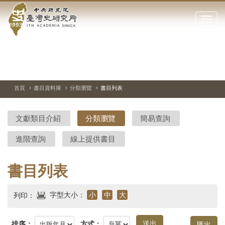
中
跳
到
點
央
主
擊
要
開
研
內
啟
容
或
究
切
上
下
主
區
換
一
一
圖
關
暫
張
張
連
塊
閉
停、
圖
圖
結
院-
播
片
片
首頁
書目資料庫
分類瀏覽
書目列表
網
放
站
臺
主
文獻類目介紹
分類瀏覽
簡易查詢
要
灣
選
進階查詢
線上提供書目
單
史
研
書目列表
究
字型大小：
小
中
大
列印：
所-
排序：
方式：