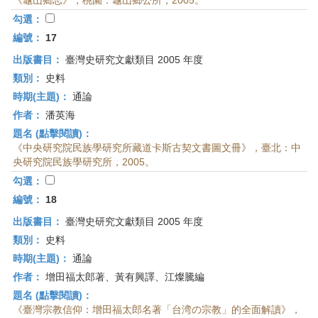
《龜山鄉志》，桃園：龜山鄉公所，2005。
勾選：
編號：
17
出版書目：
臺灣史研究文獻類目 2005 年度
類別：
史料
時期(主題)：
通論
作者：
潘英海
題名 (點擊閱讀)：
《中央研究院民族學研究所藏道卡斯古契文書圖文冊》，臺北：中
央研究院民族學研究所，2005。
勾選：
編號：
18
出版書目：
臺灣史研究文獻類目 2005 年度
類別：
史料
時期(主題)：
通論
作者：
增田福太郎著、黃有興譯、江燦騰編
題名 (點擊閱讀)：
《臺灣宗教信仰：增田福太郎名著「台湾の宗教」的全面解讀》，