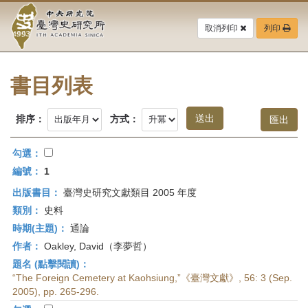
中
跳
到
取消列印
列印
央
主
要
研
內
容
書目列表
究
區
塊
院-
排序：
方式：
臺
勾選：
灣
編號：
1
出版書目：
臺灣史研究文獻類目 2005 年度
史
類別：
史料
研
時期(主題)：
通論
作者：
Oakley, David（李夢哲）
究
題名 (點擊閱讀)：
所-
“The Foreign Cemetery at Kaohsiung,”《臺灣文獻》, 56: 3 (Sep.
2005), pp. 265-296.