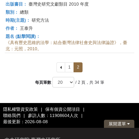
出版書目：
臺灣史研究文獻類目 2010 年度
類別：
總類
時期(主題)：
研究方法
作者：
王泰升
題名 (點擊閱讀)：
《具有歷史思維的法學：結合臺灣法律社會史與法律論證》，臺
北：元照，2010。
上
1
2
一
頁
每頁筆數
/ 2 頁，共 34 筆
隱私權暨資安政策
|
保有個資公開項目
|
聯絡我們
|
參訪人數：11908604人次
|
最後更新：2026-08-08
展開選單