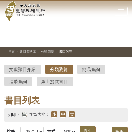
中
跳
到
點
央
主
擊
要
開
研
內
啟
容
或
究
切
上
下
主
區
換
一
一
圖
關
暫
張
張
連
塊
閉
停、
圖
圖
結
院-
播
片
片
首頁
書目資料庫
分類瀏覽
書目列表
網
放
站
臺
主
文獻類目介紹
分類瀏覽
簡易查詢
要
灣
選
進階查詢
線上提供書目
單
史
研
書目列表
究
字型大小：
小
中
大
列印：
所-
排序：
方式：