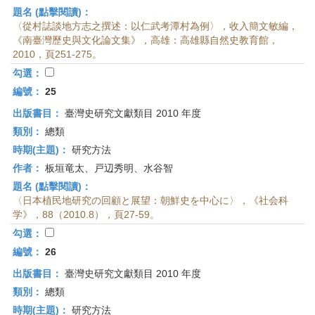
題名 (點擊閱讀)：
〈從村誌談地方志之撰述：以仁武考潭村為例〉，收入簡文敏編，
《南臺灣歷史與文化論文集》，高雄：高雄縣自然史教育館，
2010，頁251-275。
勾選：
編號：
25
出版書目：
臺灣史研究文獻類目 2010 年度
類別：
總類
時期(主題)：
研究方法
作者：
板垣竜太、戸辺秀明、水谷智
題名 (點擊閱讀)：
〈日本植民地研究の回顧と展望：朝鮮史を中心に〉，《社会科
学》，88（2010.8），頁27-59。
勾選：
編號：
26
出版書目：
臺灣史研究文獻類目 2010 年度
類別：
總類
時期(主題)：
研究方法