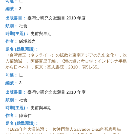
首
勾選：
頁
編號：
2
出版書目：
臺灣史研究文獻類目 2010 年度
類別：
社會
時期(主題)：
史前與早期
作者：
飯塚義之
題名 (點擊閱讀)：
〈台湾産玉（ネフライト）の拡散と東南アジアの先史文化〉，收
入菊池誠一、阿部百里子編，《海の道と考古学：インドシナ半島
から日本へ》，東京：高志書院，2010，頁51-65。
勾選：
編號：
3
出版書目：
臺灣史研究文獻類目 2010 年度
類別：
社會
時期(主題)：
史前與早期
作者：
陳宗仁
題名 (點擊閱讀)：
〈1626年的大員港灣：一位澳門華人Salvador Díaz的觀察與描