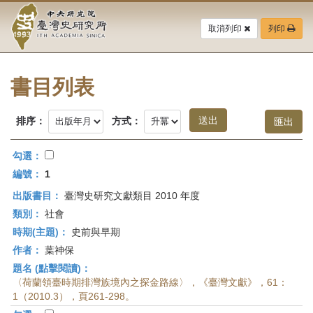
中
跳
到
取消列印
列印
央
主
要
研
內
容
書目列表
究
區
塊
院-
排序：
方式：
臺
勾選：
灣
編號：
1
出版書目：
臺灣史研究文獻類目 2010 年度
史
類別：
社會
研
時期(主題)：
史前與早期
作者：
葉神保
究
題名 (點擊閱讀)：
所-
〈荷蘭領臺時期排灣族境內之探金路線〉，《臺灣文獻》，61：
1（2010.3），頁261-298。