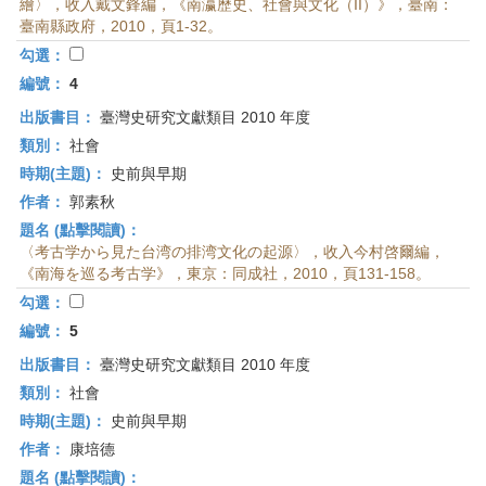
繪〉，收入戴文鋒編，《南瀛歷史、社會與文化（II）》，臺南：
臺南縣政府，2010，頁1-32。
勾選：
編號：
4
出版書目：
臺灣史研究文獻類目 2010 年度
類別：
社會
時期(主題)：
史前與早期
作者：
郭素秋
題名 (點擊閱讀)：
〈考古学から見た台湾の排湾文化の起源〉，收入今村啓爾編，
《南海を巡る考古学》，東京：同成社，2010，頁131-158。
勾選：
編號：
5
出版書目：
臺灣史研究文獻類目 2010 年度
類別：
社會
時期(主題)：
史前與早期
作者：
康培德
題名 (點擊閱讀)：