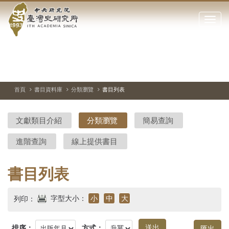
中
跳
到
點
央
主
擊
要
開
研
內
啟
容
或
究
切
上
下
主
區
換
一
一
圖
關
暫
張
張
連
塊
閉
停、
圖
圖
結
院-
播
片
片
首頁
書目資料庫
分類瀏覽
書目列表
網
放
站
臺
主
文獻類目介紹
分類瀏覽
簡易查詢
要
灣
選
進階查詢
線上提供書目
單
史
研
書目列表
究
字型大小：
小
中
大
列印：
所-
排序：
方式：