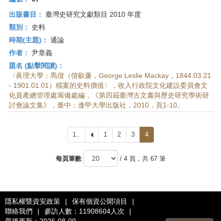
出版書目：
臺灣史研究文獻類目 2010 年度
類別：
史料
時期(主題)：
通論
作者：
尹章義
題名 (點擊閱讀)：
〈眞理大學：馬偕（偕叡廉，George Leslie Mackay，1844.03.21
- 1901.01.01）檔案的史料價值〉，收入行政院文化建設委員會文
化資產總管理處籌備處編，《第四屆臺灣古文書與歷史研究學術研
討會論文集》，臺中：逢甲大學出版社，2010，頁1-10。
1..
上
1
2
3
4
一
頁
每頁筆數
/ 4 頁，共 67 筆
隱私權暨資安政策
|
保有個資公開項目
|
聯絡我們
|
參訪人數：11908604人次
|